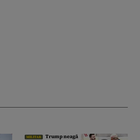
Trump neagă
MILITAR