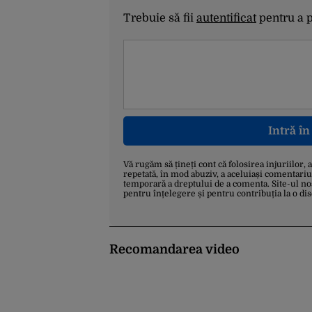
Trebuie să fii
autentificat
pentru a 
Intră î
Vă rugăm să țineți cont că folosirea injuriilor, 
repetată, în mod abuziv, a aceluiași comentariu
temporară a dreptului de a comenta. Site-ul no
pentru înțelegere și pentru contribuția la o di
Recomandarea video