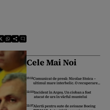
Cele Mai Noi
13:12
Comunicat de presă: Nicolae Stoica –
ultimul mare interbelic. O recuperare
istorică după mai bine de 80 de ani
12:50
Incident în Argeș. Un cioban a fost
atacat de urs în vârful muntelui
12:37
Alertă pentru sute de avioane Boeing