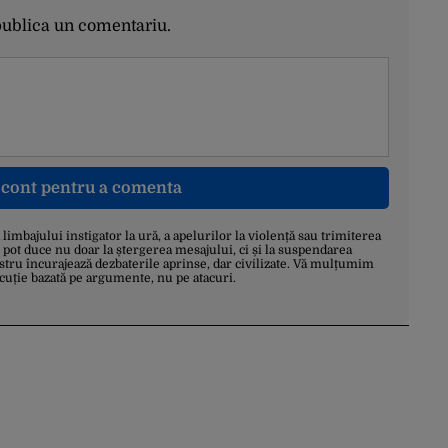
publica un comentariu.
n cont pentru a comenta
a limbajului instigator la ură, a apelurilor la violență sau trimiterea
 pot duce nu doar la ștergerea mesajului, ci și la suspendarea
stru încurajează dezbaterile aprinse, dar civilizate. Vă mulțumim
scuție bazată pe argumente, nu pe atacuri.