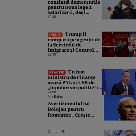
continuă demersurile
pentru noua lege a
salarizării, deși
sindicatele se opun
10:38
categoric. Bolojan
anunță când ar putea fi
depusă în Parlament
Trump îi
INEDIT
compară pe agenții de
la Serviciul de
Imigrare și Control
Vamal cu Spider-Man
22:33
la prinderea
migranților ilegali și a
infractorilor
Un fost
REACȚIE
ministru de Finanțe
acuză PNL și USR de
„bipolarism politic”:
Au votat legea, apoi au
21:08
atacat-o la CCR
Mediafax
Avertismentul lui
Bolojan pentru
România: „Crește
riscul recăderii în
populism și risipă”
Cancan.ro