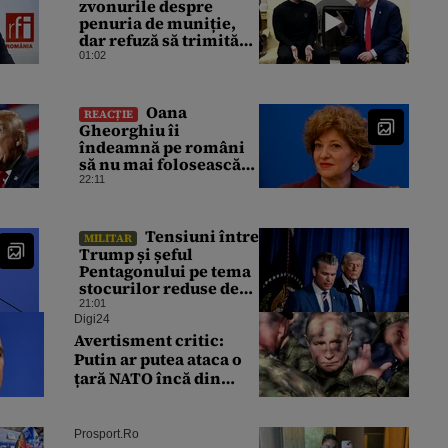
zvonurile despre
penuria de muniție,
dar refuză să trimită
rachete Ucrainei:
01:02
„Avem și noi nevoie de
rachete”
Oana
REACȚIE
Gheorghiu îi
îndeamnă pe români
să nu mai folosească
mașinile de spălat și
22:11
uscătoarele pentru
reducerea consumului
de energie
Tensiuni între
MILITAR
Trump și șeful
Pentagonului pe tema
stocurilor reduse de
rachete. Ce răspuns dă
21:01
președintele
Digi24
american
Avertisment critic:
Putin ar putea ataca o
țară NATO încă din
această toamnă. Unde
ar putea lovi Rusia
Prosport.ro