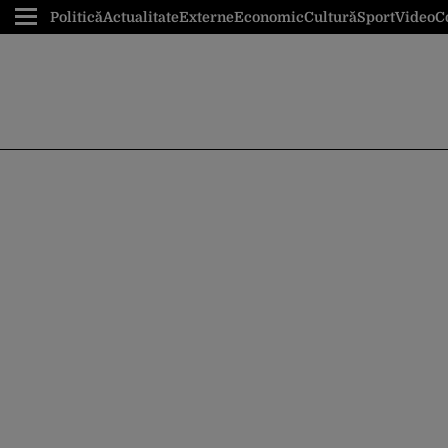
Politică
Actualitate
Externe
Economic
Cultură
Sport
Video
C