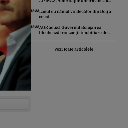
737 MAX. Autoritățile americane au
ordonat inspecții după descoperirea
unor fisuri în structura aeronavelor
12:33
Lacul cu nămol vindecător din Dolj a
secat
12:32
AUR acuză Guvernul Bolojan că
blochează tranzacții imobiliare de
peste un miliard de euro
Vezi toate articolele