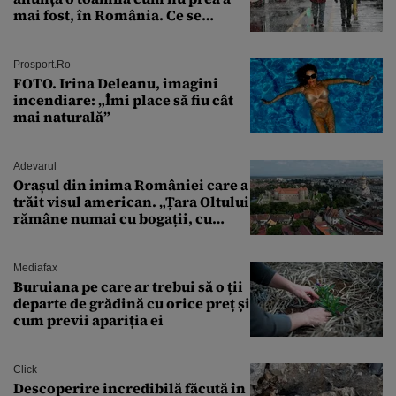
mai fost, în România. Ce se
întâmplă în septembrie,
octombrie și noiembrie 2026, în
București. Pe ce dată ninge
Prosport.ro
FOTO. Irina Deleanu, imagini
incendiare: „Îmi place să fiu cât
mai naturală”
Adevarul
Orașul din inima României care a
trăit visul american. „Țara Oltului
rămâne numai cu bogații, cu
babele, cu moșnegii și cu
sărăntocii”
Mediafax
Buruiana pe care ar trebui să o ții
departe de grădină cu orice preț și
cum previi apariția ei
Click
Descoperire incredibilă făcută în