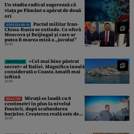
Un studiu radical sugerează că
viața pe Pământ a apărut de două
ori
Pactul militar Iran-
ANALIZA de 10
China-Rusia se extinde. Ce oferă
Moscova și Beijingul și care ar
putea fi marea miză a „jocului”
10:00
«Cel mai bine păstrat
DESTINAȚII
secret» al Italiei. Magnifica insulă
considerată o Coasta Amalfi mai
ieftină
10:00
Miruță se laudă cu 8
REACȚIE
centimetri în plus la nivelul
Dunării, după scufundarea
barjelor. Creșterea realā este de
doar 4 centimetri
10:00