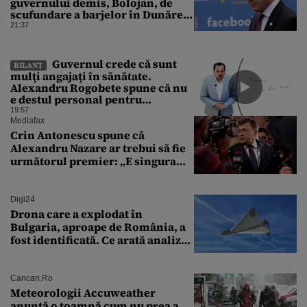
guvernului demis, Bolojan, de
scufundare a barjelor în Dunăre:
„Este o improvizație”
21:37
Guvernul crede că sunt
BILANȚ
mulţi angajaţi în sănătate.
Alexandru Rogobete spune că nu
e destul personal pentru
combaterea infecţiilor
19:57
nosocomiale
Mediafax
Crin Antonescu spune că
Alexandru Nazare ar trebui să fie
următorul premier: „E singura
soluție”
Digi24
Drona care a explodat în
Bulgaria, aproape de România, a
fost identificată. Ce arată analiza
preliminară a epavei
Cancan.ro
Meteorologii Accuweather
anunță o toamnă cum nu prea a