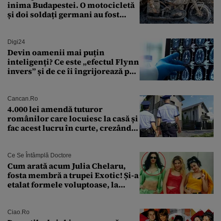
inima Budapestei. O motocicletă
și doi soldați germani au fost
găsiți în Dunăre
Digi24
Devin oamenii mai puțin
inteligenți? Ce este „efectul Flynn
invers” și de ce îi îngrijorează pe
cercetători
Cancan.ro
4.000 lei amendă tuturor
românilor care locuiesc la casă și
fac acest lucru în curte, crezând
că nu îi vede nimeni
Ce Se Întâmplă Doctore
Cum arată acum Julia Chelaru,
fosta membră a trupei Exotic! Și-a
etalat formele voluptoase, la
aproape 50 de ani
Ciao.ro