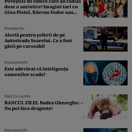
Poveştile de iubire care au rămas
doar o amintire! Imagini tari cu
Gina Pistol, Răzvan Fodor sau
Andra Măruţă şi foştii parteneri
Promotor.ro
Alertă pentru șoferii de pe
Autostrada Soarelui. Ce a fost
găsit pe carosabil
Descopera.ro
Este adevărat că inteligența
oamenilor scade?
Râzi Cu Lacrimi
BANCUL ZILEI. Badea Gheorghe: –
Nu pot face dragoste!
Descopera.ro