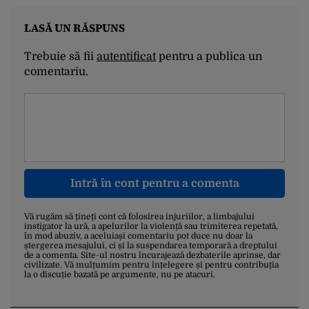
LASĂ UN RĂSPUNS
Trebuie să fii
autentificat
pentru a publica un
comentariu.
Intră în cont pentru a comenta
Vă rugăm să țineți cont că folosirea injuriilor, a limbajului
instigator la ură, a apelurilor la violență sau trimiterea repetată,
în mod abuziv, a aceluiași comentariu pot duce nu doar la
ștergerea mesajului, ci și la suspendarea temporară a dreptului
de a comenta. Site-ul nostru încurajează dezbaterile aprinse, dar
civilizate. Vă mulțumim pentru înțelegere și pentru contribuția
la o discuție bazată pe argumente, nu pe atacuri.