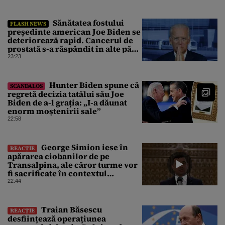
Sănătatea fostului
FLASH NEWS
președinte american Joe Biden se
deteriorează rapid. Cancerul de
prostată s-a răspândit în alte părți
ale corpului
23:23
Hunter Biden spune că
SCANDALOS
regretă decizia tatălui său Joe
Biden de a-l grația: „I-a dăunat
enorm moștenirii sale”
22:58
George Simion iese în
REACȚIE
apărarea ciobanilor de pe
Transalpina, ale căror turme vor
fi sacrificate în contextul
focarului de variolă ovină
22:44
Traian Băsescu
REACȚIE
desființează operațiunea