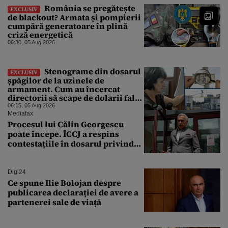
România se pregătește
EXCLUSIV
de blackout? Armata și pompierii
cumpără generatoare în plină
criză energetică
06:30, 05 Aug 2026
Stenograme din dosarul
EXCLUSIV
șpăgilor de la uzinele de
armament. Cum au încercat
directorii să scape de dolarii falși
primiți mită: „Din 30.000 s-au
06:15, 05 Aug 2026
nimerit ăia ai mei și ai tăi”
Mediafax
Procesul lui Călin Georgescu
poate începe. ÎCCJ a respins
contestațiile în dosarul privind
lovitura de stat
Digi24
Ce spune Ilie Bolojan despre
publicarea declarației de avere a
partenerei sale de viață