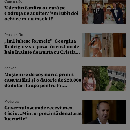
Cancan.ro
Valentin Sanfira o acuză pe
Codruța de adulter? 'Am iubit doi
ochi ce m-au înșelat!'
Prosport.ro
„Îmi iubesc formele”. Georgina
Rodriguez s-a pozat în costum de
baie înainte de nunta cu Cristiano
Ronaldo
Adevarul
Moștenire de coșmar: a primit
casa tatălui și o datorie de 228.000
de dolari la apă pentru tot
cartierul
Mediafax
Guvernul ascunde recesiunea.
Câciu: „Mint și prezintă denaturat
lucrurile”