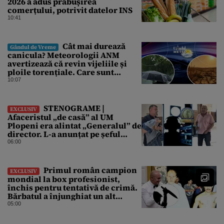
2026 a adus prăbușirea
comerțului, potrivit datelor INS
10:41
Cât mai durează
Gândul de Vreme
canicula? Meteorologii ANM
avertizează că revin vijeliile și
ploile torențiale. Care sunt
zonele vizate, începând chiar de
10:07
azi
STENOGRAME |
EXCLUSIV
Afaceristul „de casă” al UM
Plopeni era alintat „Generalul” de
director. L-a anunțat pe șeful
uzinei că i-a adus „subțireanu,
06:00
așa”
Primul român campion
EXCLUSIV
mondial la box profesionist,
închis pentru tentativă de crimă.
Bărbatul a înjunghiat un alt
interlop periculos
05:00