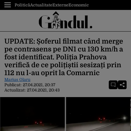
Politică
Actualitate
Externe
Economic
UPDATE: Șoferul filmat când merge
pe contrasens pe DN1 cu 130 km/h a
fost identificat. Poliția Prahova
verifică de ce polițiștii sesizați prin
112 nu l-au oprit la Comarnic
Marius Olaru
Publicat:
27.04.2021, 20:37
Actualizat:
27.04.2021, 20:43