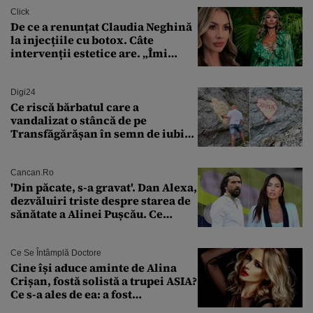
Click
De ce a renunțat Claudia Neghină
la injecțiile cu botox. Câte
intervenții estetice are. „Îmi
îngheață fața”
Digi24
Ce riscă bărbatul care a
vandalizat o stâncă de pe
Transfăgărășan în semn de iubire
față de „Anna”
Cancan.ro
'Din păcate, s-a gravat'. Dan Alexa,
dezvăluiri triste despre starea de
sănătate a Alinei Pușcău. Ce
discuție au avut cu două zile în
urmă
Ce Se Întâmplă Doctore
Cine își aduce aminte de Alina
Crișan, fostă solistă a trupei ASIA?
Ce s-a ales de ea: a fost
condamnată la închisoare cu