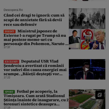
Descopera.ro
Când cei dragi te ignoră: cum să
scapi de anxietate fără să devii
rece sau defensiv
Ministrul japonez de
INEDIT
Externe l-a rugat pe Trump să nu
mai posteze meme-uri cu
personaje din Pokemon, Naruto și
Mario pe platformele social-
17:37
media
Deputatul USR Vlad
EXCLUSIV
Șendroiu a avertizat că românii
vor suferi din cauza energiei mai
scumpe. „Băieții deștepți vor
specula și după vor crește
17:22
prețurile”
Fotbal pe acoperiș, la
SPORT
Timișoara. Cum arată Stadionul
Știința înainte de inaugurare, cu 2
terenuri sintetice deasupra
tribunei
17:19