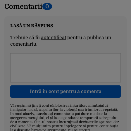
Comentarii
0
LASĂ UN RĂSPUNS
Trebuie să fii
autentificat
pentru a publica un
comentariu.
Intră în cont pentru a comenta
Vă rugăm să țineți cont că folosirea injuriilor, a limbajului
instigator la ură, a apelurilor la violență sau trimiterea repetată,
în mod abuziv, a aceluiași comentariu pot duce nu doar la
ștergerea mesajului, ci și la suspendarea temporară a dreptului
de a comenta. Site-ul nostru încurajează dezbaterile aprinse, dar
civilizate. Vă mulțumim pentru înțelegere și pentru contribuția
la o discuție bazată pe argumente, nu pe atacuri.