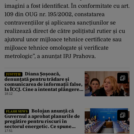
imagini a fost identificat. În conformitate cu art.
109 din OUG nr. 195/2002, constatarea
contravențiilor și aplicarea sancțiunilor se
realizează direct de către polițistul rutier și cu
ajutorul unor mijloace tehnice certificate sau
mijloace tehnice omologate și verificate
metrologic”, a anunțat IPJ Prahova.
Diana Șoșoacă,
JUSTIȚIE
denunțată pentru trădare și
comunicarea de informații false,
la ÎCCJ. Cine a intentat plângerea
penală
18:12
Bolojan anunță că
FLASH NEWS
Guvernul a aprobat planurile de
pregătire pentru riscuri în
sectorul energetic. Ce spune
premierul despre consumul
17:51