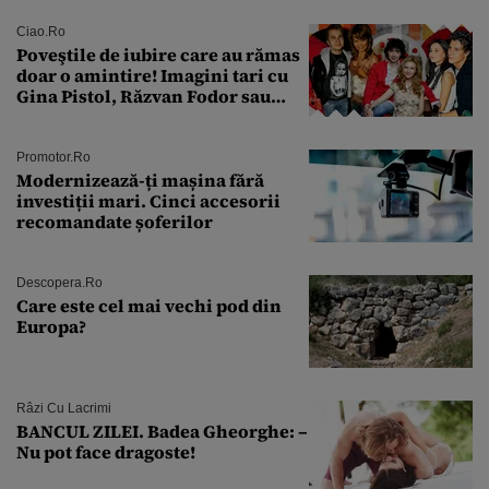
suspendare. Ce acuzații i se aduc
Ciao.ro
Poveştile de iubire care au rămas
doar o amintire! Imagini tari cu
Gina Pistol, Răzvan Fodor sau
Andra Măruţă şi foştii parteneri
Promotor.ro
Modernizează-ți mașina fără
investiții mari. Cinci accesorii
recomandate șoferilor
Descopera.ro
Care este cel mai vechi pod din
Europa?
Râzi Cu Lacrimi
BANCUL ZILEI. Badea Gheorghe: –
Nu pot face dragoste!