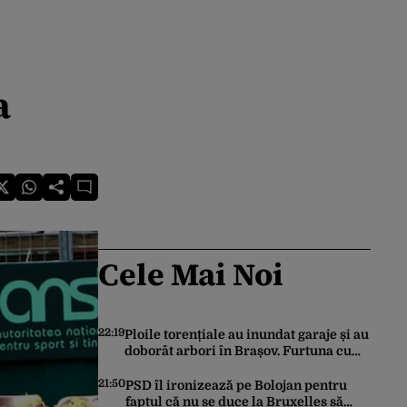
a
Cele Mai Noi
22:19
Ploile torențiale au inundat garaje și au
doborât arbori în Brașov. Furtuna cu
grindină a făcut prăpăd și în Bihor
21:50
PSD îl ironizează pe Bolojan pentru
faptul că nu se duce la Bruxelles să