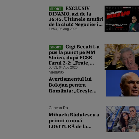
deasupra tribunei
EXCLUSIV
SPORT
DINAMO, azi de la
16:45. Ultimele mutări
de la club! Negocieri
pentru transferuri și
11:53, 05 Aug 2026
cazul care a îndoliat
Dinamo
Gigi Becali l-a
SPORT
pus la punct pe MM
Stoica, după FCSB –
Farul 2-2: „Frate,
prieten, dar când te
08:53, 04 Aug 2026
faci de râs, trebuie să
Mediafax
intervii”
Avertismentul lui
Bolojan pentru
România: „Crește
riscul recăderii în
populism și risipă”
Cancan.ro
Mihaela Rădulescu a
primit o nouă
LOVITURĂ de la
părinții lui Felix
Baumgartner: 'Am fost