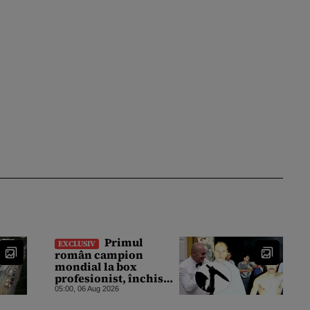
Primul
EXCLUSIV
român campion
mondial la box
profesionist, închis
pentru tentativă de
05:00, 06 Aug 2026
crimă. Bărbatul a