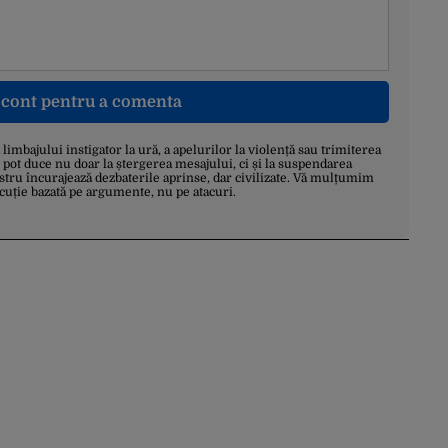
n cont pentru a comenta
a limbajului instigator la ură, a apelurilor la violență sau trimiterea
 pot duce nu doar la ștergerea mesajului, ci și la suspendarea
stru încurajează dezbaterile aprinse, dar civilizate. Vă mulțumim
scuție bazată pe argumente, nu pe atacuri.