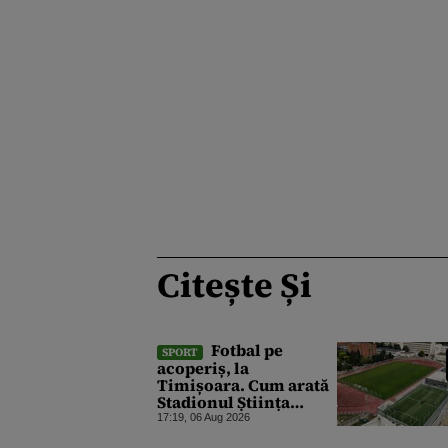
Citește Și
Fotbal pe
SPORT
acoperiș, la
Timișoara. Cum arată
Stadionul Știința
înainte de inaugurare,
17:19, 06 Aug 2026
cu 2 terenuri sintetice