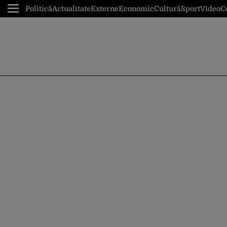
Politică
Actualitate
Externe
Economic
Cultură
Sport
Video
C