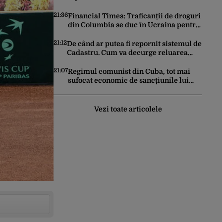
negocieze deschiderea
termocentralelor: „Pentru că a dat
21:36
Financial Times: Traficanții de droguri
afară translatorii”
din Columbia se duc în Ucraina pentru
a căuta expertiză în domeniul dronelor
21:12
De când ar putea fi repornit sistemul de
Cadastru. Cum va decurge reluarea
platformei E-Terra
21:07
Regimul comunist din Cuba, tot mai
sufocat economic de sancțiunile lui
Trump. Marco Rubio: „Havana nu poate
ocoli sancțiunile prin mimat reforme”
Vezi toate articolele