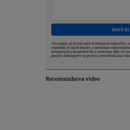
Intră î
Vă rugăm să țineți cont că folosirea injuriilor, 
repetată, în mod abuziv, a aceluiași comentariu
temporară a dreptului de a comenta. Site-ul no
pentru înțelegere și pentru contribuția la o di
Recomandarea video