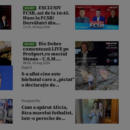
înjunghiat un alt
interlop periculos
EXCLUSIV
SPORT
FCSB, azi de la 16:45.
Haos la FCSB!
Dezvăluiri din
vestiarul roș-
13:10, 04 Aug 2026
albaștrilor, după
ultimele rezultate
dezamăgitoare
Ilie Dobre
SPORT
comentează LIVE pe
ProSport.ro meciul
Steaua – C.S.M.
Slatina, duminică, 2
08:05, 02 Aug 2026
august 2026, de la ora
Digi24
16:00
S-a aflat cine este
bărbatul care a „pictat”
o declarație de
dragoste pe o stâncă de
pe Transfăgărășan
Prosport.ro
Cum a apărut Alicia,
fiica marelui fotbalist,
într-o pereche de
bikini. Internetul a
explodat: „Zeiță