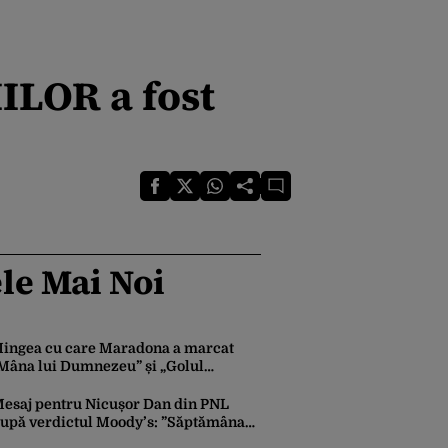
ILOR a fost
le Mai Noi
ingea cu care Maradona a marcat
Mâna lui Dumnezeu” și „Golul
ecolului”, scoasă la licitație. Prețul ar
utea ajunge la 10 milioane de dolari
esaj pentru Nicușor Dan din PNL
upă verdictul Moody’s: ”Săptămâna
iitoare să iasă fum alb de la