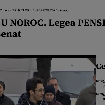
OC. Legea PENSIILOR a fost APROBATĂ în Senat
 CU NOROC. Legea PENSI
Senat
Ce
12:22
M
„
S
p
12:20
M
d
v