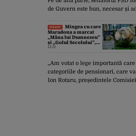
Pe de altă parte, senatorul PSD I
de Guvern este bun, necesar și ad
Mingea cu care
INEDIT
Maradona a marcat
„Mâna lui Dumnezeu”
și „Golul Secolului”,
scoasă la licitație.
12:22
Prețul ar putea ajunge
la 10 milioane de
dolari
„Am votat o lege importantă care
categoriile de pensionari, care v
Ion Rotaru, președintele Comisie