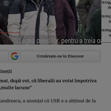
C
12:14
R
d
T
e
12:03
C
i
m
A
12:00
3
m
d
d
Urmărește-ne în Discover
ineții
at, după vot, că liberalii au votat împotriva
 „multe lacune”
andrescu, a anunțat că USR s-a abținut de la