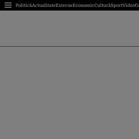
Politică
Actualitate
Externe
Economic
Cultură
Sport
Video
C