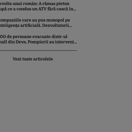
otroceni”
evolta unui român: A rămas pieton
upă ce a condus un ATV fără cască în
hassos. A fost amendat și cu 350 de
uro: „Vi se pare normal?”
ompaniile care au pus monopol pe
nteligența artificială. Dezvoltatorii
ici sunt înghițiți instant de Google,
mazon sau Microsoft
00 de persoane evacuate dintr-ul
all din Deva. Pompierii au intervenit
e urgență după ce s-au semnalat
egajări mari de fum
Vezi toate articolele