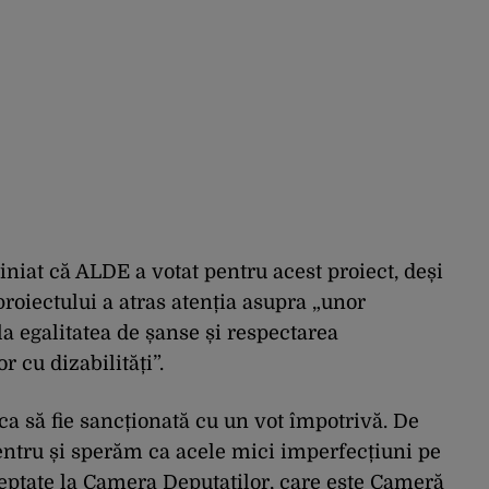
niat că ALDE a votat pentru acest proiect, deși
proiectului a atras atenția asupra „unor
la egalitatea de șanse și respectarea
r cu dizabilități”.
a să fie sancționată cu un vot împotrivă. De
entru și sperăm ca acele mici imperfecțiuni pe
dreptate la Camera Deputaților, care este Cameră