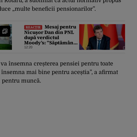
on Rotaru, a subliniat că actul normativ propus
uce „multe beneficii pensionarilor”.
Mesaj pentru
REACȚIE
Nicușor Dan din PNL
după verdictul
Moody’s: ”Săptămâna
viitoare să iasă fum
12:20
alb de la Cotroceni”
 va însemna creșterea pensiei pentru toate
a însemna mai bine pentru aceștia”, a afirmat
i pentru muncă.