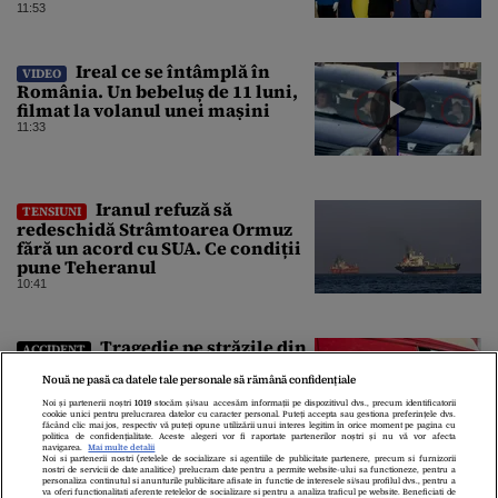
11:53
Ireal ce se întâmplă în
VIDEO
România. Un bebeluș de 11 luni,
filmat la volanul unei mașini
11:33
Iranul refuză să
TENSIUNI
redeschidă Strâmtoarea Ormuz
fără un acord cu SUA. Ce condiții
pune Teheranul
10:41
Tragedie pe străzile din
ACCIDENT
România! Accident grav pe DN6. O
Nouă ne pasă ca datele tale personale să rămână confidențiale
persoană a murit
10:31
Noi și partenerii noștri
1019
stocăm și/sau accesăm informații pe dispozitivul dvs., precum identificatorii
cookie unici pentru prelucrarea datelor cu caracter personal. Puteți accepta sau gestiona preferințele dvs.
făcând clic mai jos, respectiv vă puteți opune utilizării unui interes legitim în orice moment pe pagina cu
politica de confidențialitate. Aceste alegeri vor fi raportate partenerilor noștri și nu vă vor afecta
navigarea.
Mai multe detalii
Noi si partenerii nostri (retelele de socializare si agentiile de publicitate partenere, precum si furnizorii
nostri de servicii de date analitice) prelucram date pentru a permite website-ului sa functioneze, pentru a
personaliza continutul si anunturile publicitare afisate in functie de interesele si/sau profilul dvs., pentru a
va oferi functionalitati aferente retelelor de socializare si pentru a analiza traficul pe website. Beneficiati de