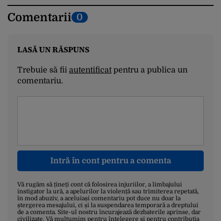
Comentarii
0
LASĂ UN RĂSPUNS
Trebuie să fii
autentificat
pentru a publica un
comentariu.
Intră în cont pentru a comenta
Vă rugăm să țineți cont că folosirea injuriilor, a limbajului
instigator la ură, a apelurilor la violență sau trimiterea repetată,
în mod abuziv, a aceluiași comentariu pot duce nu doar la
ștergerea mesajului, ci și la suspendarea temporară a dreptului
de a comenta. Site-ul nostru încurajează dezbaterile aprinse, dar
civilizate. Vă mulțumim pentru înțelegere și pentru contribuția