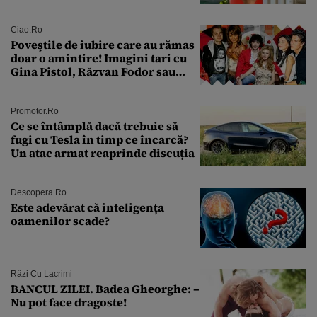
sân în metastază: „Este singurul
tratament care o să mă ajute să
îmi salvez viața”
Ciao.ro
Poveştile de iubire care au rămas
doar o amintire! Imagini tari cu
Gina Pistol, Răzvan Fodor sau
Andra Măruţă şi foştii parteneri
Promotor.ro
Ce se întâmplă dacă trebuie să
fugi cu Tesla în timp ce încarcă?
Un atac armat reaprinde discuția
Descopera.ro
Este adevărat că inteligența
oamenilor scade?
Râzi Cu Lacrimi
BANCUL ZILEI. Badea Gheorghe: –
Nu pot face dragoste!