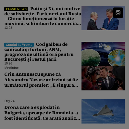
Putin și Xi, noi motive
FLASH NEWS
de satisfacție. Parteneriatul Rusia
– China funcționează la turație
maximă, schimburile comerciale
ating niveluri record
13:28
Cod galben de
Gândul de Vreme
caniculă și furtuni. ANM,
prognoza de ultimă oră pentru
București și restul țării
10:26
Mediafax
Crin Antonescu spune că
Alexandru Nazare ar trebui să fie
următorul premier: „E singura
soluție”
Digi24
Drona care a explodat în
Bulgaria, aproape de România, a
fost identificată. Ce arată analiza
preliminară a epavei