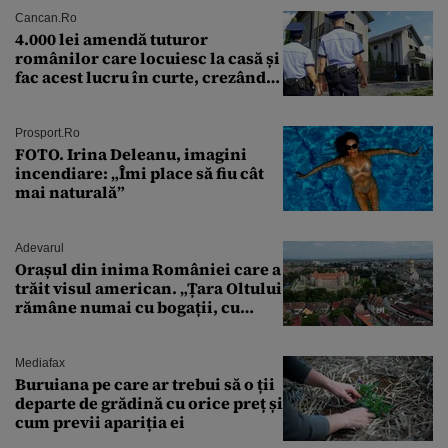
Cancan.ro
4.000 lei amendă tuturor
românilor care locuiesc la casă și
fac acest lucru în curte, crezând
că nu îi vede nimeni
Prosport.ro
FOTO. Irina Deleanu, imagini
incendiare: „Îmi place să fiu cât
mai naturală”
Adevarul
Orașul din inima României care a
trăit visul american. „Țara Oltului
rămâne numai cu bogații, cu
babele, cu moșnegii și cu
sărăntocii”
Mediafax
Buruiana pe care ar trebui să o ții
departe de grădină cu orice preț și
cum previi apariția ei