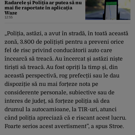
Radarele și Poliția ar putea să nu
mai fie raportate în aplicația
Waze
12:55
„Poliția, astăzi, a avut în stradă, în toată această
zonă, 3.800 de polițiști pentru a preveni orice
fel de risc privind conducătorii auto care
încearcă să treacă. Au încercat și astăzi niște
tiriști să treacă. Au fost opriți la timp și, din
această perspectivă, rog prefecții sau le dau
dispoziție să nu mai forțeze nota pe
considerente personale, subiective sau de
interes de județ, să forțeze poliția să dea
drumul la autocamioane, la TIR-uri, atunci
când poliția apreciază că e riscant acest lucru.
Foarte serios acest avertisment”, a spus Stroe.