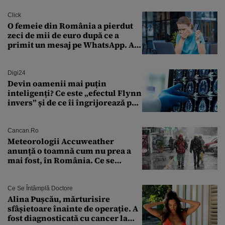
Click
O femeie din România a pierdut
zeci de mii de euro după ce a
primit un mesaj pe WhatsApp. A
crezut că va moșteni 175.000 de
euro din Franța
Digi24
Devin oamenii mai puțin
inteligenți? Ce este „efectul Flynn
invers” și de ce îi îngrijorează pe
cercetători
Cancan.ro
Meteorologii Accuweather
anunță o toamnă cum nu prea a
mai fost, în România. Ce se
întâmplă în septembrie,
octombrie și noiembrie 2026, în
București. Pe ce dată ninge
Ce Se Întâmplă Doctore
Alina Pușcău, mărturisire
sfâșietoare înainte de operație. A
fost diagnosticată cu cancer la