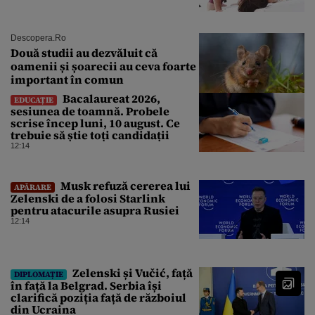
Descopera.ro
Două studii au dezvăluit că
oamenii și șoarecii au ceva foarte
important în comun
Bacalaureat 2026,
EDUCAȚIE
sesiunea de toamnă. Probele
scrise încep luni, 10 august. Ce
trebuie să știe toți candidații
12:14
Musk refuză cererea lui
APĂRARE
Zelenski de a folosi Starlink
pentru atacurile asupra Rusiei
12:14
Zelenski și Vučić, față
DIPLOMAȚIE
în față la Belgrad. Serbia își
clarifică poziția față de războiul
din Ucraina