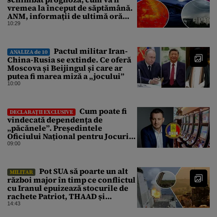
vremea la început de săptămână.
ANM, informații de ultimă oră
pentru Gândul
10:29
Pactul militar Iran-
ANALIZA de 10
China-Rusia se extinde. Ce oferă
Moscova și Beijingul și care ar
putea fi marea miză a „jocului”
10:00
Cum poate fi
DECLARAȚII EXCLUSIVE
vindecată dependența de
„păcănele”. Președintele
Oficiului Național pentru Jocuri
de Noroc propune o ordonanță de
09:00
urgență istorică și explică
procedura de autoexcludere
unică
Pot SUA să poarte un alt
MILITAR
război major în timp ce conflictul
cu Iranul epuizează stocurile de
rachete Patriot, THAAD și
Tomahawk?
14:43