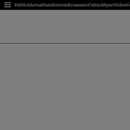
Politică
Actualitate
Externe
Economic
Cultură
Sport
Video
C