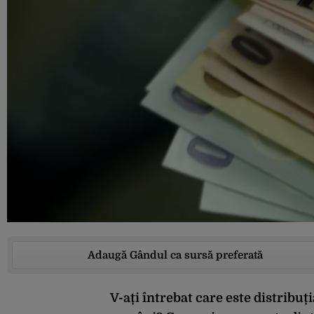
Adaugă Gândul ca sursă preferată
V-ați întrebat care este distribuți