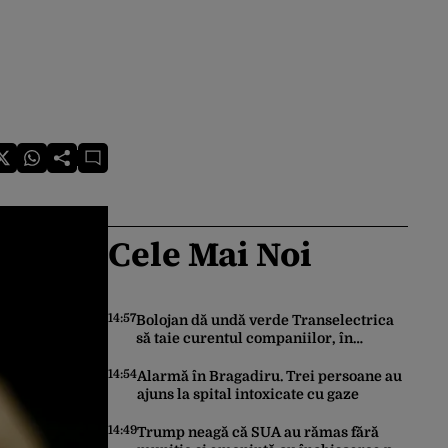
Cele Mai Noi
14:57
Bolojan dă undă verde Transelectrica
să taie curentul companiilor, în
contextul crizei energetice. Cu cât timp
trebuie să le anunțe înainte
14:54
Alarmă în Bragadiru. Trei persoane au
ajuns la spital intoxicate cu gaze
14:49
Trump neagă că SUA au rămas fără