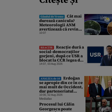
Cât mai
Gândul de Vreme
durează canicula?
Meteorologii ANM
avertizează că revin
vijeliile și ploile
10:07
torențiale. Care sunt
zonele vizate,
începând chiar de azi
Reacție dură a
REACȚIE
social-democraților
gorjeni, după ce USR a
blocat la CCR legea de
finalizare a
14:07, 03 Aug 2026
hidrocentralelor
abandonate. „Nu ne-ar
surprinde dacă Miruță
Erdoğan
ANALIZA de 10
și USR ar acuza PSD și
se apropie din ce în ce
de faptul că asupra
mai mult de Occident,
Europei s-a abătut o
dar parteneriatul
cupolă de foc”
dintre Rusia și Turcia
10:00, 02 Aug 2026
rezistă. De ce nu este
Mediafax
Moscova îngrijorată
Procesul lui Călin
de orientarea spre vest
Georgescu poate