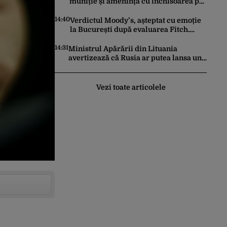
muniție și amenință cu închisoarea pe
cei care au divulgat informațiile
14:40
Verdictul Moody’s, așteptat cu emoție
la București după evaluarea Fitch.
Șeful Consiliului Fiscal explică ce se
poate întâmpla cu ratingul României
14:31
Ministrul Apărării din Lituania
avertizează că Rusia ar putea lansa un
atac sub „steag fals” asupra țărilor
baltice
Vezi toate articolele