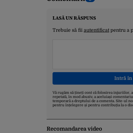
LASĂ UN RĂSPUNS
Trebuie să fii
autentificat
pentru a 
Intră î
Vă rugăm să țineți cont că folosirea injuriilor, 
repetată, în mod abuziv, a aceluiași comentariu
temporară a dreptului de a comenta. Site-ul no
pentru înțelegere și pentru contribuția la o di
Recomandarea video