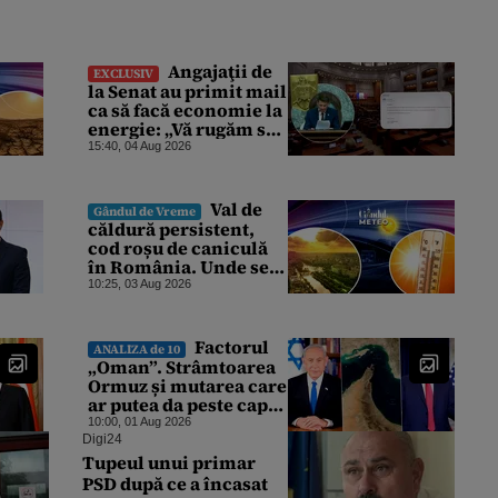
Angajaţii de
EXCLUSIV
la Senat au primit mail
ca să facă economie la
energie: „Vă rugăm să
opriţi aparatele de aer
15:40, 04 Aug 2026
condiţionat la
sfârşitul programului”
Val de
Gândul de Vreme
căldură persistent,
cod roșu de caniculă
în România. Unde se
vor înregistra
10:25, 03 Aug 2026
temperaturi de 40 de
grade, potrivit ANM
Factorul
ANALIZA de 10
„Oman”. Strâmtoarea
Ormuz și mutarea care
ar putea da peste cap
toate planurile
10:00, 01 Aug 2026
Iranului
Digi24
Tupeul unui primar
PSD după ce a încasat