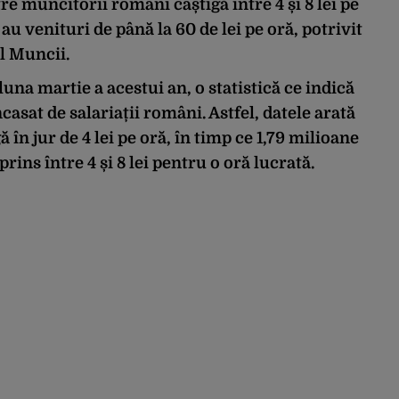
 muncitorii români câștigă între 4 și 8 lei pe
au venituri de până la 60 de lei pe oră, potrivit
l Muncii.
una martie a acestui an, o statistică ce indică
casat de salariații români. Astfel, datele arată
 în jur de 4 lei pe oră, în timp ce 1,79 milioane
rins între 4 și 8 lei pentru o oră lucrată.