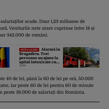
salariaților scade. Doar 1,23 milioane de
 oră. Veniturile nete orare cuprinse între 18 și
doar 342.000 de români.
Alarmă în
NEWS ALERT
Bragadiru. Trei
persoane au ajuns la
spital intoxicate cu
gaze
14:54
e 40 de lei, până la 60 de lei pe oră, 50.000
sume, iar peste 60 de lei pentru 60 de minute
in peste 38.000 de salariați din România.