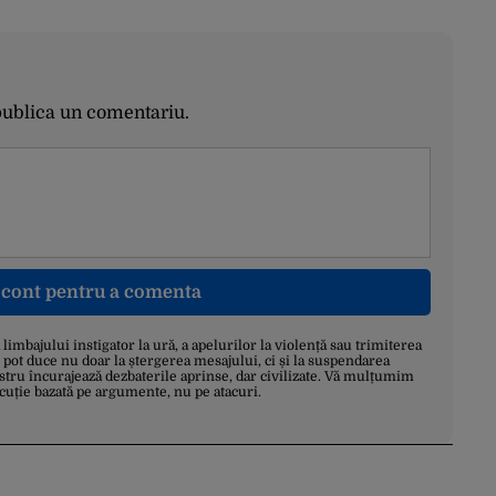
publica un comentariu.
n cont pentru a comenta
a limbajului instigator la ură, a apelurilor la violență sau trimiterea
 pot duce nu doar la ștergerea mesajului, ci și la suspendarea
stru încurajează dezbaterile aprinse, dar civilizate. Vă mulțumim
scuție bazată pe argumente, nu pe atacuri.