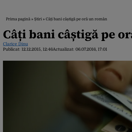
Prima pagină
»
Știri
»
Câți bani câștigă pe oră un român
Câți bani câștigă pe o
Clarice Dinu
Publicat:
12.12.2015, 12:46
Actualizat:
06.07.2016, 17:01