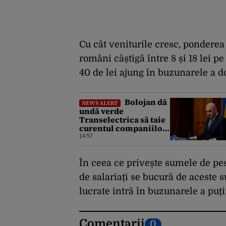
Cu cât veniturile cresc, ponderea 
români câștigă între 8 și 18 lei pe
40 de lei ajung în buzunarele a 
Bolojan dă
NEWS ALERT
undă verde
Transelectrica să taie
curentul companiilor,
în contextul crizei
14:57
energetice. Cu cât
timp trebuie să le
anunțe înainte
În ceea ce privește sumele de pest
de salariați se bucură de aceste 
lucrate intră în buzunarele a puț
Comentarii
0