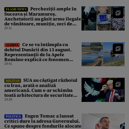
Percheziții ample în
FLASH NEWS
Suceava și Maramureș.
Anchetatorii au găsit arme ilegale
de vânătoare, muniție, zeci de
trofee de vânat și materiale
20:11
pirotehnice
Ce se va întâmpla cu
ALERTĂ
debitul Dunării din 13 august.
Reprezentanții de la Apele
Române explică ce fenomen
urmează
19:41
SUA au câștigat războiul
MILITAR
cu Iran, arată o analiză
americană. Cum s-ar schimba
toată arhitectura de securitate
din Orientul Mijlociu
19:28
Eugen Tomac a lansat
POLITICĂ
critici dure la adresa Guvernului.
Ce spune despre fondurile alocate