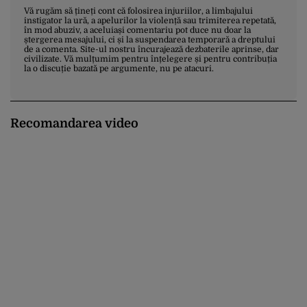
Vă rugăm să țineți cont că folosirea injuriilor, a limbajului
instigator la ură, a apelurilor la violență sau trimiterea repetată,
în mod abuziv, a aceluiași comentariu pot duce nu doar la
ștergerea mesajului, ci și la suspendarea temporară a dreptului
de a comenta. Site-ul nostru încurajează dezbaterile aprinse, dar
civilizate. Vă mulțumim pentru înțelegere și pentru contribuția
la o discuție bazată pe argumente, nu pe atacuri.
Recomandarea video