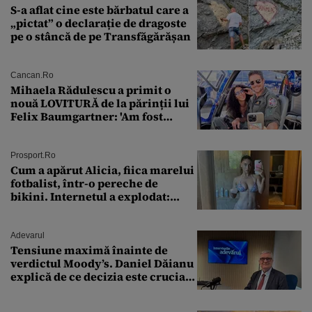
S-a aflat cine este bărbatul care a
„pictat” o declarație de dragoste
pe o stâncă de pe Transfăgărășan
Cancan.ro
Mihaela Rădulescu a primit o
nouă LOVITURĂ de la părinții lui
Felix Baumgartner: 'Am fost
ȘTEARSĂ complet din
Prosport.ro
Cum a apărut Alicia, fiica marelui
fotbalist, într-o pereche de
bikini. Internetul a explodat:
„Zeiță superbă!”
Adevarul
Tensiune maximă înainte de
verdictul Moody’s. Daniel Dăianu
explică de ce decizia este crucială
pentru economia României