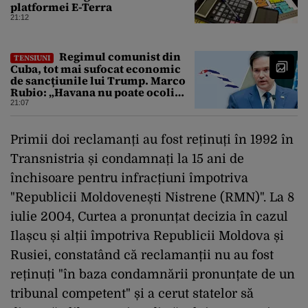
platformei E-Terra
21:12
Regimul comunist din
TENSIUNI
Cuba, tot mai sufocat economic
de sancțiunile lui Trump. Marco
Rubio: „Havana nu poate ocoli
sancțiunile prin mimat reforme”
21:07
Primii doi reclamanți au fost reținuți în 1992 în
Transnistria și condamnați la 15 ani de
închisoare pentru infracțiuni împotriva
"Republicii Moldovenești Nistrene (RMN)". La 8
iulie 2004, Curtea a pronunțat decizia în cazul
Ilașcu și alții împotriva Republicii Moldova și
Rusiei, constatând că reclamanții nu au fost
reținuți "în baza condamnării pronunțate de un
tribunal competent" și a cerut statelor să