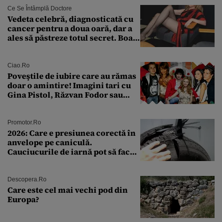
Ce Se Întâmplă Doctore
Vedeta celebră, diagnosticată cu
cancer pentru a doua oară, dar a
ales să păstreze totul secret. Boala
a fost descoperită la un control de
rutină
Ciao.ro
Poveştile de iubire care au rămas
doar o amintire! Imagini tari cu
Gina Pistol, Răzvan Fodor sau
Andra Măruţă şi foştii parteneri
Promotor.ro
2026: Care e presiunea corectă în
anvelope pe caniculă.
Cauciucurile de iarnă pot să facă
explozie la peste 40°C?
Descopera.ro
Care este cel mai vechi pod din
Europa?