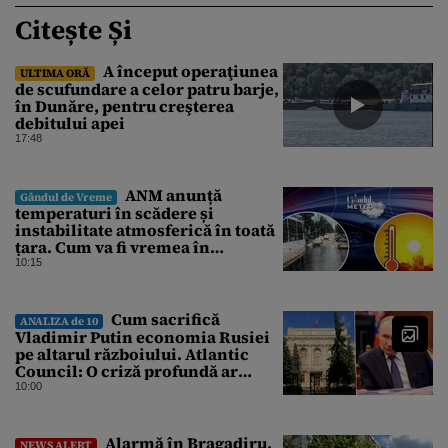
Citește Și
A început operaţiunea
ULTIMA ORĂ
de scufundare a celor patru barje,
în Dunăre, pentru creşterea
debitului apei
17:48
ANM anunță
Gândul de Vreme
temperaturi în scădere și
instabilitate atmosferică în toată
țara. Cum va fi vremea în
București și când vin vijeliile
10:15
Cum sacrifică
ANALIZA de 10
Vladimir Putin economia Rusiei
pe altarul războiului. Atlantic
Council: O criză profundă ar
putea forța Kremlinul să apeleze
10:00
la ultimele resurse ale Băncii
Centrale
Alarmă în Bragadiru.
NEWS ALERT