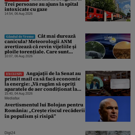
Trei persoane au ajuns la spital
intoxicate cu gaze
14:54, 06 Aug 2026
Cât mai durează
Gândul de Vreme
canicula? Meteorologii ANM
avertizează că revin vijeliile și
ploile torențiale. Care sunt
zonele vizate, începând chiar de
10:07, 06 Aug 2026
azi
Angajaţii de la Senat au
EXCLUSIV
primit mail ca să facă economie
la energie: „Vă rugăm să opriţi
aparatele de aer condiţionat la
sfârşitul programului”
15:40, 04 Aug 2026
Mediafax
Avertismentul lui Bolojan pentru
România: „Crește riscul recăderii
în populism și risipă”
Digi24