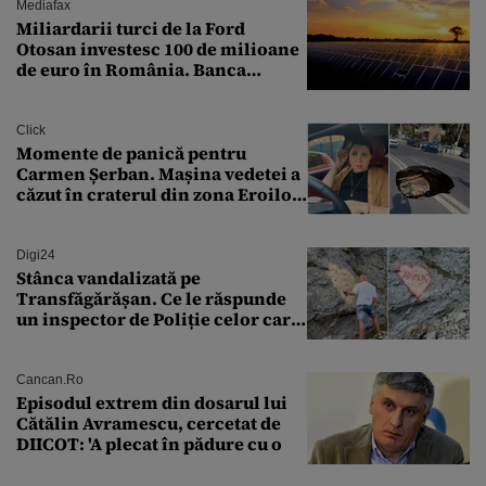
Mediafax
Miliardarii turci de la Ford
Otosan investesc 100 de milioane
de euro în România. Banca
Transilvania le acordă o
finanțare uriașă
Click
Momente de panică pentru
Carmen Șerban. Mașina vedetei a
căzut în craterul din zona Eroilor:
„M-am speriat foarte tare”
Digi24
Stânca vandalizată pe
Transfăgărășan. Ce le răspunde
un inspector de Poliție celor care
întreabă: „Dar ce a făcut?”
Cancan.ro
Episodul extrem din dosarul lui
Cătălin Avramescu, cercetat de
DIICOT: 'A plecat în pădure cu o