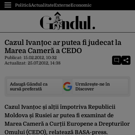
Politică
Actualitate
Externe
Economic
Cazul Ivanțoc ar putea fi judecat la
Marea Cameră a CEDO
Publicat:
15.02.2012, 10:32
Actualizat:
25.07.2012, 14:38
Adaugă Gândul ca
Urmărește-ne în
sursă preferată
Discover
Cazul Ivanțoc și alții împotriva Republicii
Moldova și Rusiei ar putea fi examinat de
Marea Cameră a Curții Europene a Drepturilor
Omului (CEDO), relatează BASA-press.