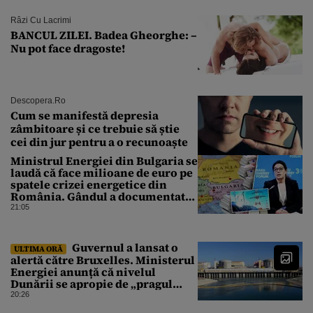
Râzi Cu Lacrimi
BANCUL ZILEI. Badea Gheorghe: –
Nu pot face dragoste!
Descopera.ro
Cum se manifestă depresia
zâmbitoare și ce trebuie să știe
cei din jur pentru a o recunoaște
Ministrul Energiei din Bulgaria se
laudă că face milioane de euro pe
spatele crizei energetice din
România. Gândul a documentat
cazul
21:05
Guvernul a lansat o
ULTIMA ORĂ
alertă către Bruxelles. Ministerul
Energiei anunță că nivelul
Dunării se apropie de „pragul
critic”, iar centrala de la
20:26
Cernavodă s-ar putea opri