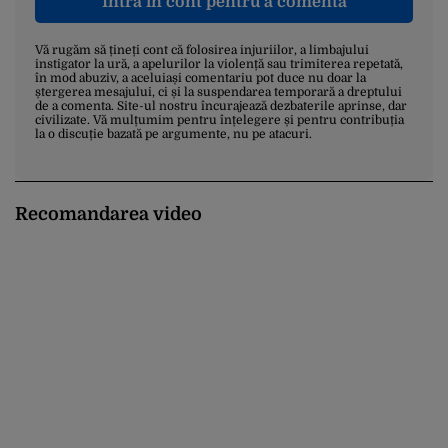
Intră în cont pentru a comenta
Vă rugăm să țineți cont că folosirea injuriilor, a limbajului
instigator la ură, a apelurilor la violență sau trimiterea repetată,
în mod abuziv, a aceluiași comentariu pot duce nu doar la
ștergerea mesajului, ci și la suspendarea temporară a dreptului
de a comenta. Site-ul nostru încurajează dezbaterile aprinse, dar
civilizate. Vă mulțumim pentru înțelegere și pentru contribuția
la o discuție bazată pe argumente, nu pe atacuri.
Recomandarea video