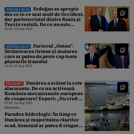
Erdoğan se apropie
ANALIZA de 10
din ce în ce mai mult de Occident,
dar parteneriatul dintre Rusia și
Turcia rezistă. De ce nu este
Moscova îngrijorată de
10:00, 02 Aug 2026
orientarea spre vest a Ankarei
Factorul „Oman”.
ANALIZA de 10
Strâmtoarea Ormuz și mutarea
care ar putea da peste cap toate
planurile Iranului
10:00, 01 Aug 2026
Dunărea a scăzut la cote
EXCLUSIV
alarmante. De ce nu activează
România mecanismele europene
de cooperare? Expert: „Nu cred că
a sta și a aștepta ploaia reprezintă
07:00, 01 Aug 2026
o strategie viabilă”
Mediafax
Paradox hidrologic: În timp ce
Dunărea și majoritatea râurilor
scad, Someșul ar putea fi singurul
mare râu cu debite în creștere