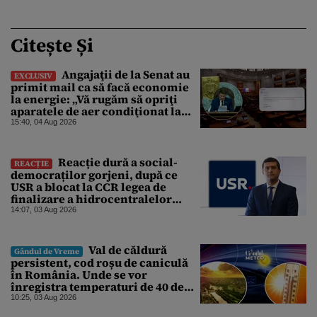
Citește Și
Angajaţii de la Senat au
EXCLUSIV
primit mail ca să facă economie
la energie: „Vă rugăm să opriţi
aparatele de aer condiţionat la
sfârşitul programului”
15:40, 04 Aug 2026
Reacție dură a social-
REACȚIE
democraților gorjeni, după ce
USR a blocat la CCR legea de
finalizare a hidrocentralelor
abandonate. „Nu ne-ar surprinde
14:07, 03 Aug 2026
dacă Miruță și USR ar acuza PSD și
de faptul că asupra Europei s-a
abătut o cupolă de foc”
Val de căldură
Gândul de Vreme
persistent, cod roșu de caniculă
în România. Unde se vor
înregistra temperaturi de 40 de
grade, potrivit ANM
10:25, 03 Aug 2026