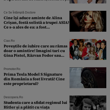
al Antoniei se pregătește de nuntă
Ce Se Întâmplă Doctore
Cine își aduce aminte de Alina
Crișan, fostă solistă a trupei ASIA?
Ce s-a ales de ea: a fost
condamnată la închisoare cu
suspendare. Ce acuzații i se aduc
Ciao.ro
Poveştile de iubire care au rămas
doar o amintire! Imagini tari cu
Gina Pistol, Răzvan Fodor sau
Andra Măruţă şi foştii parteneri
Promotor.ro
Prima Tesla Model S Signature
din România a fost livrată! Cine
este proprietarul?
Descopera.ro
Studenta care a sfidat regimul lui
Hitler și a plătit cu viața