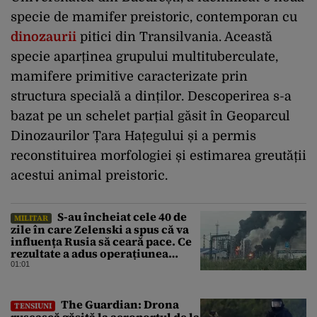
specie de mamifer preistoric, contemporan cu
dinozaurii
pitici din Transilvania. Această
specie aparținea grupului multituberculate,
mamifere primitive caracterizate prin
structura specială a dinților. Descoperirea s-a
bazat pe un schelet parțial găsit în Geoparcul
Dinozaurilor Țara Hațegului și a permis
reconstituirea morfologiei și estimarea greutății
acestui animal preistoric.
S-au încheiat cele 40 de
MILITAR
zile în care Zelenski a spus că va
influența Rusia să ceară pace. Ce
rezultate a adus operațiunea
Kievului
01:01
The Guardian: Drona
TENSIUNI
rusească găsită la aeroportul de la