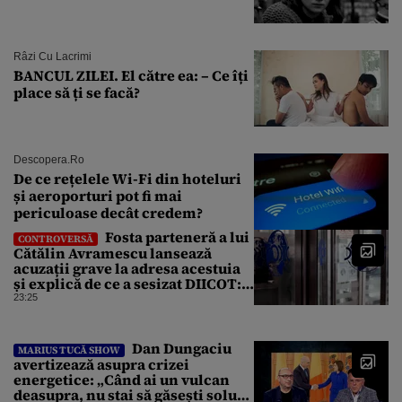
Râzi Cu Lacrimi
BANCUL ZILEI. El către ea: – Ce îți
place să ți se facă?
Descopera.ro
De ce rețelele Wi-Fi din hoteluri
și aeroporturi pot fi mai
periculoase decât credem?
Fosta parteneră a lui
CONTROVERSĂ
Cătălin Avramescu lansează
acuzații grave la adresa acestuia
și explică de ce a sesizat DIICOT:
„Făcea baie complet dezbrăcat cu
23:25
copiii”. Fostul consilier
prezidențial respinge acuzațiile
Dan Dungaciu
MARIUS TUCĂ SHOW
avertizează asupra crizei
energetice: „Când ai un vulcan
deasupra, nu stai să găsești soluții