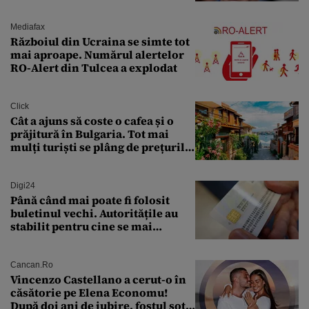
leu, renunți la suveranitate”
Mediafax
Războiul din Ucraina se simte tot
mai aproape. Numărul alertelor
RO-Alert din Tulcea a explodat
Click
Cât a ajuns să coste o cafea și o
prăjitură în Bulgaria. Tot mai
mulți turiști se plâng de prețurile
ridicate
Digi24
Până când mai poate fi folosit
buletinul vechi. Autoritățile au
stabilit pentru cine se mai
eliberează cartea de identitate
model 1997
Cancan.ro
Vincenzo Castellano a cerut-o în
căsătorie pe Elena Economu!
După doi ani de iubire, fostul soț