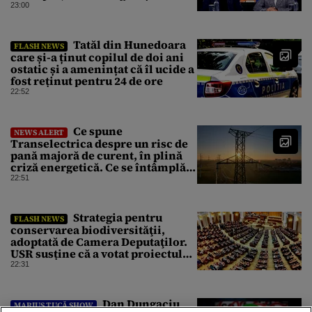
cu leucoplast”
23:00
Tatăl din Hunedoara
FLASH NEWS
care și-a ținut copilul de doi ani
ostatic și a amenințat că îl ucide a
fost reținut pentru 24 de ore
22:52
Ce spune
NEWS ALERT
Transelectrica despre un risc de
pană majoră de curent, în plină
criză energetică. Ce se întâmplă
cu Sistemul Electroenergetic
22:51
Național
Strategia pentru
FLASH NEWS
conservarea biodiversităţii,
adoptată de Camera Deputaţilor.
USR susține că a votat proiectul
cu amendamentele PSD pentru a
22:31
nu bloca un jalon PNRR
Dan Dungaciu
MARIUS TUCĂ SHOW