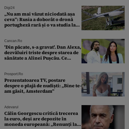
Digi24
„Nu am mai văzut niciodată așa
ceva”: Rusia a doborât o dronă
portugheză rară și o va studia la
un institut de cercetare
Cancan.ro
'Din păcate, s-a gravat'. Dan Alexa,
dezvăluiri triste despre starea de
sănătate a Alinei Pușcău. Ce
discuție au avut cu două zile în
urmă
Prosport.ro
Prezentatoarea TV, postare
despre o plajă de nudiști: „Bine te-
am găsit, Amsterdam”
Adevarul
Călin Georgescu critică trecerea
la euro, deși are depozite în
moneda europeană: „Renunți la