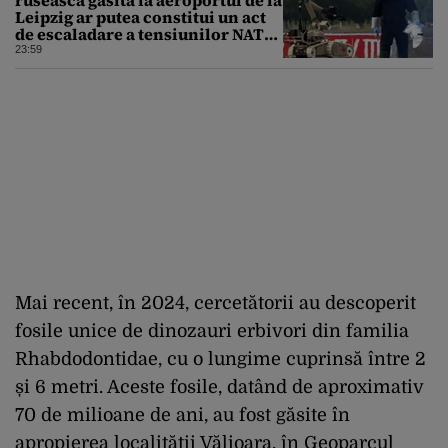
Leipzig ar putea constitui un act
de escaladare a tensiunilor NATO-
Rusia
23:59
Mai recent, în 2024, cercetătorii au descoperit
fosile unice de dinozauri erbivori din familia
Rhabdodontidae, cu o lungime cuprinsă între 2
și 6 metri. Aceste fosile, datând de aproximativ
70 de milioane de ani, au fost găsite în
apropierea localității Vălioara, în Geoparcul