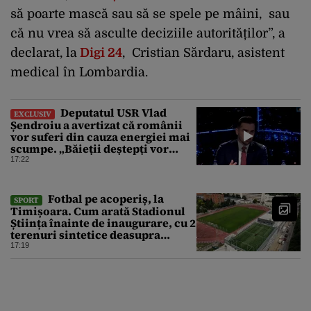
să poarte mască sau să se spele pe mâini, sau
că nu vrea să asculte deciziile autorităților”, a
declarat, la
Digi 24
, Cristian Sărdaru, asistent
medical în Lombardia.
Deputatul USR Vlad
EXCLUSIV
Șendroiu a avertizat că românii
vor suferi din cauza energiei mai
scumpe. „Băieții deștepți vor
specula și după vor crește
17:22
prețurile”
Fotbal pe acoperiș, la
SPORT
Timișoara. Cum arată Stadionul
Știința înainte de inaugurare, cu 2
terenuri sintetice deasupra
tribunei
17:19