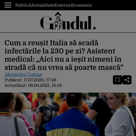
Politică
Actualitate
Externe
Economic
Cum a reușit Italia să scadă
infectările la 230 pe zi? Asistent
medical: „Aici nu a ieșit nimeni în
stradă că nu vrea să poarte mască”
Alexandru Coman
Publicat:
17.07.2020, 17:46
Actualizat:
06.04.2021, 18:58