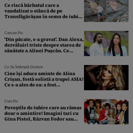
Ce riscă bărbatul care a
vandalizat o stâncă de pe
Transfăgărășan în semn de iubire
față de „Anna”
Cancan.ro
'Din păcate, s-a gravat'. Dan Alexa,
dezvăluiri triste despre starea de
sănătate a Alinei Pușcău. Ce
discuție au avut cu două zile în
urmă
Ce Se Întâmplă Doctore
Cine își aduce aminte de Alina
Crișan, fostă solistă a trupei ASIA?
Ce s-a ales de ea: a fost
condamnată la închisoare cu
suspendare. Ce acuzații i se aduc
Ciao.ro
Poveştile de iubire care au rămas
doar o amintire! Imagini tari cu
Gina Pistol, Răzvan Fodor sau
Andra Măruţă şi foştii parteneri