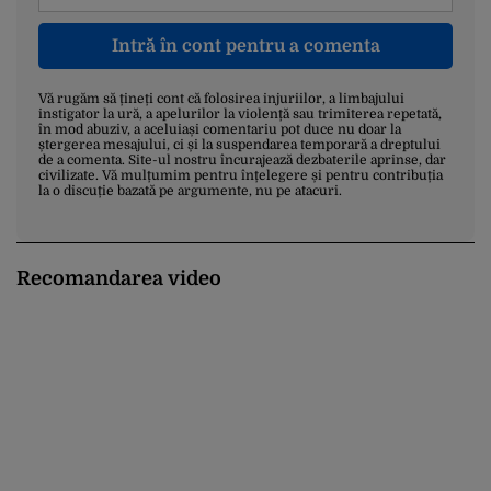
Intră în cont pentru a comenta
Vă rugăm să țineți cont că folosirea injuriilor, a limbajului
instigator la ură, a apelurilor la violență sau trimiterea repetată,
în mod abuziv, a aceluiași comentariu pot duce nu doar la
ștergerea mesajului, ci și la suspendarea temporară a dreptului
de a comenta. Site-ul nostru încurajează dezbaterile aprinse, dar
civilizate. Vă mulțumim pentru înțelegere și pentru contribuția
la o discuție bazată pe argumente, nu pe atacuri.
Recomandarea video