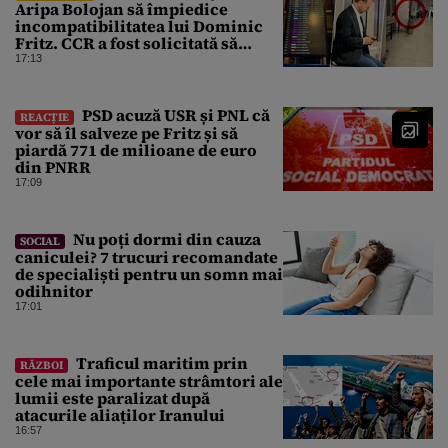
Aripa Bolojan să împiedice
incompatibilitatea lui Dominic
Fritz. CCR a fost solicitată să
intervină
17:13
PSD acuză USR și PNL că
REACȚIE
vor să îl salveze pe Fritz și să
piardă 771 de milioane de euro
din PNRR
17:09
Nu poți dormi din cauza
SOCIAL
caniculei? 7 trucuri recomandate
de specialiști pentru un somn mai
odihnitor
17:01
Traficul maritim prin
RĂZBOI
cele mai importante strâmtori ale
lumii este paralizat după
atacurile aliaților Iranului
16:57