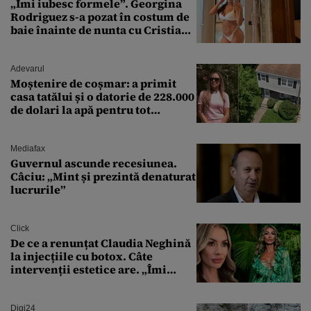
„Îmi iubesc formele”. Georgina
Rodriguez s-a pozat în costum de
baie înainte de nunta cu Cristiano
Ronaldo
Adevarul
Moștenire de coșmar: a primit
casa tatălui și o datorie de 228.000
de dolari la apă pentru tot
cartierul
Mediafax
Guvernul ascunde recesiunea.
Câciu: „Mint și prezintă denaturat
lucrurile”
Click
De ce a renunțat Claudia Neghină
la injecțiile cu botox. Câte
intervenții estetice are. „Îmi
îngheață fața”
Digi24