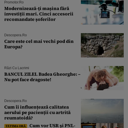
Promotor.ro
Modernizează-ți mașina fără
investiții mari. Cinci accesorii
recomandate șoferilor
Descopera.ro
Care este cel mai vechi pod din
Europa?
Râzi Cu Lacrimi
BANCUL ZILEI. Badea Gheorghe: –
Nu pot face dragoste!
Descopera.ro
Cum îi influențează calitatea
aerului pe pacienții cu artrită
reumatoidă?
Cum vor USR şi PNL-
ULTIMA ORĂ