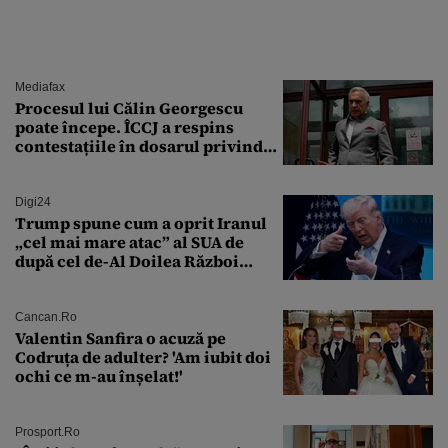
Mediafax
Procesul lui Călin Georgescu
poate începe. ÎCCJ a respins
contestațiile în dosarul privind
lovitura de stat
Digi24
Trump spune cum a oprit Iranul
„cel mai mare atac” al SUA de
după cel de-Al Doilea Război
Mondial
Cancan.ro
Valentin Sanfira o acuză pe
Codruța de adulter? 'Am iubit doi
ochi ce m-au înșelat!'
Prosport.ro