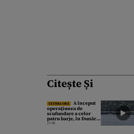
Citește Și
A început
ULTIMA ORĂ
operaţiunea de
scufundare a celor
patru barje, în Dunăre,
pentru creşterea
17:48
debitului apei