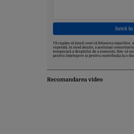
Intră î
Vă rugăm să țineți cont că folosirea injuriilor, 
repetată, în mod abuziv, a aceluiași comentariu
temporară a dreptului de a comenta. Site-ul no
pentru înțelegere și pentru contribuția la o di
Recomandarea video