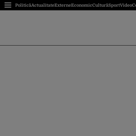
Politică
Actualitate
Externe
Economic
Cultură
Sport
Video
C