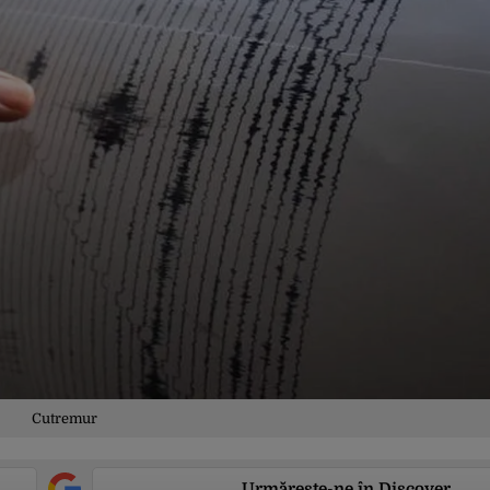
Cutremur
Urmărește-ne în Discover