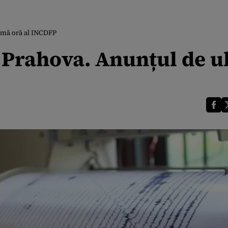
imă oră al INCDFP
Prahova. Anunțul de u