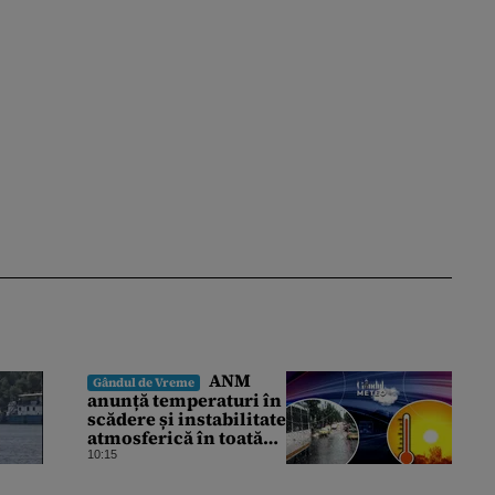
ANM
Gândul de Vreme
anunță temperaturi în
scădere și instabilitate
atmosferică în toată
țara. Cum va fi vremea
10:15
în București și când
vin vijeliile