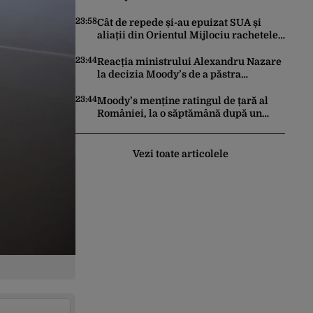
făcut pașii necesari pentru a menține
încrederea investitorilor: „Totuși,
23:58
Cât de repede și-au epuizat SUA și
perspectiva rămâne rezervată”
aliații din Orientul Mijlociu rachetele
în conflictul cu Iranul
23:44
Reacția ministrului Alexandru Nazare
la decizia Moody’s de a păstra
România recomandată investitorilor:
„Este un răgaz, dar în niciun caz un
23:44
Moody’s menține ratingul de țară al
motiv de relaxare”
României, la o săptămână după un
raport similar al agenției Fitch. Lipsa
unui guvern cu puteri depline,
principala vulnerabilitate din raport
Vezi toate articolele