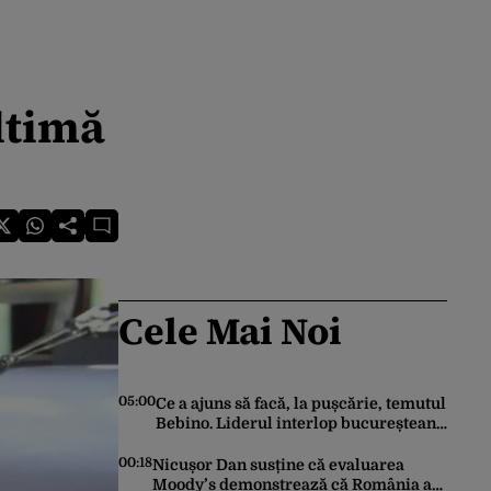
ltimă
Cele Mai Noi
05:00
Ce a ajuns să facă, la pușcărie, temutul
Bebino. Liderul interlop bucureștean,
trimis la reeducare
00:18
Nicușor Dan susține că evaluarea
Moody’s demonstrează că România a