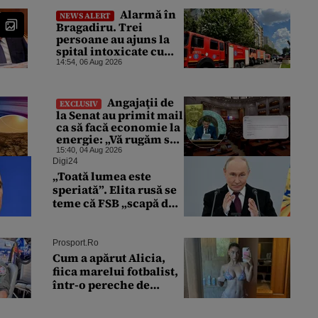
Alarmă în
NEWS ALERT
Bragadiru. Trei
persoane au ajuns la
spital intoxicate cu
gaze
14:54, 06 Aug 2026
Angajaţii de
EXCLUSIV
la Senat au primit mail
ca să facă economie la
energie: „Vă rugăm să
opriţi aparatele de aer
15:40, 04 Aug 2026
condiţionat la
Digi24
sfârşitul programului”
„Toată lumea este
speriată”. Elita rusă se
teme că FSB „scapă de
sub control”, după ce
Putin a extins puterea
serviciului
Prosport.ro
Cum a apărut Alicia,
fiica marelui fotbalist,
într-o pereche de
bikini. Internetul a
explodat: „Zeiță