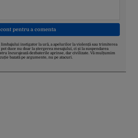
n cont pentru a comenta
a limbajului instigator la ură, a apelurilor la violență sau trimiterea
 pot duce nu doar la ștergerea mesajului, ci și la suspendarea
stru încurajează dezbaterile aprinse, dar civilizate. Vă mulțumim
scuție bazată pe argumente, nu pe atacuri.