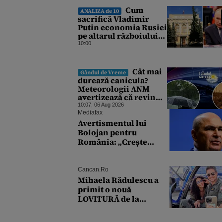
Cum
ANALIZA de 10
sacrifică Vladimir
Putin economia Rusiei
pe altarul războiului.
Atlantic Council: O
10:00
criză profundă ar
putea forța Kremlinul
să apeleze la ultimele
Cât mai
Gândul de Vreme
resurse ale Băncii
durează canicula?
Centrale
Meteorologii ANM
avertizează că revin
vijeliile și ploile
10:07, 06 Aug 2026
torențiale. Care sunt
Mediafax
zonele vizate,
Avertismentul lui
începând chiar de azi
Bolojan pentru
România: „Crește
riscul recăderii în
populism și risipă”
Cancan.ro
Mihaela Rădulescu a
primit o nouă
LOVITURĂ de la
părinții lui Felix
Baumgartner: 'Am fost