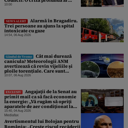
putea forța Kremlinul să apeleze
10:00
la ultimele resurse ale Băncii
Centrale
Alarmă în Bragadiru.
NEWS ALERT
Trei persoane au ajuns la spital
intoxicate cu gaze
14:54, 06 Aug 2026
Cât mai durează
Gândul de Vreme
canicula? Meteorologii ANM
avertizează că revin vijeliile și
ploile torențiale. Care sunt
zonele vizate, începând chiar de
10:07, 06 Aug 2026
azi
Angajaţii de la Senat au
EXCLUSIV
primit mail ca să facă economie
la energie: „Vă rugăm să opriţi
aparatele de aer condiţionat la
sfârşitul programului”
15:40, 04 Aug 2026
Mediafax
Avertismentul lui Bolojan pentru
România: „Crește riscul recăderii