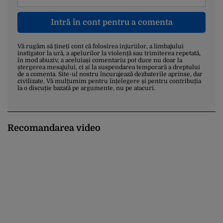
Intră în cont pentru a comenta
Vă rugăm să țineți cont că folosirea injuriilor, a limbajului
instigator la ură, a apelurilor la violență sau trimiterea repetată,
în mod abuziv, a aceluiași comentariu pot duce nu doar la
ștergerea mesajului, ci și la suspendarea temporară a dreptului
de a comenta. Site-ul nostru încurajează dezbaterile aprinse, dar
civilizate. Vă mulțumim pentru înțelegere și pentru contribuția
la o discuție bazată pe argumente, nu pe atacuri.
Recomandarea video