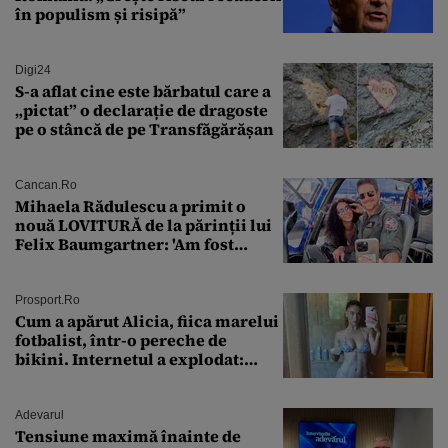
în populism și risipă”
Digi24
S-a aflat cine este bărbatul care a
„pictat” o declarație de dragoste
pe o stâncă de pe Transfăgărășan
Cancan.ro
Mihaela Rădulescu a primit o
nouă LOVITURĂ de la părinții lui
Felix Baumgartner: 'Am fost
ȘTEARSĂ complet din
Prosport.ro
Cum a apărut Alicia, fiica marelui
fotbalist, într-o pereche de
bikini. Internetul a explodat:
„Zeiță superbă!”
Adevarul
Tensiune maximă înainte de