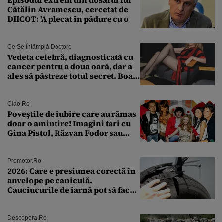
Cătălin Avramescu, cercetat de
DIICOT: 'A plecat în pădure cu o
Ce Se Întâmplă Doctore
Vedeta celebră, diagnosticată cu
cancer pentru a doua oară, dar a
ales să păstreze totul secret. Boala
a fost descoperită la un control de
rutină
Ciao.ro
Poveştile de iubire care au rămas
doar o amintire! Imagini tari cu
Gina Pistol, Răzvan Fodor sau
Andra Măruţă şi foştii parteneri
Promotor.ro
2026: Care e presiunea corectă în
anvelope pe caniculă.
Cauciucurile de iarnă pot să facă
explozie la peste 40°C?
Descopera.ro