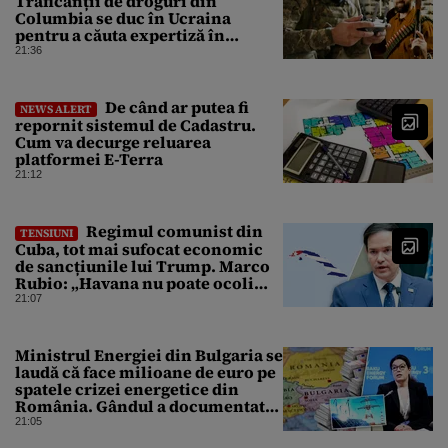
Traficanții de droguri din
Columbia se duc în Ucraina
pentru a căuta expertiză în
domeniul dronelor
21:36
De când ar putea fi
NEWS ALERT
repornit sistemul de Cadastru.
Cum va decurge reluarea
platformei E-Terra
21:12
Regimul comunist din
TENSIUNI
Cuba, tot mai sufocat economic
de sancțiunile lui Trump. Marco
Rubio: „Havana nu poate ocoli
sancțiunile prin mimat reforme”
21:07
Ministrul Energiei din Bulgaria se
laudă că face milioane de euro pe
spatele crizei energetice din
România. Gândul a documentat
cazul
21:05