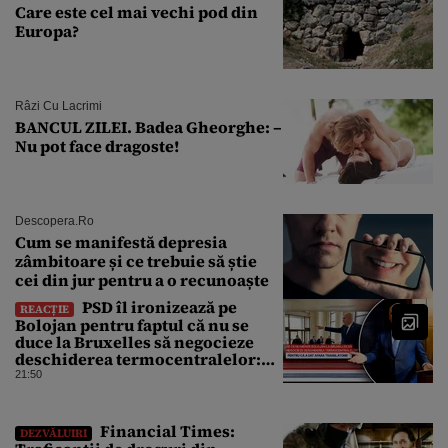
Care este cel mai vechi pod din
Europa?
Râzi Cu Lacrimi
BANCUL ZILEI. Badea Gheorghe: –
Nu pot face dragoste!
Descopera.ro
Cum se manifestă depresia
zâmbitoare și ce trebuie să știe
cei din jur pentru a o recunoaște
PSD îl ironizează pe
REACȚIE
Bolojan pentru faptul că nu se
duce la Bruxelles să negocieze
deschiderea termocentralelor:
„Pentru că a dat afară
21:50
translatorii”
Financial Times:
DEZVĂLUIRI