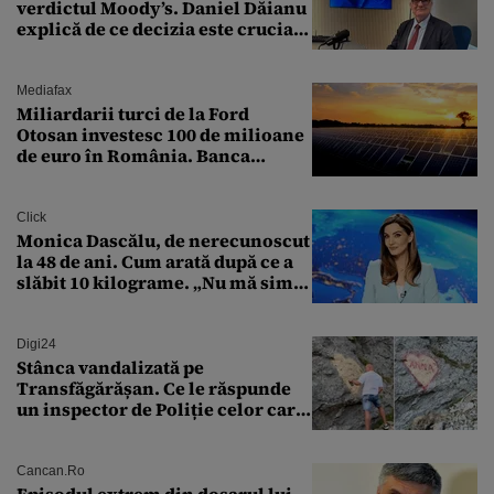
verdictul Moody’s. Daniel Dăianu
explică de ce decizia este crucială
pentru economia României
Mediafax
Miliardarii turci de la Ford
Otosan investesc 100 de milioane
de euro în România. Banca
Transilvania le acordă o
finanțare uriașă
Click
Monica Dascălu, de nerecunoscut
la 48 de ani. Cum arată după ce a
slăbit 10 kilograme. „Nu mă simt
bine în această perioadă”
Digi24
Stânca vandalizată pe
Transfăgărășan. Ce le răspunde
un inspector de Poliție celor care
întreabă: „Dar ce a făcut?”
Cancan.ro
Episodul extrem din dosarul lui