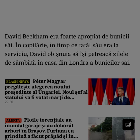
David Beckham era foarte apropiat de bunicii
săi. În copilărie, în timp ce tatăl său era la
serviciu, David obișnuia să își petreacă zilele
de sâmbătă în casa din Londra a bunicilor săi.
Péter Magyar
FLASH NEWS
pregătește alegerea noului
președinte al Ungariei. Noul șef al
statului va fi votat marți de
Parlament
22:26
Ploile torențiale au
ALERTĂ
inundat garaje și au doborât
arbori în Brașov. Furtuna cu
grindină a făcut prăpăd și în