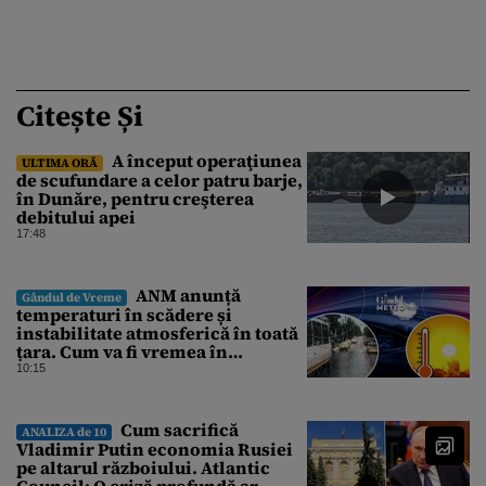
Citește Și
A început operaţiunea
ULTIMA ORĂ
de scufundare a celor patru barje,
în Dunăre, pentru creşterea
debitului apei
17:48
ANM anunță
Gândul de Vreme
temperaturi în scădere și
instabilitate atmosferică în toată
țara. Cum va fi vremea în
București și când vin vijeliile
10:15
Cum sacrifică
ANALIZA de 10
Vladimir Putin economia Rusiei
pe altarul războiului. Atlantic
Council: O criză profundă ar