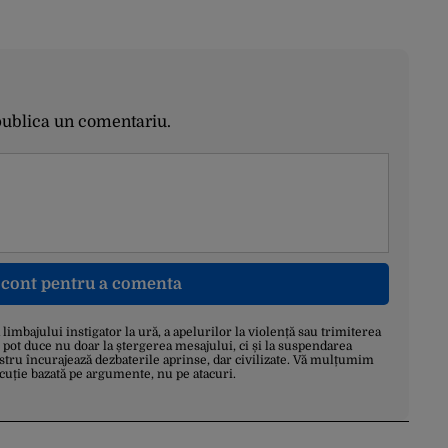
publica un comentariu.
n cont pentru a comenta
a limbajului instigator la ură, a apelurilor la violență sau trimiterea
 pot duce nu doar la ștergerea mesajului, ci și la suspendarea
stru încurajează dezbaterile aprinse, dar civilizate. Vă mulțumim
scuție bazată pe argumente, nu pe atacuri.