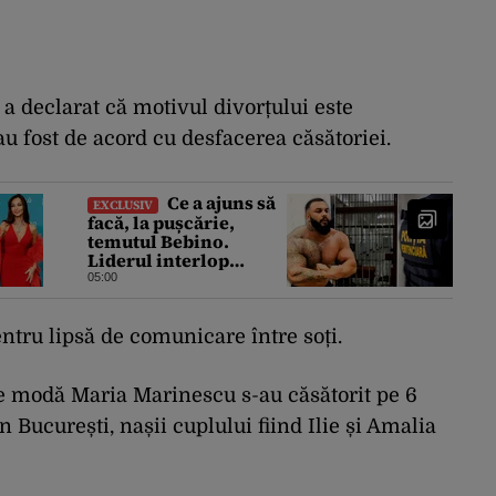
 a declarat că motivul divorțului este
au fost de acord cu desfacerea căsătoriei.
Ce a ajuns să
EXCLUSIV
facă, la pușcărie,
temutul Bebino.
Liderul interlop
bucureștean, trimis la
05:00
reeducare
pentru lipsă de comunicare între soți.
 de modă Maria Marinescu s-au căsătorit pe 6
in București, nașii cuplului fiind Ilie și Amalia