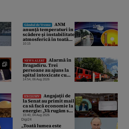
ANM
Gândul de Vreme
anunță temperaturi în
scădere și instabilitate
atmosferică în toată
țara. Cum va fi vremea
10:15
în București și când
vin vijeliile
Alarmă în
NEWS ALERT
Bragadiru. Trei
persoane au ajuns la
spital intoxicate cu
gaze
14:54, 06 Aug 2026
Angajaţii de
EXCLUSIV
la Senat au primit mail
ca să facă economie la
energie: „Vă rugăm să
opriţi aparatele de aer
15:40, 04 Aug 2026
condiţionat la
Digi24
sfârşitul programului”
„Toată lumea este