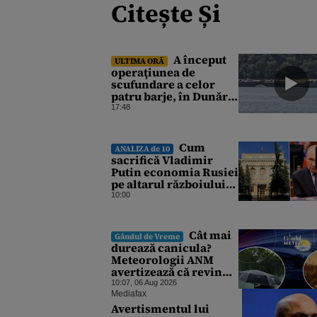
Citește Și
A început
ULTIMA ORĂ
operaţiunea de
scufundare a celor
patru barje, în Dunăre,
pentru creşterea
17:48
debitului apei
Cum
ANALIZA de 10
sacrifică Vladimir
Putin economia Rusiei
pe altarul războiului.
Atlantic Council: O
10:00
criză profundă ar
putea forța Kremlinul
să apeleze la ultimele
Cât mai
Gândul de Vreme
resurse ale Băncii
durează canicula?
Centrale
Meteorologii ANM
avertizează că revin
vijeliile și ploile
10:07, 06 Aug 2026
torențiale. Care sunt
Mediafax
zonele vizate,
Avertismentul lui