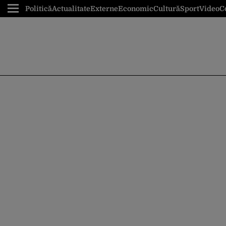
Politică
Actualitate
Externe
Economic
Cultură
Sport
Video
C