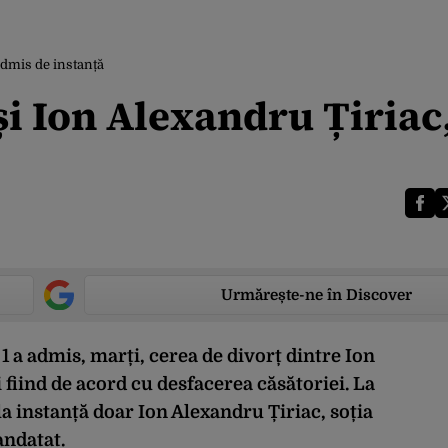
admis de instanță
și Ion Alexandru Țiriac
Urmărește-ne în Discover
1 a admis, marți, cerea de divorț dintre Ion
 fiind de acord cu desfacerea căsătoriei. La
a instanță doar Ion Alexandru Țiriac, soția
andatat.