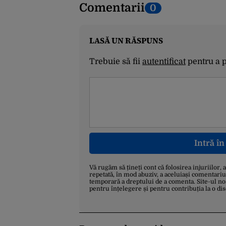
Comentarii
0
LASĂ UN RĂSPUNS
Trebuie să fii
autentificat
pentru a 
Intră î
Vă rugăm să țineți cont că folosirea injuriilor, 
repetată, în mod abuziv, a aceluiași comentariu
temporară a dreptului de a comenta. Site-ul no
pentru înțelegere și pentru contribuția la o di