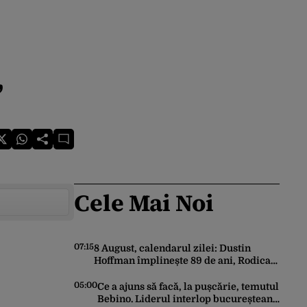
,
Cele Mai Noi
07:15
8 August, calendarul zilei: Dustin
Hoffman împlinește 89 de ani, Rodica
Popescu Bitănescu 88. Mădălina
Ghenea face 39 de ani
05:00
Ce a ajuns să facă, la pușcărie, temutul
Bebino. Liderul interlop bucureștean,