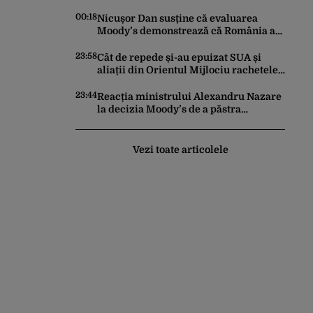
trimis la reeducare
00:18
Nicușor Dan susține că evaluarea
Moody’s demonstrează că România a
făcut pașii necesari pentru a menține
încrederea investitorilor: „Totuși,
23:58
Cât de repede și-au epuizat SUA și
perspectiva rămâne rezervată”
aliații din Orientul Mijlociu rachetele
în conflictul cu Iranul
23:44
Reacția ministrului Alexandru Nazare
la decizia Moody’s de a păstra
România recomandată investitorilor:
„Este un răgaz, dar în niciun caz un
motiv de relaxare”
Vezi toate articolele