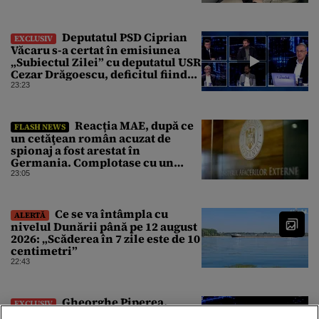
Deputatul PSD Ciprian
EXCLUSIV
Văcaru s-a certat în emisiunea
„Subiectul Zilei” cu deputatul USR
Cezar Drăgoescu, deficitul fiind
motivul scandalului
23:23
Reacția MAE, după ce
FLASH NEWS
un cetăţean român acuzat de
spionaj a fost arestat în
Germania. Complotase cu un
ucrainean ca să asasineze un
23:05
producător de drone
Ce se va întâmpla cu
ALERTĂ
nivelul Dunării până pe 12 august
2026: „Scăderea în 7 zile este de 10
centimetri”
22:43
Gheorghe Piperea,
EXCLUSIV
dezvăluiri exclusive pentru