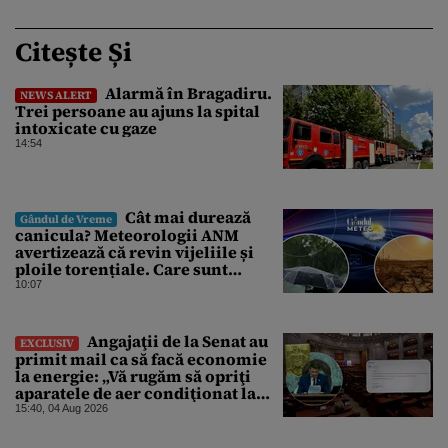
Citește Și
Alarmă în Bragadiru.
NEWS ALERT
Trei persoane au ajuns la spital
intoxicate cu gaze
14:54
Cât mai durează
Gândul de Vreme
canicula? Meteorologii ANM
avertizează că revin vijeliile și
ploile torențiale. Care sunt
zonele vizate, începând chiar de
10:07
azi
Angajaţii de la Senat au
EXCLUSIV
primit mail ca să facă economie
la energie: „Vă rugăm să opriţi
aparatele de aer condiţionat la
sfârşitul programului”
15:40, 04 Aug 2026