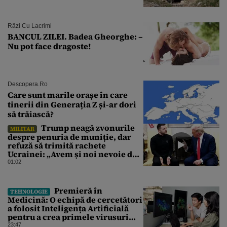
Râzi Cu Lacrimi
BANCUL ZILEI. Badea Gheorghe: –
Nu pot face dragoste!
Descopera.ro
Care sunt marile orașe în care
tinerii din Generația Z și-ar dori
să trăiască?
Trump neagă zvonurile
MILITAR
despre penuria de muniție, dar
refuză să trimită rachete
Ucrainei: „Avem și noi nevoie de
rachete”
01:02
Premieră în
TEHNOLOGIE
Medicină: O echipă de cercetători
a folosit Inteligența Artificială
pentru a crea primele virusuri
sintetice la tratarea de E.coli
23:47