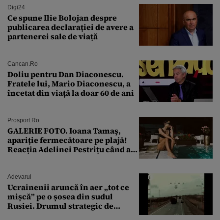
Digi24
Ce spune Ilie Bolojan despre
publicarea declarației de avere a
partenerei sale de viață
Cancan.ro
Doliu pentru Dan Diaconescu.
Fratele lui, Mario Diaconescu, a
încetat din viață la doar 60 de ani
Prosport.ro
GALERIE FOTO. Ioana Tamaş,
apariție fermecătoare pe plajă!
Reacția Adelinei Pestrițu când a
văzut-o
Adevarul
Ucrainenii aruncă în aer „tot ce
mișcă” pe o șosea din sudul
Rusiei. Drumul strategic de
aprovizionare către Crimeea este