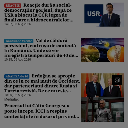
Reacție dură a social-
REACȚIE
democraților gorjeni, după ce
USR a blocat la CCR legea de
finalizare a hidrocentralelor
abandonate. „Nu ne-ar surprinde
14:07, 03 Aug 2026
dacă Miruță și USR ar acuza PSD și
de faptul că asupra Europei s-a
abătut o cupolă de foc”
Val de căldură
Gândul de Vreme
persistent, cod roșu de caniculă
în România. Unde se vor
înregistra temperaturi de 40 de
grade, potrivit ANM
10:25, 03 Aug 2026
Erdoğan se apropie
ANALIZA de 10
din ce în ce mai mult de Occident,
dar parteneriatul dintre Rusia și
Turcia rezistă. De ce nu este
Moscova îngrijorată de
10:00, 02 Aug 2026
orientarea spre vest a Ankarei
Mediafax
Procesul lui Călin Georgescu
poate începe. ÎCCJ a respins
contestațiile în dosarul privind
lovitura de stat