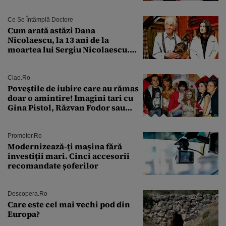
Ce Se Întâmplă Doctore
Cum arată astăzi Dana
Nicolaescu, la 13 ani de la
moartea lui Sergiu Nicolaescu.
Transformarea care i-a surprins
pe toți
Ciao.ro
Poveştile de iubire care au rămas
doar o amintire! Imagini tari cu
Gina Pistol, Răzvan Fodor sau
Andra Măruţă şi foştii parteneri
Promotor.ro
Modernizează-ți mașina fără
investiții mari. Cinci accesorii
recomandate șoferilor
Descopera.ro
Care este cel mai vechi pod din
Europa?