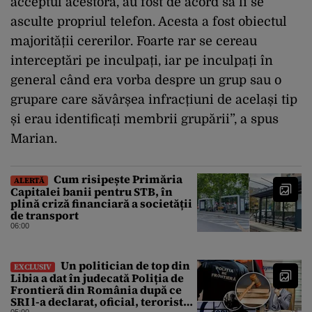
acceptul acestora, au fost de acord să li se
asculte propriul telefon. Acesta a fost obiectul
majorității cererilor. Foarte rar se cereau
interceptări pe inculpați, iar pe inculpați în
general când era vorba despre un grup sau o
grupare care săvârșea infracțiuni de același tip
și erau identificați membrii grupării”, a spus
Marian.
Cum risipește Primăria
ALERTĂ
Capitalei banii pentru STB, în
plină criză financiară a societății
de transport
06:00
Un politician de top din
EXCLUSIV
Libia a dat în judecată Poliția de
Frontieră din România după ce
SRI l-a declarat, oficial, terorist
05:00