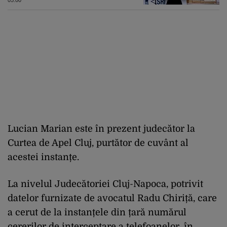
ISIS
Lucian Marian este în prezent judecător la
Curtea de Apel Cluj, purtător de cuvânt al
acestei instanțe.
La nivelul Judecătoriei Cluj-Napoca, potrivit
datelor furnizate de avocatul Radu Chiriță, care
a cerut de la instanțele din țară numărul
cererilor de interceptare a telefoanelor, în