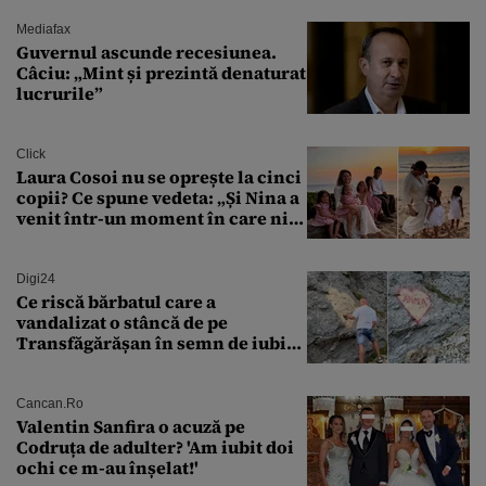
controlat complet
Mediafax
Guvernul ascunde recesiunea.
Câciu: „Mint și prezintă denaturat
lucrurile”
Click
Laura Cosoi nu se oprește la cinci
copii? Ce spune vedeta: „Și Nina a
venit într-un moment în care nici
măcar nu mai discutam”
Digi24
Ce riscă bărbatul care a
vandalizat o stâncă de pe
Transfăgărășan în semn de iubire
față de „Anna”
Cancan.ro
Valentin Sanfira o acuză pe
Codruța de adulter? 'Am iubit doi
ochi ce m-au înșelat!'