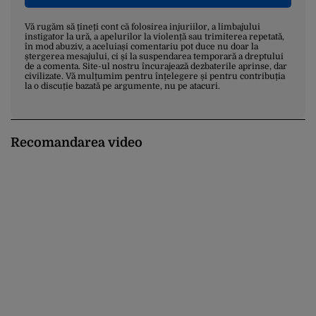
Vă rugăm să țineți cont că folosirea injuriilor, a limbajului
instigator la ură, a apelurilor la violență sau trimiterea repetată,
în mod abuziv, a aceluiași comentariu pot duce nu doar la
ștergerea mesajului, ci și la suspendarea temporară a dreptului
de a comenta. Site-ul nostru încurajează dezbaterile aprinse, dar
civilizate. Vă mulțumim pentru înțelegere și pentru contribuția
la o discuție bazată pe argumente, nu pe atacuri.
Recomandarea video