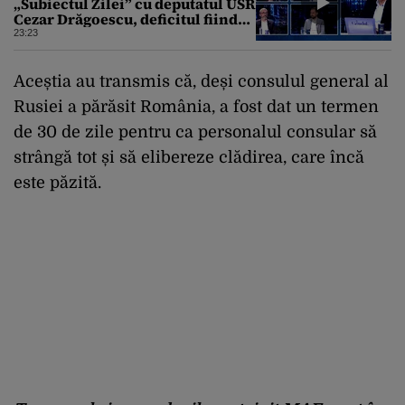
„Subiectul Zilei” cu deputatul USR
Cezar Drăgoescu, deficitul fiind
motivul scandalului
23:23
Aceștia au transmis că, deși consulul general al
Rusiei a părăsit România, a fost dat un termen
de 30 de zile pentru ca personalul consular să
strângă tot și să elibereze clădirea, care încă
este păzită.