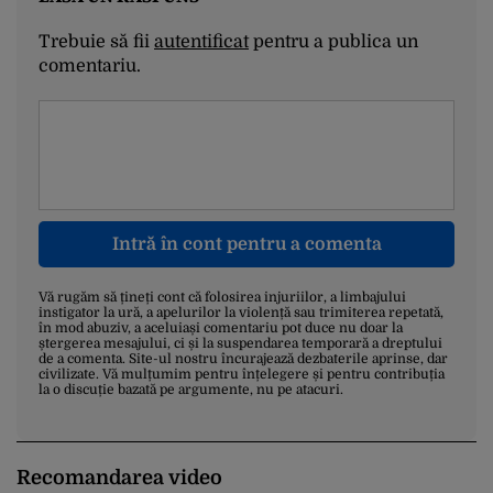
Trebuie să fii
autentificat
pentru a publica un
comentariu.
Intră în cont pentru a comenta
Vă rugăm să țineți cont că folosirea injuriilor, a limbajului
instigator la ură, a apelurilor la violență sau trimiterea repetată,
în mod abuziv, a aceluiași comentariu pot duce nu doar la
ștergerea mesajului, ci și la suspendarea temporară a dreptului
de a comenta. Site-ul nostru încurajează dezbaterile aprinse, dar
civilizate. Vă mulțumim pentru înțelegere și pentru contribuția
la o discuție bazată pe argumente, nu pe atacuri.
Recomandarea video