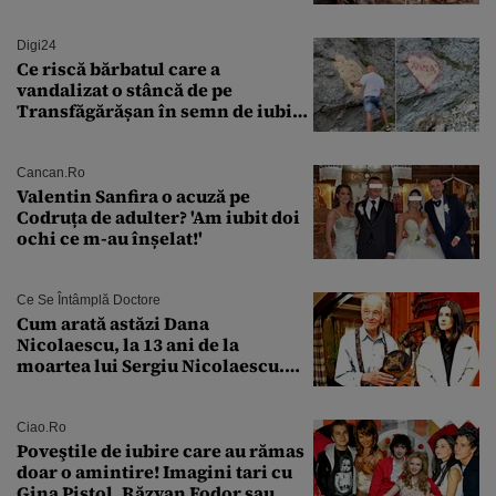
măcar nu mai discutam”
Digi24
Ce riscă bărbatul care a
vandalizat o stâncă de pe
Transfăgărășan în semn de iubire
față de „Anna”
Cancan.ro
Valentin Sanfira o acuză pe
Codruța de adulter? 'Am iubit doi
ochi ce m-au înșelat!'
Ce Se Întâmplă Doctore
Cum arată astăzi Dana
Nicolaescu, la 13 ani de la
moartea lui Sergiu Nicolaescu.
Transformarea care i-a surprins
pe toți
Ciao.ro
Poveştile de iubire care au rămas
doar o amintire! Imagini tari cu
Gina Pistol, Răzvan Fodor sau