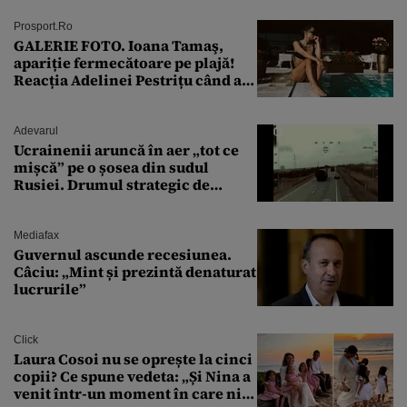
Prosport.ro
GALERIE FOTO. Ioana Tamaş,
apariție fermecătoare pe plajă!
Reacția Adelinei Pestrițu când a
văzut-o
Adevarul
Ucrainenii aruncă în aer „tot ce
mișcă” pe o șosea din sudul
Rusiei. Drumul strategic de
aprovizionare către Crimeea este
controlat complet
Mediafax
Guvernul ascunde recesiunea.
Câciu: „Mint și prezintă denaturat
lucrurile”
Click
Laura Cosoi nu se oprește la cinci
copii? Ce spune vedeta: „Și Nina a
venit într-un moment în care nici