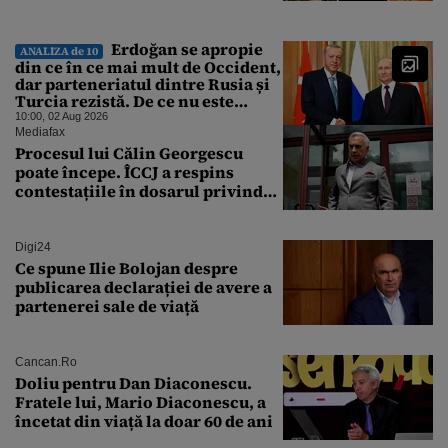
Erdoğan se apropie
ANALIZA de 10
din ce în ce mai mult de Occident,
dar parteneriatul dintre Rusia și
Turcia rezistă. De ce nu este
Moscova îngrijorată de
10:00, 02 Aug 2026
orientarea spre vest a Ankarei
Mediafax
Procesul lui Călin Georgescu
poate începe. ÎCCJ a respins
contestațiile în dosarul privind
lovitura de stat
Digi24
Ce spune Ilie Bolojan despre
publicarea declarației de avere a
partenerei sale de viață
Cancan.ro
Doliu pentru Dan Diaconescu.
Fratele lui, Mario Diaconescu, a
încetat din viață la doar 60 de ani