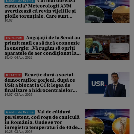
Cât mai durează
Gândul de Vreme
canicula? Meteorologii ANM
avertizează că revin vijeliile și
ploile torențiale. Care sunt
zonele vizate, începând chiar de
10:07
azi
Angajaţii de la Senat au
EXCLUSIV
primit mail ca să facă economie
la energie: „Vă rugăm să opriţi
aparatele de aer condiţionat la
sfârşitul programului”
15:40, 04 Aug 2026
Reacție dură a social-
REACȚIE
democraților gorjeni, după ce
USR a blocat la CCR legea de
finalizare a hidrocentralelor
abandonate. „Nu ne-ar surprinde
14:07, 03 Aug 2026
dacă Miruță și USR ar acuza PSD și
de faptul că asupra Europei s-a
abătut o cupolă de foc”
Val de căldură
Gândul de Vreme
persistent, cod roșu de caniculă
în România. Unde se vor
înregistra temperaturi de 40 de
grade, potrivit ANM
10:25, 03 Aug 2026