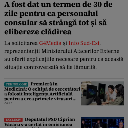
A fost dat un termen de 30 de
zile pentru ca personalul
consular să strângă tot și să
elibereze clădirea
La solicitarea
G4Media
și
Info Sud-Est
,
reprezentanții Ministerului Afacerilor Externe
au oferit explicațiile necesare pentru ca această
situație controversată să fie lămurită.
Premieră în
TEHNOLOGIE
Medicină: O echipă de cercetători
a folosit Inteligența Artificială
pentru a crea primele virusuri
sintetice la tratarea de E.coli
23:47
Deputatul PSD Ciprian
EXCLUSIV
Văcaru s-a certat în emisiunea