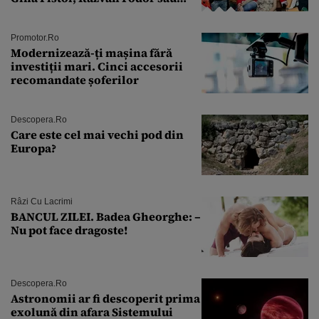
Andra Măruţă şi foştii parteneri
Promotor.ro
Modernizează-ți mașina fără
investiții mari. Cinci accesorii
recomandate șoferilor
Descopera.ro
Care este cel mai vechi pod din
Europa?
Râzi Cu Lacrimi
BANCUL ZILEI. Badea Gheorghe: –
Nu pot face dragoste!
Descopera.ro
Astronomii ar fi descoperit prima
exolună din afara Sistemului