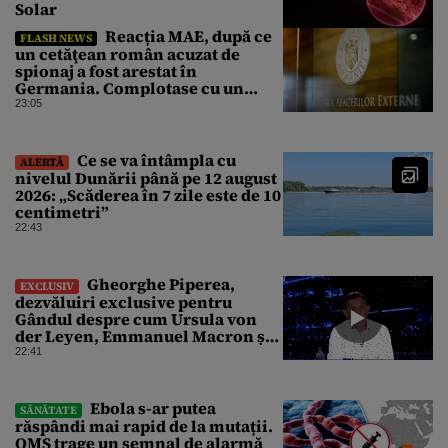
Solar
Reacția MAE, după ce
FLASH NEWS
un cetăţean român acuzat de
spionaj a fost arestat în
Germania. Complotase cu un
ucrainean ca să asasineze un
23:05
producător de drone
Ce se va întâmpla cu
ALERTĂ
nivelul Dunării până pe 12 august
2026: „Scăderea în 7 zile este de 10
centimetri”
22:43
Gheorghe Piperea,
EXCLUSIV
dezvăluiri exclusive pentru
Gândul despre cum Ursula von
der Leyen, Emmanuel Macron și
Zelenski plănuiesc pe Signal să îl
22:41
pună „la respect” pe Trump
Ebola s-ar putea
SĂNĂTATE
răspândi mai rapid de la mutații.
OMS trage un semnal de alarmă