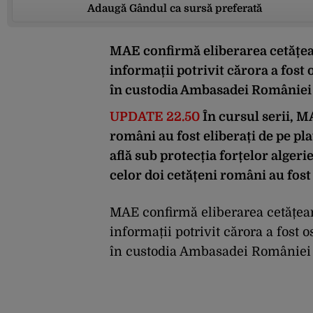
Adaugă Gândul ca sursă preferată
MAE confirmă eliberarea cetățean
informații potrivit cărora a fost 
în custodia Ambasadei României l
UPDATE 22.50
În cursul serii, M
români au fost eliberați de pe pl
află sub protecția forțelor algeri
celor doi cetățeni români au fos
MAE confirmă eliberarea cetățean
informații potrivit cărora a fost o
în custodia Ambasadei României la