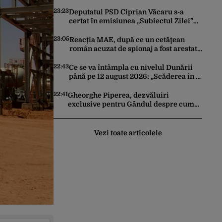
Artificială pentru a crea primele
virusuri sintetice la tratarea de E.coli
23:23
Deputatul PSD Ciprian Văcaru s-a
certat în emisiunea „Subiectul Zilei”
cu deputatul USR Cezar Drăgoescu,
deficitul fiind motivul scandalului
23:05
Reacția MAE, după ce un cetăţean
român acuzat de spionaj a fost arestat
în Germania. Complotase cu un
ucrainean ca să asasineze un
22:43
Ce se va întâmpla cu nivelul Dunării
producător de drone
până pe 12 august 2026: „Scăderea în 7
zile este de 10 centimetri”
22:41
Gheorghe Piperea, dezvăluiri
exclusive pentru Gândul despre cum
Ursula von der Leyen, Emmanuel
Macron și Zelenski plănuiesc pe Signal
să îl pună „la respect” pe Trump
Vezi toate articolele