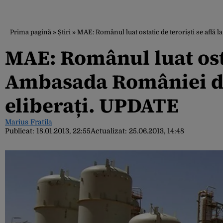
Prima pagină
»
Știri
»
MAE: Românul luat ostatic de teroriști se află
MAE: Românul luat ostat
Ambasada României di
eliberați. UPDATE
Marius Fratila
Publicat:
18.01.2013, 22:55
Actualizat:
25.06.2013, 14:48