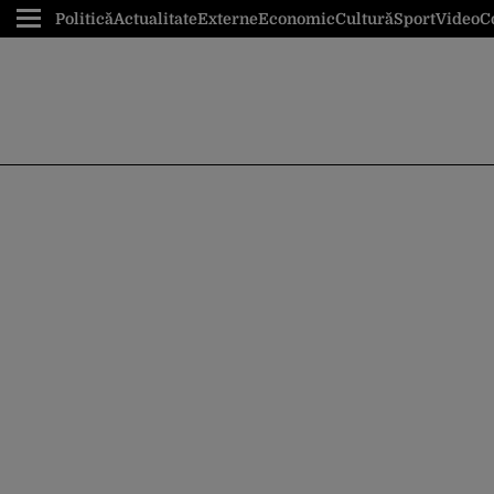
Politică
Actualitate
Externe
Economic
Cultură
Sport
Video
C