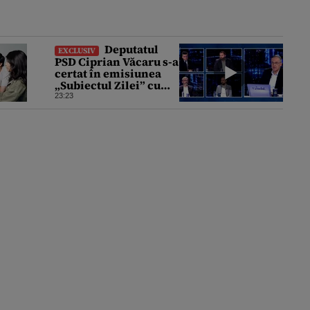
Deputatul
EXCLUSIV
PSD Ciprian Văcaru s-a
certat în emisiunea
„Subiectul Zilei” cu
deputatul USR Cezar
23:23
Drăgoescu, deficitul
fiind motivul
scandalului