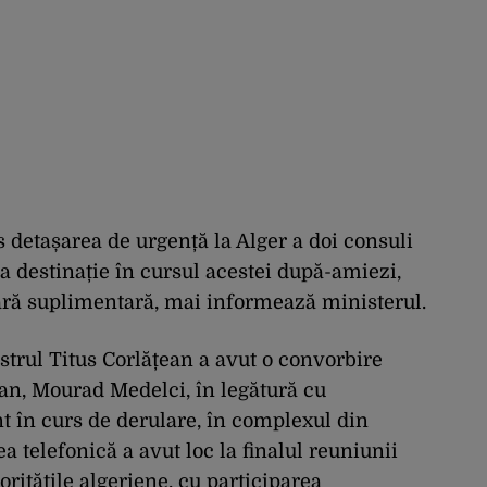
s detașarea de urgență la Alger a doi consuli
a destinație în cursul acestei după-amiezi,
ară suplimentară, mai informează ministerul.
istrul Titus Corlățean a avut o convorbire
ian, Mourad Medelci, în legătură cu
 în curs de derulare, în complexul din
 telefonică a avut loc la finalul reuniunii
oritățile algeriene, cu participarea