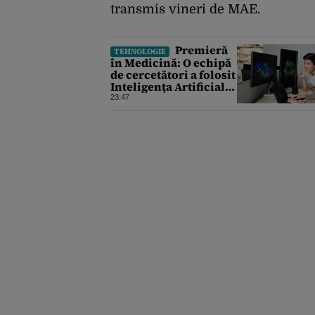
transmis vineri de MAE.
Premieră
TEHNOLOGIE
în Medicină: O echipă
de cercetători a folosit
Inteligența Artificială
pentru a crea primele
23:47
virusuri sintetice la
tratarea de E.coli