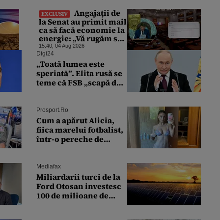
Angajaţii de
EXCLUSIV
la Senat au primit mail
ca să facă economie la
energie: „Vă rugăm să
opriţi aparatele de aer
15:40, 04 Aug 2026
condiţionat la
Digi24
sfârşitul programului”
„Toată lumea este
speriată”. Elita rusă se
teme că FSB „scapă de
sub control”, după ce
Putin a extins puterea
serviciului
Prosport.ro
Cum a apărut Alicia,
fiica marelui fotbalist,
într-o pereche de
bikini. Internetul a
explodat: „Zeiță
superbă!”
Mediafax
Miliardarii turci de la
Ford Otosan investesc
100 de milioane de
euro în România.
Banca Transilvania le