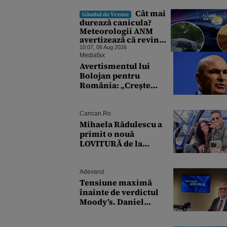
putea forța Kremlinul
să apeleze la ultimele
Cât mai
Gândul de Vreme
resurse ale Băncii
durează canicula?
Centrale
Meteorologii ANM
avertizează că revin
vijeliile și ploile
10:07, 06 Aug 2026
torențiale. Care sunt
Mediafax
zonele vizate,
Avertismentul lui
începând chiar de azi
Bolojan pentru
România: „Crește
riscul recăderii în
populism și risipă”
Cancan.ro
Mihaela Rădulescu a
primit o nouă
LOVITURĂ de la
părinții lui Felix
Baumgartner: 'Am fost
ȘTEARSĂ complet din
Adevarul
Tensiune maximă
înainte de verdictul
Moody’s. Daniel
Dăianu explică de ce
decizia este crucială