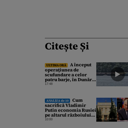
Citește Și
A început
ULTIMA ORĂ
operaţiunea de
scufundare a celor
patru barje, în Dunăre,
pentru creşterea
17:48
debitului apei
Cum
ANALIZA de 10
sacrifică Vladimir
Putin economia Rusiei
pe altarul războiului.
Atlantic Council: O
10:00
criză profundă ar