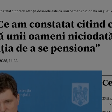
statat citind cu atenție dosarele este că unii oameni niciodată nu și-au
Ce am constatat citind 
că unii oameni niciodată
ția de a se pensiona”
2025, 14:22
Ce
23:12
L
c
p