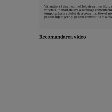
Vă rugăm să țineți cont că folosirea injuriilor, 
repetată, în mod abuziv, a aceluiași comentariu
temporară a dreptului de a comenta. Site-ul no
pentru înțelegere și pentru contribuția la o di
Recomandarea video