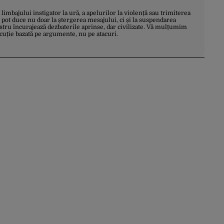
a limbajului instigator la ură, a apelurilor la violență sau trimiterea
 pot duce nu doar la ștergerea mesajului, ci și la suspendarea
stru încurajează dezbaterile aprinse, dar civilizate. Vă mulțumim
scuție bazată pe argumente, nu pe atacuri.