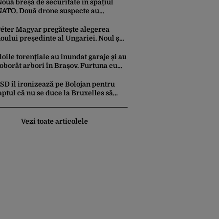
nde provine soiul
ouă breșă de securitate în spațiul
NATO. Două drone suspecte au
survolat o bază militară din Germania
éter Magyar pregătește alegerea
oului președinte al Ungariei. Noul șef
l statului va fi votat marți de
Parlament
loile torențiale au inundat garaje și au
oborât arbori în Brașov. Furtuna cu
rindină a făcut prăpăd și în Bihor
SD îl ironizează pe Bolojan pentru
aptul că nu se duce la Bruxelles să
egocieze deschiderea
ermocentralelor: „Pentru că a dat
fară translatorii”
Vezi toate articolele