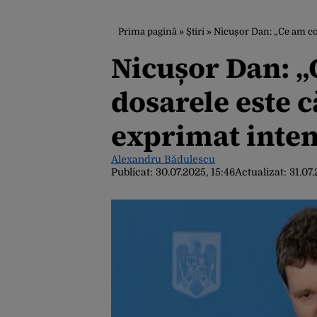
Prima pagină
»
Știri
»
Nicușor Dan: „Ce am con
Nicușor Dan: „
dosarele este 
exprimat inten
Alexandru Bădulescu
Publicat:
30.07.2025, 15:46
Actualizat:
31.07.