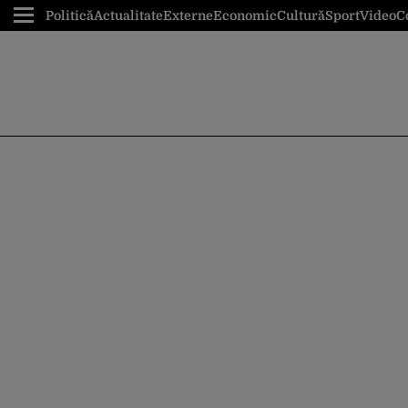
Politică
Actualitate
Externe
Economic
Cultură
Sport
Video
C