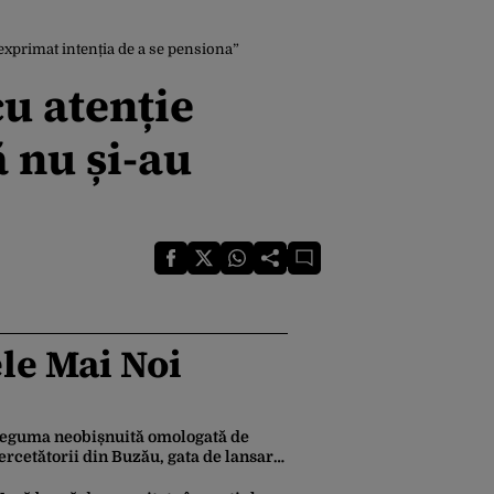
 exprimat intenția de a se pensiona”
cu atenție
 nu și-au
le Mai Noi
eguma neobișnuită omologată de
ercetătorii din Buzău, gata de lansare
e piață. Cum poate fi consumată și de