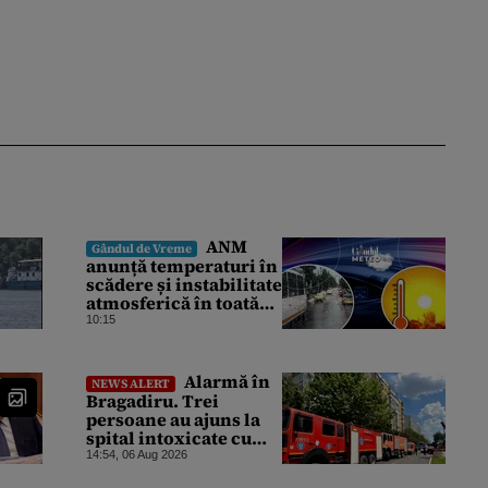
ANM
Gândul de Vreme
anunță temperaturi în
scădere și instabilitate
atmosferică în toată
țara. Cum va fi vremea
10:15
în București și când
vin vijeliile
Alarmă în
NEWS ALERT
Bragadiru. Trei
persoane au ajuns la
spital intoxicate cu
gaze
14:54, 06 Aug 2026