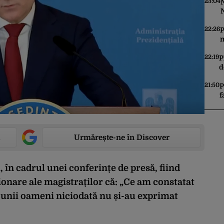
u
23:04
N
22:26
P
n
a
22:19
P
d
g
21:50
P
f
n
t
a
Urmărește-ne în Discover
 în cadrul unei conferințe de presă, fiind
ionare ale magistraților că: „Ce am constatat
ă unii oameni niciodată nu și-au exprimat