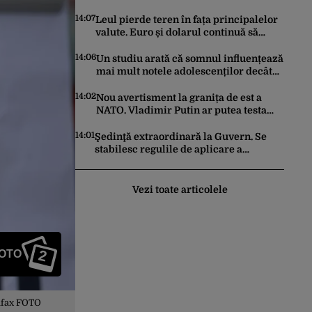
o intrare rapidă este imposibilă
14:07
Leul pierde teren în fața principalelor
valute. Euro și dolarul continuă să
crească. Cursul de referință anunțat
pentru vineri de BNR
14:06
Un studiu arată că somnul influențează
mai mult notele adolescenților decât
timpul petrecut în fața ecranelor
14:02
Nou avertisment la granița de est a
NATO. Vladimir Putin ar putea testa
unitatea Alianței chiar din toamna
aceasta
14:01
Şedinţă extraordinară la Guvern. Se
stabilesc regulile de aplicare a
măsurilor de reducere a consumului
de energie
Vezi toate articolele
2
FOTO
iafax FOTO