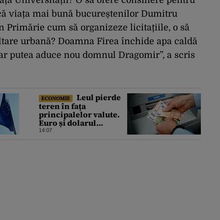
ața Universității? O să ofere consiliere pentru
că viața mai bună bucureștenilor Dumitru
n Primărie cum să organizeze licitațiile, o să
ltare urbană? Doamna Firea închide apa caldă
ar putea aduce nou domnul Dragomir”, a scris
Leul pierde
ECONOMIE
teren în fața
principalelor valute.
Euro și dolarul
continuă să crească.
14:07
Cursul de referință
anunțat pentru vineri
de BNR