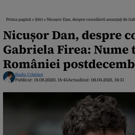
Prima pagină
»
Știri
»
Nicușor Dan, despre consilierii anunțați de Gab
Nicușor Dan, despre co
Gabriela Firea: Nume tr
României postdecemb
Radu Cristian
Publicat:
18.08.2020, 18:45
Actualizat:
06.04.2021, 16:51