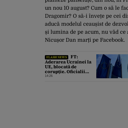
planteze panseluțe, din nou, în Pi
un nou 10 august? Cum o să le fa
Dragomir? O să-i învețe pe cei di
aducă modelul ceaușist de dezvo
și lumina de pe acum, nu văd ce 
Nicușor Dan marți pe Facebook.
FT:
FLASH NEWS
Aderarea Ucrainei la
UE, blocată de
corupție. Oficialii
europeni spun că o
14:26
intrare rapidă este
imposibilă