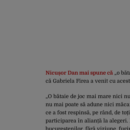
Nicușor Dan mai spune că
„o băt
că Gabriela Firea a venit cu aces
„O bătaie de joc mai mare nici nu
nu mai poate să adune nici măcar 
ce a fost respinsă, pe rând, de toț
participarea în alianță la alegeri. 
bucureștenilor, fără viziune, fugi