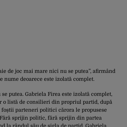
aie de joc mai mare nici nu se putea”, afirmând
te nume deoarece este izolată complet.
 se putea. Gabriela Firea este izolată complet,
o listă de consilieri din propriul partid, după
i foștii parteneri politici cărora le propusese
Fără sprijin politic, fără sprijin din partea
nd la rândul său de sigla de partid, Gabriela