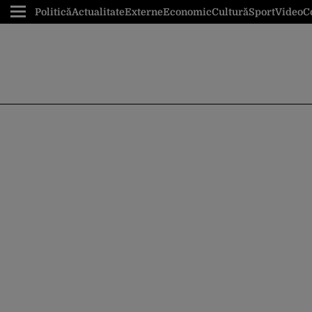
Politică
Actualitate
Externe
Economic
Cultură
Sport
Video
C