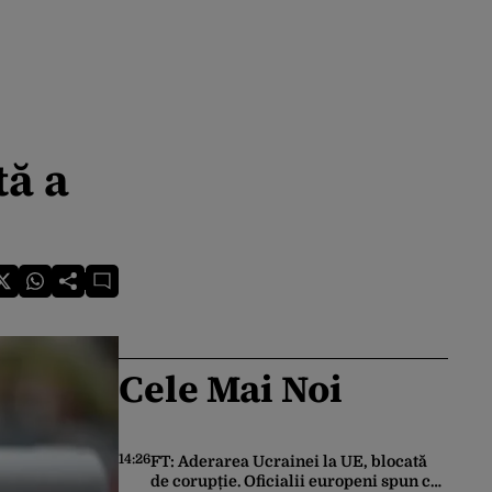
tă a
Cele Mai Noi
14:26
FT: Aderarea Ucrainei la UE, blocată
de corupție. Oficialii europeni spun că