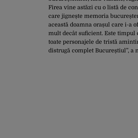
Firea vine astăzi cu o listă de co
care jignește memoria bucureșteni
această doamna orașul care i-a of
mult decât suficient. Este timpul
toate personajele de tristă amint
distrugă complet Bucureștiul”, a 