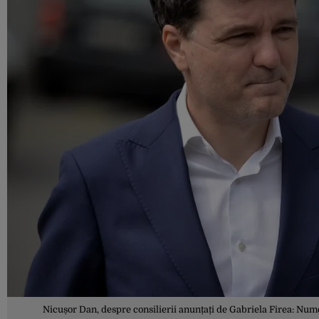
Nicușor Dan, despre consilierii anunțați de Gabriela Firea: Num