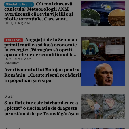
Cât mai durează
Gândul de Vreme
canicula? Meteorologii ANM
avertizează că revin vijeliile și
ploile torențiale. Care sunt
zonele vizate, începând chiar de
10:07, 06 Aug 2026
azi
Angajaţii de la Senat au
EXCLUSIV
primit mail ca să facă economie
la energie: „Vă rugăm să opriţi
aparatele de aer condiţionat la
sfârşitul programului”
15:40, 04 Aug 2026
Mediafax
Avertismentul lui Bolojan pentru
România: „Crește riscul recăderii
în populism și risipă”
Digi24
S-a aflat cine este bărbatul care a
„pictat” o declarație de dragoste
pe o stâncă de pe Transfăgărășan