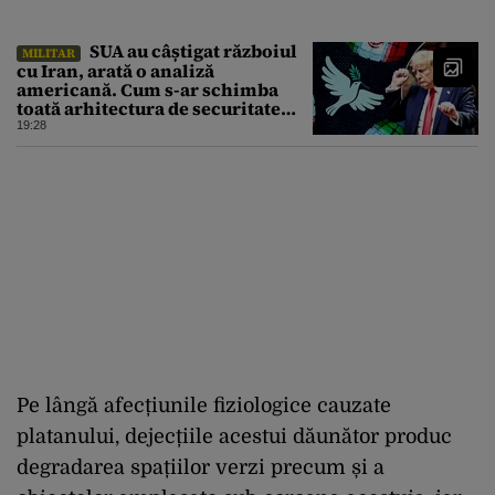
SUA au câștigat războiul
MILITAR
cu Iran, arată o analiză
americană. Cum s-ar schimba
toată arhitectura de securitate
din Orientul Mijlociu
19:28
Pe lângă afecțiunile fiziologice cauzate
platanului, dejecțiile acestui dăunător produc
degradarea spațiilor verzi precum și a