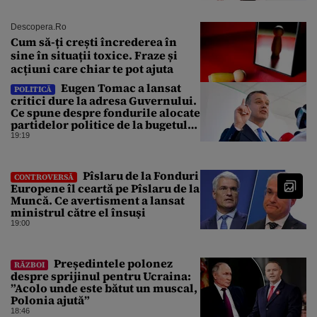
Descopera.ro
Cum să-ți crești încrederea în
sine în situații toxice. Fraze și
acțiuni care chiar te pot ajuta
Eugen Tomac a lansat
POLITICĂ
critici dure la adresa Guvernului.
Ce spune despre fondurile alocate
partidelor politice de la bugetul
de stat
19:19
Pîslaru de la Fonduri
CONTROVERSĂ
Europene îl ceartă pe Pîslaru de la
Muncă. Ce avertisment a lansat
ministrul către el însuși
19:00
Președintele polonez
RĂZBOI
despre sprijinul pentru Ucraina:
”Acolo unde este bătut un muscal,
Polonia ajută”
18:46