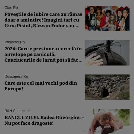
rutină
Ciao.ro
Poveştile de iubire care au rămas
doar o amintire! Imagini tari cu
Gina Pistol, Răzvan Fodor sau
Andra Măruţă şi foştii parteneri
Promotor.ro
2026: Care e presiunea corectă în
anvelope pe caniculă.
Cauciucurile de iarnă pot să facă
explozie la peste 40°C?
Descopera.ro
Care este cel mai vechi pod din
Europa?
Râzi Cu Lacrimi
BANCUL ZILEI. Badea Gheorghe: –
Nu pot face dragoste!