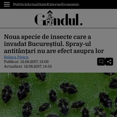
Politică
Actualitate
Externe
Economic
Noua specie de insecte care a
invadat Bucureștiul. Spray-ul
antitânțari nu are efect asupra lor
Raluca Pancu
Publicat:
12.08.2017, 13:03
Actualizat:
12.08.2017, 14:55