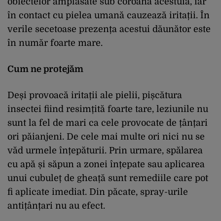
obiectelor amplasate sub coroana acestuia, iar
în contact cu pielea umană cauzează iritații. În
verile secetoase prezența acestui dăunător este
în număr foarte mare.
Cum ne protejăm
Deși provoacă iritații ale pielii, pișcătura
insectei fiind resimțită foarte tare, leziunile nu
sunt la fel de mari ca cele provocate de țânțari
ori păianjeni. De cele mai multe ori nici nu se
văd urmele înțepăturii. Prin urmare, spălarea
cu apă și săpun a zonei înțepate sau aplicarea
unui cubuleț de gheață sunt remediile care pot
fi aplicate imediat. Din păcate, spray-urile
antițânțari nu au efect.