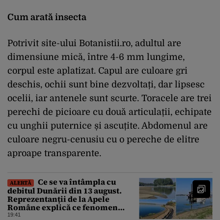
Cum arată insecta
Potrivit site-ului Botanistii.ro, adultul are
dimensiune mică, între 4-6 mm lungime,
corpul este aplatizat. Capul are culoare gri
deschis, ochii sunt bine dezvoltați, dar lipsesc
ocelii, iar antenele sunt scurte. Toracele are trei
perechi de picioare cu două articulații, echipate
cu unghii puternice și ascuțite. Abdomenul are
culoare negru-cenusiu cu o pereche de elitre
aproape transparente.
Ce se va întâmpla cu
ALERTĂ
debitul Dunării din 13 august.
Reprezentanții de la Apele
Române explică ce fenomen
urmează
19:41