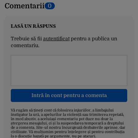
Comentarii
0
LASĂ UN RĂSPUNS
Trebuie să fii
autentificat
pentru a publica un
comentariu.
Intră în cont pentru a comenta
Vă rugăm să țineți cont că folosirea injuriilor, a limbajului
instigator la ură, a apelurilor la violență sau trimiterea repetată,
în mod abuziv, a aceluiași comentariu pot duce nu doar la
ștergerea mesajului, ci și la suspendarea temporară a dreptului
de a comenta. Site-ul nostru încurajează dezbaterile aprinse, dar
civilizate. Vă mulțumim pentru înțelegere și pentru contribuția
la o discuție bazată pe argumente, nu pe atacuri.