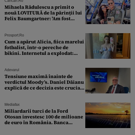
Cancan.ro
Mihaela Rădulescu a primit o
nouă LOVITURĂ de la părinții lui
Felix Baumgartner: 'Am fost
ȘTEARSĂ complet din
Prosport.ro
Cum a apărut Alicia, fiica marelui
fotbalist, într-o pereche de
bikini. Internetul a explodat:
„Zeiță superbă!”
Adevarul
Tensiune maximă înainte de
verdictul Moody’s. Daniel Dăianu
explică de ce decizia este crucială
pentru economia României
Mediafax
Miliardarii turci de la Ford
Otosan investesc 100 de milioane
de euro în România. Banca
Transilvania le acordă o
finanțare uriașă