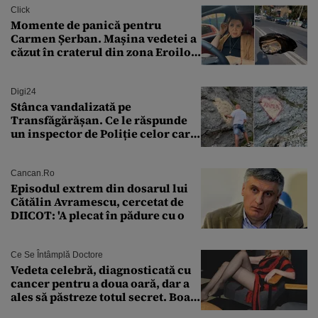
Click
Momente de panică pentru
Carmen Șerban. Mașina vedetei a
căzut în craterul din zona Eroilor:
„M-am speriat foarte tare”
Digi24
Stânca vandalizată pe
Transfăgărășan. Ce le răspunde
un inspector de Poliție celor care
întreabă: „Dar ce a făcut?”
Cancan.ro
Episodul extrem din dosarul lui
Cătălin Avramescu, cercetat de
DIICOT: 'A plecat în pădure cu o
Ce Se Întâmplă Doctore
Vedeta celebră, diagnosticată cu
cancer pentru a doua oară, dar a
ales să păstreze totul secret. Boala
a fost descoperită la un control de