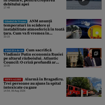
debitului apei
17:48
ANM anunță
Gândul de Vreme
temperaturi în scădere și
instabilitate atmosferică în toată
țara. Cum va fi vremea în
București și când vin vijeliile
10:15
Cum sacrifică
ANALIZA de 10
Vladimir Putin economia Rusiei
pe altarul războiului. Atlantic
Council: O criză profundă ar
putea forța Kremlinul să apeleze
10:00
la ultimele resurse ale Băncii
Centrale
Alarmă în Bragadiru.
NEWS ALERT
Trei persoane au ajuns la spital
intoxicate cu gaze
14:54, 06 Aug 2026