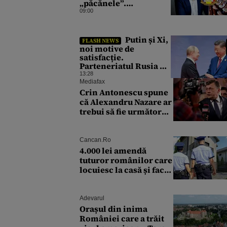
„păcănele”.
Președintele Oficiului
09:00
Național pentru Jocuri
de Noroc propune o
ordonanță de urgență
Putin și Xi,
FLASH NEWS
istorică și explică
noi motive de
procedura de
satisfacție.
autoexcludere unică
Parteneriatul Rusia –
China funcționează la
13:28
turație maximă,
Mediafax
schimburile
Crin Antonescu spune
comerciale ating
că Alexandru Nazare ar
niveluri record
trebui să fie următorul
premier: „E singura
soluție”
Cancan.ro
4.000 lei amendă
tuturor românilor care
locuiesc la casă și fac
acest lucru în curte,
crezând că nu îi vede
nimeni
Adevarul
Orașul din inima
României care a trăit