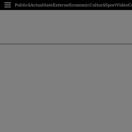
Politică
Actualitate
Externe
Economic
Cultură
Sport
Video
C