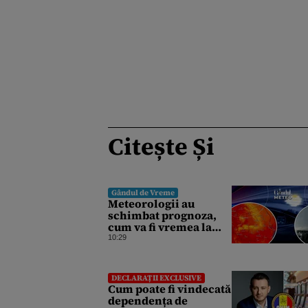
Citește Și
Gândul de Vreme
Meteorologii au
schimbat prognoza,
cum va fi vremea la
început de săptămână.
10:29
ANM, informații de
ultimă oră pentru
Gândul
DECLARAȚII EXCLUSIVE
Cum poate fi vindecată
dependența de