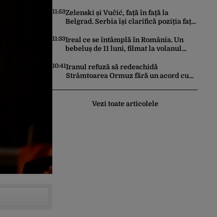
Rusiei
11:53
Zelenski și Vučić, față în față la
Belgrad. Serbia își clarifică poziția față
de războiul din Ucraina
11:33
Ireal ce se întâmplă în România. Un
bebeluș de 11 luni, filmat la volanul
unei mașini
10:41
Iranul refuză să redeschidă
Strâmtoarea Ormuz fără un acord cu
SUA. Ce condiții pune Teheranul
Vezi toate articolele