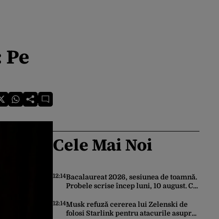
 Pe
Cele Mai Noi
12:14
Bacalaureat 2026, sesiunea de toamnă.
Probele scrise încep luni, 10 august. Ce
trebuie să știe toți candidații
12:14
Musk refuză cererea lui Zelenski de
folosi Starlink pentru atacurile asupra