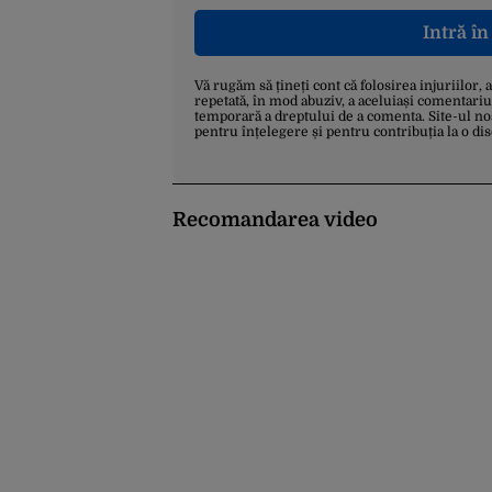
Intră î
Vă rugăm să țineți cont că folosirea injuriilor, 
repetată, în mod abuziv, a aceluiași comentariu
temporară a dreptului de a comenta. Site-ul no
pentru înțelegere și pentru contribuția la o di
Recomandarea video