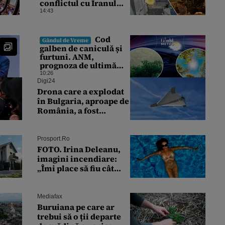
conflictul cu Iranul
epuizează stocurile de
14:43
rachete Patriot,
THAAD și Tomahawk?
Cod
Gândul de Vreme
galben de caniculă și
furtuni. ANM,
prognoza de ultimă
oră pentru București
10:26
și restul țării
Digi24
Drona care a explodat
în Bulgaria, aproape de
România, a fost
identificată. Ce arată
analiza preliminară a
epavei
Prosport.ro
FOTO. Irina Deleanu,
imagini incendiare:
„Îmi place să fiu cât
mai naturală”
Mediafax
Buruiana pe care ar
trebui să o ții departe