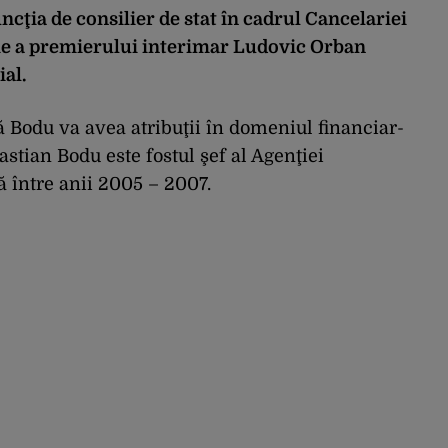
ncţia de consilier de stat în cadrul Cancelariei
zie a premierului interimar Ludovic Orban
ial.
că Bodu va avea atribuţii în domeniul financiar-
astian Bodu este fostul şef al Agenţiei
 între anii 2005 – 2007.