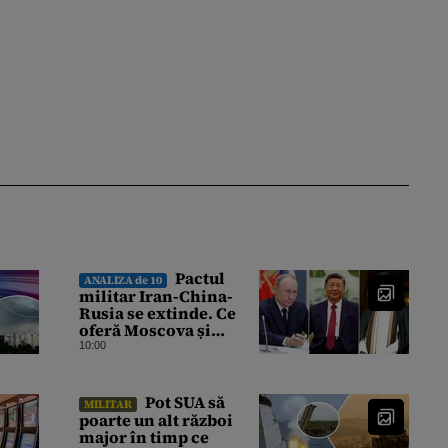
Pactul
ANALIZA de 10
militar Iran-China-
Rusia se extinde. Ce
oferă Moscova și
Beijingul și care ar
10:00
putea fi marea miză a
„jocului”
Pot SUA să
MILITAR
poarte un alt război
major în timp ce