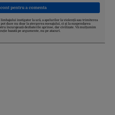
n cont pentru a comenta
a limbajului instigator la ură, a apelurilor la violență sau trimiterea
 pot duce nu doar la ștergerea mesajului, ci și la suspendarea
stru încurajează dezbaterile aprinse, dar civilizate. Vă mulțumim
scuție bazată pe argumente, nu pe atacuri.