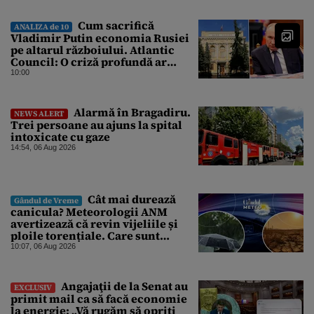
Cum sacrifică
ANALIZA de 10
Vladimir Putin economia Rusiei
pe altarul războiului. Atlantic
Council: O criză profundă ar
putea forța Kremlinul să apeleze
10:00
la ultimele resurse ale Băncii
Centrale
Alarmă în Bragadiru.
NEWS ALERT
Trei persoane au ajuns la spital
intoxicate cu gaze
14:54, 06 Aug 2026
Cât mai durează
Gândul de Vreme
canicula? Meteorologii ANM
avertizează că revin vijeliile și
ploile torențiale. Care sunt
zonele vizate, începând chiar de
10:07, 06 Aug 2026
azi
Angajaţii de la Senat au
EXCLUSIV
primit mail ca să facă economie
la energie: „Vă rugăm să opriţi