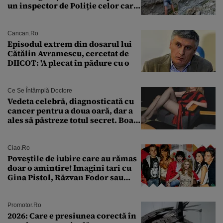
un inspector de Poliție celor care
întreabă: „Dar ce a făcut?”
Cancan.ro
Episodul extrem din dosarul lui
Cătălin Avramescu, cercetat de
DIICOT: 'A plecat în pădure cu o
Ce Se Întâmplă Doctore
Vedeta celebră, diagnosticată cu
cancer pentru a doua oară, dar a
ales să păstreze totul secret. Boala
a fost descoperită la un control de
rutină
Ciao.ro
Poveştile de iubire care au rămas
doar o amintire! Imagini tari cu
Gina Pistol, Răzvan Fodor sau
Andra Măruţă şi foştii parteneri
Promotor.ro
2026: Care e presiunea corectă în