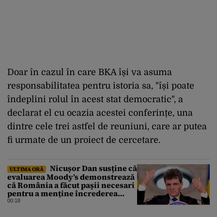
Doar în cazul în care BKA își va asuma
responsabilitatea pentru istoria sa, "își poate
îndeplini rolul în acest stat democratic", a
declarat el cu ocazia acestei conferințe, una
dintre cele trei astfel de reuniuni, care ar putea
fi urmate de un proiect de cercetare.
Nicușor Dan susține că
ULTIMA ORĂ
evaluarea Moody’s demonstrează
că România a făcut pașii necesari
pentru a menține încrederea
investitorilor: „Totuși,
00:18
perspectiva rămâne rezervată”