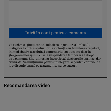
Intră în cont pentru a comenta
Vă rugăm să țineți cont că folosirea injuriilor, a limbajului
instigator la ură, a apelurilor la violență sau trimiterea repetată,
în mod abuziv, a aceluiași comentariu pot duce nu doar la
ștergerea mesajului, ci și la suspendarea temporară a dreptului
de a comenta. Site-ul nostru încurajează dezbaterile aprinse, dar
civilizate. Vă mulțumim pentru înțelegere și pentru contribuția
la o discuție bazată pe argumente, nu pe atacuri.
Recomandarea video