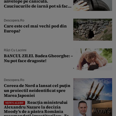
anvelope pe caniculă.
Cauciucurile de iarnă pot să facă
explozie la peste 40°C?
Descopera.ro
Care este cel mai vechi pod din
Europa?
Râzi Cu Lacrimi
BANCUL ZILEI. Badea Gheorghe: –
Nu pot face dragoste!
Descopera.ro
Coreea de Nord a lansat cel puțin
un proiectil neidentificat spre
Marea Japoniei
Reacția ministrului
NEWS ALERT
Alexandru Nazare la decizia
Moody’s de a păstra România
recomandată investitorilor: „Este