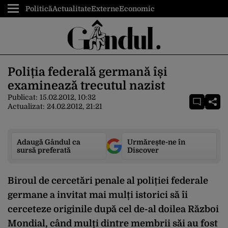
Politică
Actualitate
Externe
Economic
Poliția federală germană își
examinează trecutul nazist
Publicat:
15.02.2012, 10:32
Actualizat:
24.02.2012, 21:21
Adaugă Gândul ca
Urmărește-ne în
sursă preferată
Discover
Biroul de cercetări penale al poliției federale
germane a invitat mai mulți istorici să îi
cerceteze originile după cel de-al doilea Război
Mondial, când mulți dintre membrii săi au fost