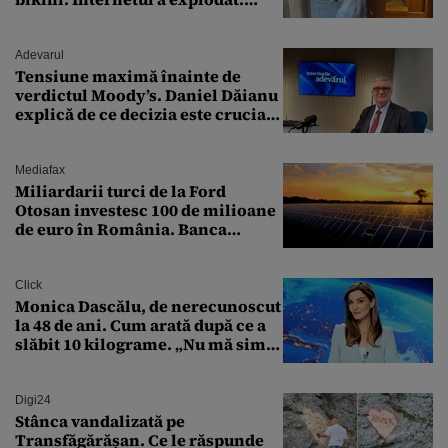
„Zeiță superbă!”
Adevarul
Tensiune maximă înainte de
verdictul Moody’s. Daniel Dăianu
explică de ce decizia este crucială
pentru economia României
Mediafax
Miliardarii turci de la Ford
Otosan investesc 100 de milioane
de euro în România. Banca
Transilvania le acordă o
finanțare uriașă
Click
Monica Dascălu, de nerecunoscut
la 48 de ani. Cum arată după ce a
slăbit 10 kilograme. „Nu mă simt
bine în această perioadă”
Digi24
Stânca vandalizată pe
Transfăgărășan. Ce le răspunde