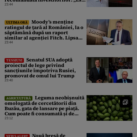
un răgaz, dar în niciun caz un
23:44
motiv de relaxare”
Moody’s menține
ULTIMA ORĂ
ratingul de țară al României, la o
săptămână după un raport
similar al agenției Fitch. Lipsa
unui guvern cu puteri depline,
23:44
principala vulnerabilitate din
raport
Senatul SUA adoptă
TENSIUNI
proiectul de lege privind
sancțiunile împotriva Rusiei,
promovat de omul lui Trump
23:40
Leguma neobișnuită
AGRICULTURĂ
omologată de cercetătorii din
Buzău, gata de lansare pe piață.
Cum poate fi consumată și de
unde provine soiul
23:12
Nouă breșă de
NEWS ALERT