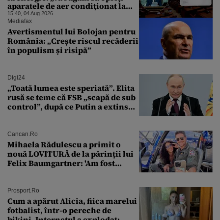
aparatele de aer condiţionat la
sfârşitul programului”
15:40, 04 Aug 2026
Mediafax
Avertismentul lui Bolojan pentru
România: „Crește riscul recăderii
în populism și risipă”
Digi24
„Toată lumea este speriată”. Elita
rusă se teme că FSB „scapă de sub
control”, după ce Putin a extins
puterea serviciului
Cancan.ro
Mihaela Rădulescu a primit o
nouă LOVITURĂ de la părinții lui
Felix Baumgartner: 'Am fost
ȘTEARSĂ complet din
Prosport.ro
Cum a apărut Alicia, fiica marelui
fotbalist, într-o pereche de
bikini. Internetul a explodat: