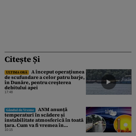
Citește Și
A început operaţiunea
ULTIMA ORĂ
de scufundare a celor patru barje,
în Dunăre, pentru creşterea
debitului apei
17:48
ANM anunță
Gândul de Vreme
temperaturi în scădere și
instabilitate atmosferică în toată
țara. Cum va fi vremea în
București și când vin vijeliile
10:15