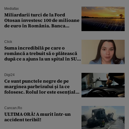
Mediafax
Miliardarii turci de la Ford
Otosan investesc 100 de milioane
de euro în România. Banca
Transilvania le acordă o
finanțare uriașă
Click
Suma incredibilă pe care o
româncă a trebuit să o plătească
după ce a ajuns la un spital în SUA:
„Asta este America”
Digi24
Ce sunt punctele negre de pe
marginea parbrizului și la ce
folosesc. Rolul lor este esențial
pentru siguranța mașinii
Cancan.ro
ULTIMA ORĂ! A murit într-un
accident teribil!