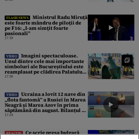
Ministrul Radu Miruţă
FLASH NEWS
este foarte mândru de piloţii de
pe F16: „I-am simţit foarte
pasionali”
17:39
Imagini spectaculoase.
VIDEO
Unul dintre cele mai importante
simboluri ale Bucureștiului este
reamplasat pe clădirea Palatului
Universității
17:36
Ucraina a lovit 12 nave din
VIDEO
„flota fantomă” a Rusiei în Marea
Neagră și Marea Azov în prima
săptămână din august. Bilanțul a
ajuns la 218
17:24
Ce scrie presa bulgară
REACȚIE
despre drona explodată la granița