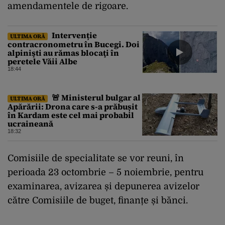
amendamentele de rigoare.
Intervenție
ULTIMA ORĂ
contracronometru în Bucegi. Doi
alpinişti au rămas blocaţi în
peretele Văii Albe
18:44
🚨 Ministerul bulgar al
ULTIMA ORĂ
Apărării: Drona care s-a prăbușit
în Kardam este cel mai probabil
ucraineană
18:32
Comisiile de specialitate se vor reuni, în
perioada 23 octombrie – 5 noiembrie, pentru
examinarea, avizarea și depunerea avizelor
către Comisiile de buget, finanțe și bănci.