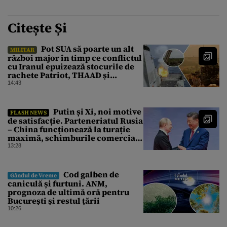
Citește Și
Pot SUA să poarte un alt
MILITAR
război major în timp ce conflictul
cu Iranul epuizează stocurile de
rachete Patriot, THAAD și
Tomahawk?
14:43
Putin și Xi, noi motive
FLASH NEWS
de satisfacție. Parteneriatul Rusia
– China funcționează la turație
maximă, schimburile comerciale
ating niveluri record
13:28
Cod galben de
Gândul de Vreme
caniculă și furtuni. ANM,
prognoza de ultimă oră pentru
București și restul țării
10:26