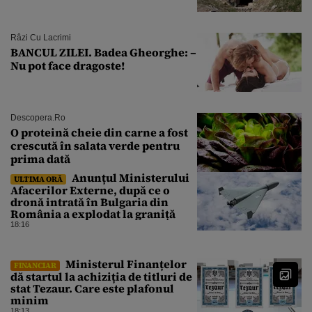
Râzi Cu Lacrimi
BANCUL ZILEI. Badea Gheorghe: –
Nu pot face dragoste!
Descopera.ro
O proteină cheie din carne a fost
crescută în salata verde pentru
prima dată
Anunțul Ministerului
ULTIMA ORĂ
Afacerilor Externe, după ce o
dronă intrată în Bulgaria din
România a explodat la graniță
18:16
Ministerul Finanțelor
FINANCIAR
dă startul la achiziția de titluri de
stat Tezaur. Care este plafonul
minim
18:13