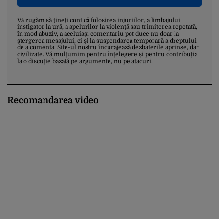
Vă rugăm să țineți cont că folosirea injuriilor, a limbajului
instigator la ură, a apelurilor la violență sau trimiterea repetată,
în mod abuziv, a aceluiași comentariu pot duce nu doar la
ștergerea mesajului, ci și la suspendarea temporară a dreptului
de a comenta. Site-ul nostru încurajează dezbaterile aprinse, dar
civilizate. Vă mulțumim pentru înțelegere și pentru contribuția
la o discuție bazată pe argumente, nu pe atacuri.
Recomandarea video