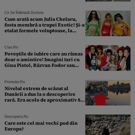
Ce Se Întâmplă Doctore
Cum arată acum Julia Chelaru,
fosta membră a trupei Exotic! Și-a
etalat formele voluptoase, la
aproape 50 de ani
Ciao.ro
Poveştile de iubire care au rămas
doar o amintire! Imagini tari cu
Gina Pistol, Răzvan Fodor sau
Andra Măruţă şi foştii parteneri
Promotor.ro
Nivelul extrem de scăzut al
Dunării a dus la o descoperire
rară. Era acolo de aproximativ 80
de ani
Descopera.ro
Care este cel mai vechi pod din
Europa?