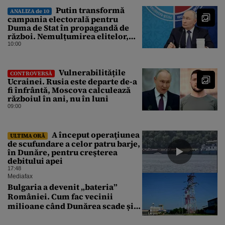
Putin transformă
ANALIZA de 10
campania electorală pentru
Duma de Stat în propagandă de
război. Nemulțumirea elitelor,
tratată cu indiferență la Kremlin
10:00
Vulnerabilitățile
CONTROVERSĂ
Ucrainei. Rusia este departe de-a
fi înfrântă, Moscova calculează
războiul în ani, nu în luni
09:00
A început operaţiunea
ULTIMA ORĂ
de scufundare a celor patru barje,
în Dunăre, pentru creşterea
debitului apei
17:48
Mediafax
Bulgaria a devenit „bateria”
României. Cum fac vecinii
milioane când Dunărea scade și
Cernavodă produce puțin