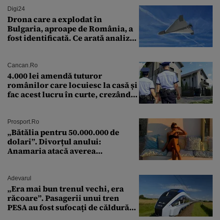
Digi24
Drona care a explodat în
Bulgaria, aproape de România, a
fost identificată. Ce arată analiza
preliminară a epavei
Cancan.ro
4.000 lei amendă tuturor
românilor care locuiesc la casă și
fac acest lucru în curte, crezând
că nu îi vede nimeni
Prosport.ro
„Bătălia pentru 50.000.000 de
dolari”. Divorțul anului:
Anamaria atacă averea
milionarului
Adevarul
„Era mai bun trenul vechi, era
răcoare”. Pasagerii unui tren
PESA au fost sufocați de căldură
pe ruta București-Constanța