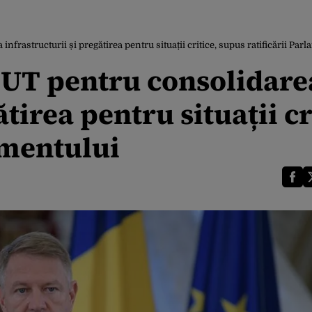
tructurii și pregătirea pentru situații critice, supus ratificării Parl
T pentru consolidare
tirea pentru situații cr
amentului