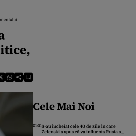
amentului
a
itice,
Cele Mai Noi
01:01
S-au încheiat cele 40 de zile în care
Zelenski a spus că va influența Rusia să