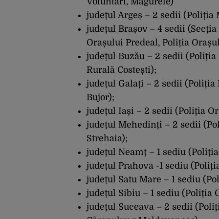
Voluntari, Măgurele)
județul Argeș – 2 sedii (Poliția 
județul Brașov – 4 sedii (Secția 
Orașului Predeal, Poliția Orașu
județul Buzău – 2 sedii (Poliți
Rurală Costești);
județul Galați – 2 sedii (Poliți
Bujor);
județul Iași – 2 sedii (Poliția O
județul Mehedinți – 2 sedii (Po
Strehaia);
județul Neamț – 1 sediu (Poliți
județul Prahova -1 sediu (Poliți
județul Satu Mare – 1 sediu (Pol
județul Sibiu – 1 sediu (Poliția 
județul Suceava – 2 sedii (Poli