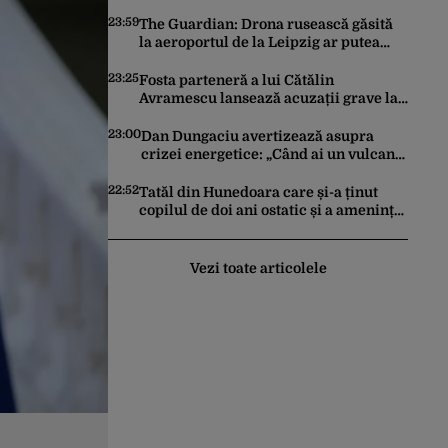
ceară pace. Ce rezultate a adus
operațiunea Kievului
23:59
The Guardian: Drona rusească găsită
la aeroportul de la Leipzig ar putea
constitui un act de escaladare a
tensiunilor NATO-Rusia
23:25
Fosta parteneră a lui Cătălin
Avramescu lansează acuzații grave la
adresa acestuia și explică de ce a
sesizat DIICOT: „Făcea baie complet
23:00
Dan Dungaciu avertizează asupra
dezbrăcat cu copiii”. Fostul consilier
crizei energetice: „Când ai un vulcan
prezidențial respinge acuzațiile
deasupra, nu stai să găsești soluții cu
leucoplast”
22:52
Tatăl din Hunedoara care și-a ținut
copilul de doi ani ostatic și a amenințat
că îl ucide a fost reținut pentru 24 de
ore
Vezi toate articolele