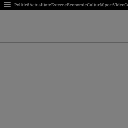
Politică
Actualitate
Externe
Economic
Cultură
Sport
Video
C