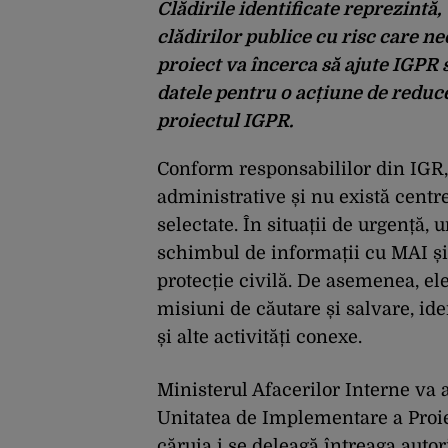
Clădirile identificate reprezintă,
clădirilor publice cu risc care ne
proiect va încerca să ajute IGPR s
datele pentru o acțiune de reduce
proiectul IGPR.
Conform responsabililor din IGR, 
administrative și nu există centre
selectate. În situații de urgență,
schimbul de informații cu MAI și a
protecție civilă. De asemenea, el
misiuni de căutare și salvare, iden
și alte activități conexe.
Ministerul Afacerilor Interne va
Unitatea de Implementare a Proiec
căruia i se deleagă întreaga autori