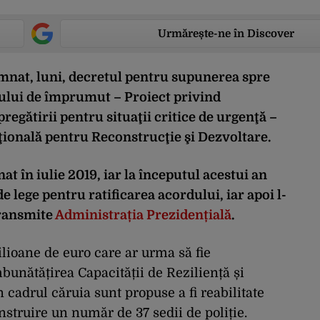
Urmărește-ne în Discover
mnat, luni, decretul pentru supunerea spre
ului de împrumut – Proiect privind
pregătirii pentru situaţii critice de urgenţă –
ională pentru Reconstrucţie şi Dezvoltare.
 în iulie 2019, iar la începutul acestui an
e lege pentru ratificarea acordului, iar apoi l-
transmite
Administrația Prezidențială
.
lioane de euro care ar urma să fie
unătățirea Capacității de Reziliență și
n cadrul căruia sunt propuse a fi reabilitate
struire un număr de 37 sedii de poliție.