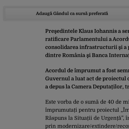
Adaugă Gândul ca sursă preferată
Preşedintele Klaus Iohannis a se
ratificare Parlamentului a Acord
consolidarea infrastructurii şi a 
dintre România şi Banca Internaţ
Acordul de împrumut a fost semnat
Guvernul a luat act de proiectul d
a depus la Camera Deputaților, 
Este vorba de o sumă de 40 de mi
împrumutați pentru proiectul „Îmb
Răspuns la Situații de Urgență”, î
prin modernizare/extindere/recon