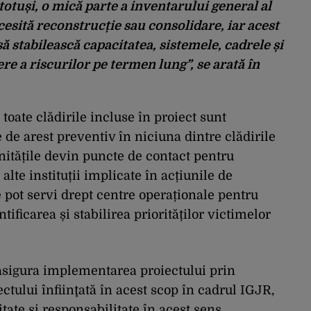
 totuși, o mică parte a inventarului general al
cesită reconstrucție sau consolidare, iar acest
ă stabilească capacitatea, sistemele, cadrele și
re a riscurilor pe termen lung”, se arată în
toate clădirile incluse în proiect sunt
 de arest preventiv în niciuna dintre clădirile
 unitățile devin puncte de contact pentru
lte instituții implicate în acțiunile de
e pot servi drept centre operaționale pentru
tificarea și stabilirea priorităților victimelor
 asigura implementarea proiectului prin
tului înfiinţată în acest scop în cadrul IGJR,
tate şi responsabilitate în acest sens.