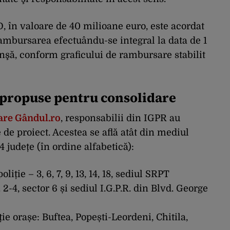
, în valoare de 40 milioane euro, este acordat
rambursarea efectuându-se integral la data de 1
anşă, conform graficului de rambursare stabilit
ie propuse pentru consolidare
are Gândul.ro
, responsabilii din IGPR au
e de proiect. Acestea se află atât din mediul
14 județe (în ordine alfabetică):
liție – 3, 6, 7, 9, 13, 14, 18, sediul SRPT
 2-4, sector 6 și sediul I.G.P.R. din Blvd. George
iție orașe: Buftea, Popești-Leordeni, Chitila,