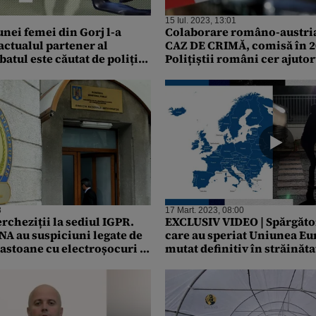
15 Iul. 2023, 13:01
 unei femei din Gorj l-a
Colaborare româno-austria
actualul partener al
CAZ DE CRIMĂ, comisă în 2
batul este căutat de poliție
Polițiștii români cer ajutor
ul
cetățenilor pentru soluţio
8
17 Mart. 2023, 08:00
rcheziții la sediul IGPR.
EXCLUSIV VIDEO | Spărgăto
NA au suspiciuni legate de
care au speriat Uniunea Eu
bastoane cu electroșocuri și
mutat definitiv în străinăta
tecție la SUPRAPREȚ
primit deja a doua cetățeni