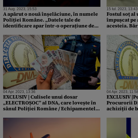
31 Aug. 2023, 15:53
15 Iul. 2023, 13:43
A apărut o nouă înșelăciune, în numele
Fostul soț al
Poliției Române. „Datele tale de
împușcat pe 
identificare apar într-o operațiune de
acesteia. Băr
spălare de bani”. Recomandările IGPR
cu elicopter
04 Apr. 2023, 13:36
04 Apr. 2023, 11:5
EXCLUSIV | Culisele unui dosar
EXCLUSIV |Pe
„ELECTROȘOC” al DNA, care lovește în
Procurorii D
sânul Poliției Române / Echipamentele
achiziții de 
plătite de stat nu funcționau
căști de pro