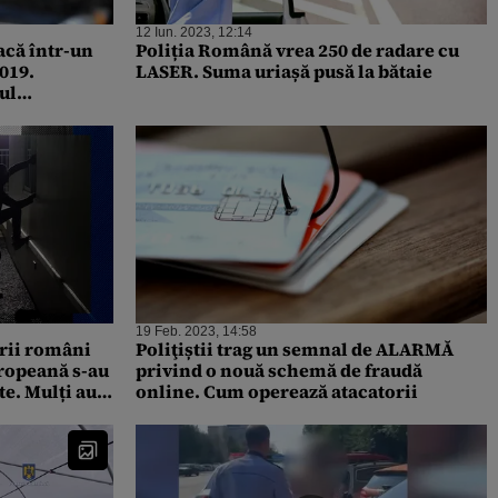
12 Iun. 2023, 12:14
că într-un
Poliția Română vrea 250 de radare cu
019.
LASER. Suma uriașă pusă la bătaie
ul
narea cazului
19 Feb. 2023, 14:58
rii români
Poliţiștii trag un semnal de ALARMĂ
ropeană s-au
privind o nouă schemă de fraudă
te. Mulți au
online. Cum operează atacatorii
e