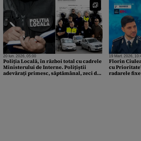
20 Iun. 2026, 05:00
19 Mart. 2026, 10:
Poliția Locală, în război total cu cadrele
Florin Ciule
Ministerului de Interne. Polițiștii
cu Prioritat
adevărați primesc, săptămânal, zeci de
radarele fix
amenzi, doar în București
reclama un ș