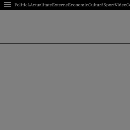
Politică
Actualitate
Externe
Economic
Cultură
Sport
Video
C