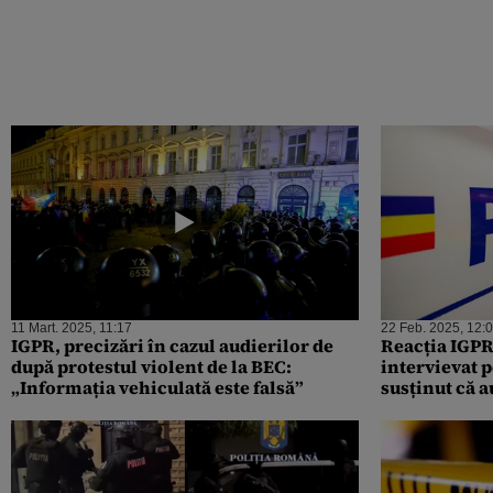
11 Mart. 2025, 11:17
22 Feb. 2025, 12:
IGPR, precizări în cazul audierilor de
Reacția IGPR 
după protestul violent de la BEC:
intervievat 
„Informația vehiculată este falsă”
susținut că au
accesul prote