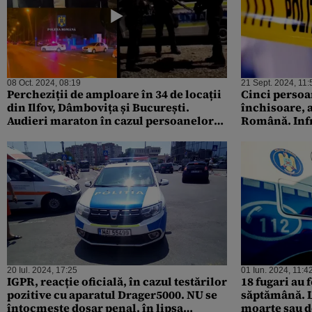
08 Oct. 2024, 08:19
21 Sept. 2024, 11:
Percheziții de amploare în 34 de locații
Cinci perso
din Ilfov, Dâmbovița și București.
închisoare, a
Audieri maraton în cazul persoanelor
Română. Infr
cercetate pentru camătă și șantaj
acuzați în OL
Belgia
20 Iul. 2024, 17:25
01 Iun. 2024, 11:4
IGPR, reacție oficială, în cazul testărilor
18 fugari au 
pozitive cu aparatul Drager5000. NU se
săptămână. L
întocmește dosar penal, în lipsa
moarte sau d