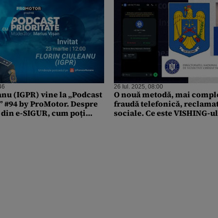
46
26 Iul. 2025, 08:00
anu (IGPR) vine la „Podcast
O nouă metodă, mai compl
e” #94 by ProMotor. Despre
fraudă telefonică, reclamat
e din e-SIGUR, cum poți
sociale. Ce este VISHING-ul
ofer agresiv
ferim. Avertismentele IGPR
DNSC