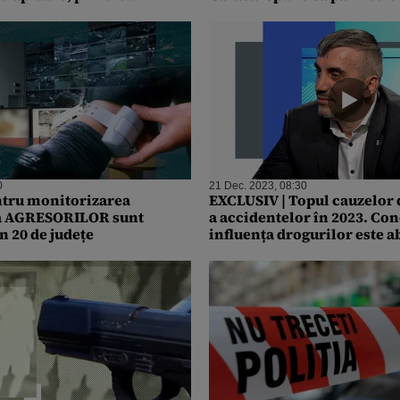
fapt, un artist
0
21 Dec. 2023, 08:30
ntru monitorizarea
EXCLUSIV | Topul cauzelor
 a AGRESORILOR sunt
a accidentelor în 2023. Co
n 20 de județe
influența drogurilor este a
28