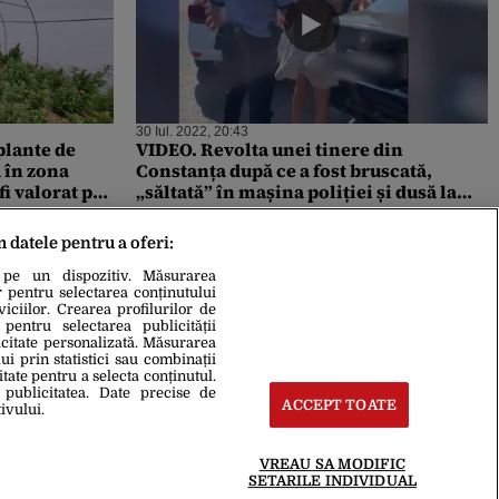
30 Iul. 2022, 20:43
plante de
VIDEO. Revolta unei tinere din
 în zona
Constanța după ce a fost bruscată,
fi valorat pe
„săltată” în mașina poliției și dusă la
secție: „A strigat după mine că nu o să
mai ies din casă fară să primesc o
m datele pentru a oferi:
amendă!” Răspunsul IPJ Constanța
 pe un dispozitiv. Măsurarea
r pentru selectarea conținutului
iciilor. Crearea profilurilor de
 pentru selectarea publicității
icitate personalizată. Măsurarea
i prin statistici sau combinații
itate pentru a selecta conținutul.
 publicitatea. Date precise de
ACCEPT TOATE
ivului.
VREAU SA MODIFIC
SETARILE INDIVIDUAL