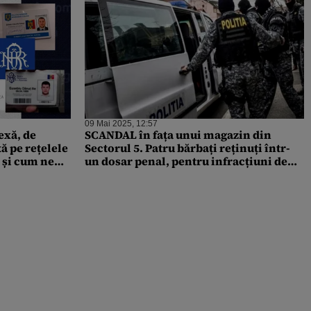
09 Mai 2025, 12:57
exă, de
SCANDAL în fața unui magazin din
ă pe rețelele
Sectorul 5. Patru bărbați reținuți într-
 și cum ne
un dosar penal, pentru infracțiuni de
, BNR și
lovire sau alte violențe