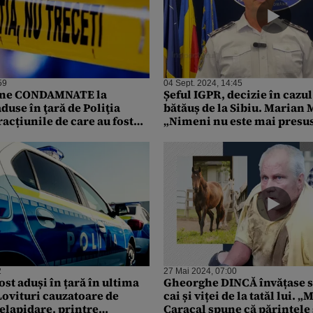
59
04 Sept. 2024, 14:45
ane CONDAMNATE la
Șeful IGPR, decizie în cazul
duse în ţară de Poliţia
bătăuș de la Sibiu. Marian 
acțiunile de care au fost
„Nimeni nu este mai presus
anda, Italia, Germania și
2
27 Mai 2024, 07:00
fost aduși în țară în ultima
Gheorghe DINCĂ învățase s
ovituri cauzatoare de
cai și viței de la tatăl lui. 
elapidare, printre
Caracal spune că părintele s