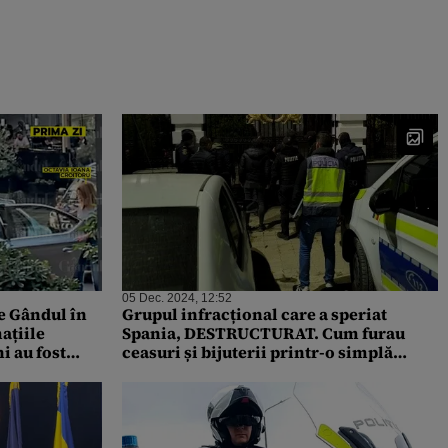
05 Dec. 2024, 12:52
e Gândul în
Grupul infracțional care a speriat
ațiile
Spania, DESTRUCTURAT. Cum furau
i au fost
ceasuri și bijuterii printr-o simplă
 Turcia”
„îmbrățișare” / Mandate de arestare
emise