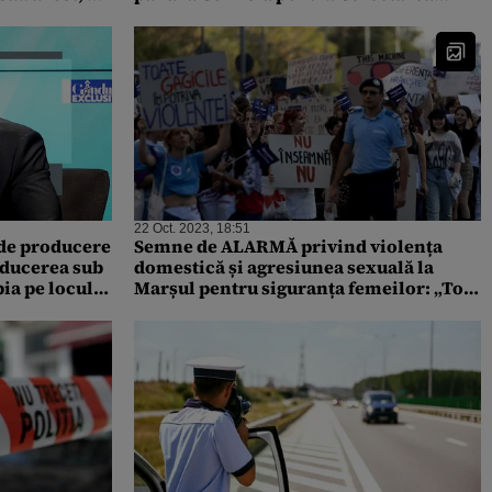
Abuzurilor din Parlament
22 Oct. 2023, 18:51
 de producere
Semne de ALARMĂ privind violența
nducerea sub
domestică și agresiunea sexuală la
bia pe locul
Marșul pentru siguranța femeilor: „Tot
mai multe sesizări”