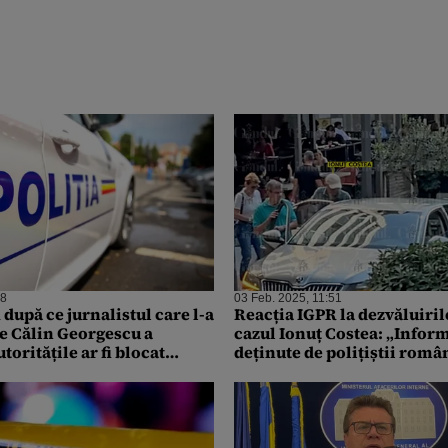
08
03 Feb. 2025, 11:51
după ce jurnalistul care l-a
Reacția IGPR la dezvăluiril
pe Călin Georgescu a
cazul Ionuț Costea: „Inform
toritățile ar fi blocat
deținute de polițiștii român
statarilor în București
transmise partenerilor din