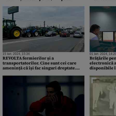
rezultatului de la medicină legală
infracțiuni
15 Ian. 2024, 15:34
01 Ian. 2024, 14:2
REVOLTA fermierilor și a
Brăţările pe
transportatorilor. Cine sunt cei care
electronică
amenință că își fac singuri dreptate.
disponibile î
„Haideţi să punem mâna pe lopeţi şi pe
topoare!”