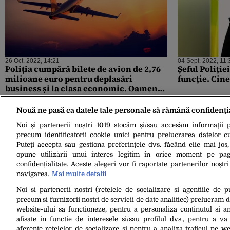
26 Oct. 2022, 14:21
04 Sept. 2022, 11:
Poliția cumpără bilete de avion de 2,76
Șeful Poliției
milioane euro pentru deplasări
funcție. Cine
business și la clasa economic. Oamenii
legii vor călători în 157 de orașe ale
lumii, de la Tenerife și Bali, la New York
Nouă ne pasă ca datele tale personale să rămână confidenți
și Tokyo
Noi și partenerii noștri
1019
stocăm și/sau accesăm informații pe
precum identificatorii cookie unici pentru prelucrarea datelor c
Puteți accepta sau gestiona preferințele dvs. făcând clic mai jos,
opune utilizării unui interes legitim în orice moment pe pag
confidențialitate. Aceste alegeri vor fi raportate partenerilor noștr
navigarea.
Mai multe detalii
Noi si partenerii nostri (retelele de socializare si agentiile de p
29 Iul. 2022, 21:04
precum si furnizorii nostri de servicii de date analitice) prelucram 
Un mafiot român urmărit internațional
website-ului sa functioneze, pentru a personaliza continutul si an
pentru organizarea unui asasinat s-a
afisate in functie de interesele si/sau profilul dvs., pentru a va 
predat autorităților italiene după ce i-a
aferente retelelor de socializare si pentru a analiza traficul pe we