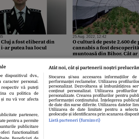
35
25 Aug. 2022, 12:42
 Cluj a fost eliberat din
O cultură de peste 2.600 de 
 i-ar putea lua locul
cannabis a fost descoperită
muntoasă din Bihor. Cât ar 
piață drogurile
ale
Atât noi, cât și partenerii noștri prelucră
 dispozitivul dvs.,
Stocarea și/sau accesarea informațiilor de
u caracter personal.
performanței reclamelor. Utilizarea profilurilo
personalizat. Dezvoltarea și îmbunătățirea serv
 respectiv vă puteți
conținut personalizat. Utilizarea profilurilor
ina cu politica de
personalizate. Crearea profilurilor pentru publ
i și nu vă vor afecta
performanței conținutului. Înțelegerea publiculu
de date din surse diferite. Utilizarea datelor lim
Utilizarea de date limitate pentru a selecta
geolocație și identificarea prin scanarea dispozit
ublicitate partenere,
Listă parteneri (furnizori)
date pentru a permite
unturile publicitare
oferi functionalitati
bsite. Beneficiati de