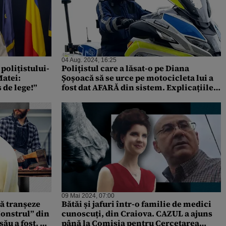
04 Aug. 2024, 16:25
 polițistului-
Polițistul care a lăsat-o pe Diana
Matei:
Șoșoacă să se urce pe motocicleta lui a
 de lege!”
fost dat AFARĂ din sistem. Explicațiile
IGPR
09 Mai 2024, 07:00
ă tranșeze
Bătăi și jafuri într-o familie de medici
„Monstrul” din
cunoscuți, din Craiova. CAZUL a ajuns
ău a fost, de
până la Comisia pentru Cercetarea