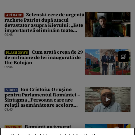
Zelenski cere de urgență
APĂRARE
rachete Patriot după atacul
devastator asupra Kievului: „Este
important să eliminăm toate
birocrațiile”
09:46
Cum arată creșa de 29
FLASH NEWS
de milioane de lei inaugurată de
Ilie Bolojan
09:44
Ion Cristoiu: O rușine
VIDEO
pentru Parlamentul României –
Sintagma „Persoana care are
relații asemănătoare acelora
dintre soți” din Legea ANI
09:43
Românii au ignorat
ENERGIE
apelul lui Bolojan. Unul dintre