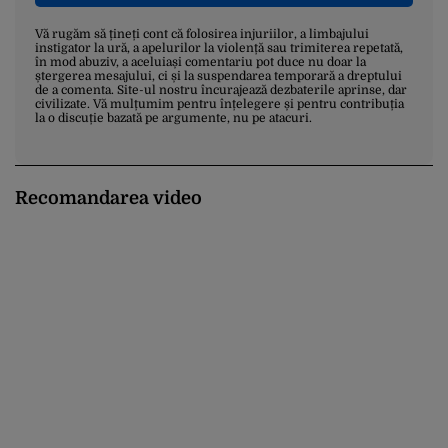
Vă rugăm să țineți cont că folosirea injuriilor, a limbajului
instigator la ură, a apelurilor la violență sau trimiterea repetată,
în mod abuziv, a aceluiași comentariu pot duce nu doar la
ștergerea mesajului, ci și la suspendarea temporară a dreptului
de a comenta. Site-ul nostru încurajează dezbaterile aprinse, dar
civilizate. Vă mulțumim pentru înțelegere și pentru contribuția
la o discuție bazată pe argumente, nu pe atacuri.
Recomandarea video