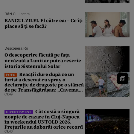
Râzi Cu Lacrimi
BANCUL ZILEI. El către ea: – Ce îți
place să ți se facă?
Descopera.ro
O descoperire făcută pe fața
nevăzută a Lunii ar putea rescrie
istoria Sistemului Solar
Reacții dure după ce un
FOTO
turist a desenat cu spray o
declarație de dragoste pe o stâncă
de pe Transfăgărășan: „Caveman.
Nu înțeleg nimic oamenii ăștia”
09:49
Cât costă o singură
DIVERTISMENT
noapte de cazare în Cluj-Napoca
în weekendul UNTOLD 2026.
Prețurile au doborât orice record
09:48