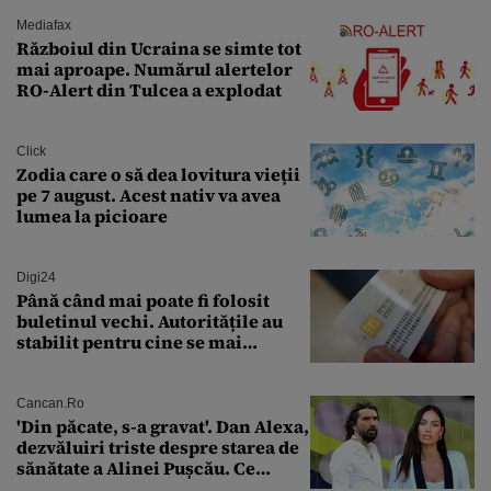
Mediafax
Războiul din Ucraina se simte tot
mai aproape. Numărul alertelor
RO-Alert din Tulcea a explodat
Click
Zodia care o să dea lovitura vieții
pe 7 august. Acest nativ va avea
lumea la picioare
Digi24
Până când mai poate fi folosit
buletinul vechi. Autoritățile au
stabilit pentru cine se mai
eliberează cartea de identitate
model 1997
Cancan.ro
'Din păcate, s-a gravat'. Dan Alexa,
dezvăluiri triste despre starea de
sănătate a Alinei Pușcău. Ce
discuție au avut cu două zile în