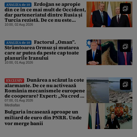
Erdoğan se apropie
ANALIZA de 10
din ce în ce mai mult de Occident,
dar parteneriatul dintre Rusia și
Turcia rezistă. De ce nu este
Moscova îngrijorată de
10:00, 02 Aug 2026
orientarea spre vest a Ankarei
Factorul „Oman”.
ANALIZA de 10
Strâmtoarea Ormuz și mutarea
care ar putea da peste cap toate
planurile Iranului
10:00, 01 Aug 2026
Dunărea a scăzut la cote
EXCLUSIV
alarmante. De ce nu activează
România mecanismele europene
de cooperare? Expert: „Nu cred că
a sta și a aștepta ploaia reprezintă
07:00, 01 Aug 2026
o strategie viabilă”
Mediafax
Bulgaria încasează aproape un
miliard de euro din PNRR. Unde
vor merge banii