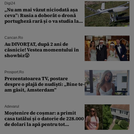
Digi24
„Nu am mai văzut niciodată așa
ceva”: Rusia a doborât o dronă
portugheză rară și o va studia la
un institut de cercetare
Cancan.ro
Au DIVORȚAT, după 2 ani de
căsnicie! Vestea momentului în
showbiz😮
Prosport.ro
Prezentatoarea TV, postare
despre o plajă de nudiști: „Bine te-
am găsit, Amsterdam”
Adevarul
Moștenire de coșmar: a primit
casa tatălui și o datorie de 228.000
de dolari la apă pentru tot
cartierul