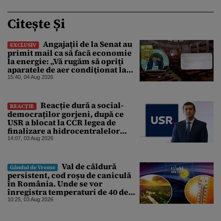
Citește Și
Angajaţii de la Senat au
EXCLUSIV
primit mail ca să facă economie
la energie: „Vă rugăm să opriţi
aparatele de aer condiţionat la
sfârşitul programului”
15:40, 04 Aug 2026
Reacție dură a social-
REACȚIE
democraților gorjeni, după ce
USR a blocat la CCR legea de
finalizare a hidrocentralelor
abandonate. „Nu ne-ar surprinde
14:07, 03 Aug 2026
dacă Miruță și USR ar acuza PSD și
de faptul că asupra Europei s-a
abătut o cupolă de foc”
Val de căldură
Gândul de Vreme
persistent, cod roșu de caniculă
în România. Unde se vor
înregistra temperaturi de 40 de
grade, potrivit ANM
10:25, 03 Aug 2026