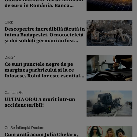
de euro în România. Banca
Transilvania le acordă o
finanțare uriașă
Click
Descoperire incredibilă făcută în
inima Budapestei. O motocicletă
și doi soldați germani au fost
găsiți în Dunăre
Digi24
Ce sunt punctele negre de pe
marginea parbrizului și la ce
folosesc. Rolul lor este esențial
pentru siguranța mașinii
Cancan.ro
ULTIMA ORĂ! A murit într-un
accident teribil!
Ce Se Întâmplă Doctore
Cum arată acum Julia Chelaru,