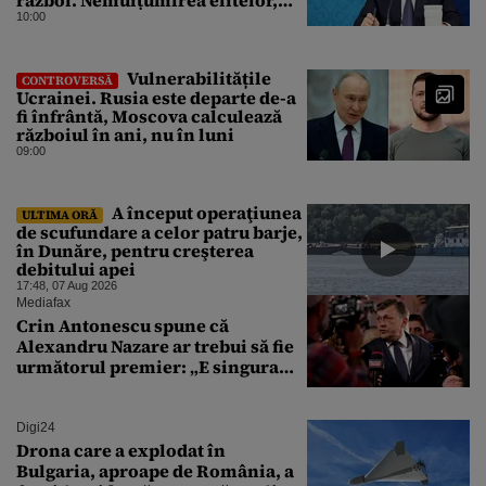
război. Nemulțumirea elitelor,
tratată cu indiferență la Kremlin
10:00
Vulnerabilitățile
CONTROVERSĂ
Ucrainei. Rusia este departe de-a
fi înfrântă, Moscova calculează
războiul în ani, nu în luni
09:00
A început operaţiunea
ULTIMA ORĂ
de scufundare a celor patru barje,
în Dunăre, pentru creşterea
debitului apei
17:48, 07 Aug 2026
Mediafax
Crin Antonescu spune că
Alexandru Nazare ar trebui să fie
următorul premier: „E singura
soluție”
Digi24
Drona care a explodat în
Bulgaria, aproape de România, a