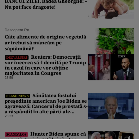
BANCUL ZILEI. Badea Gheorghe: –
Nu pot face dragoste!
Descopera.ro
Câte alimente de origine vegetală
ar trebui să mâncăm pe
săptămână?
Reuters: Democrații
DEZVĂLUIRI
vor încerca să-l demită pe Trump
în cazul în care vor obține
majoritatea în Congres
23:59
Sănătatea fostului
FLASH NEWS
președinte american Joe Biden se
agravează: Cancerul de prostată s-
a răspândit în alte părți ale
corpului
23:23
Hunter Biden spune că
SCANDALOS