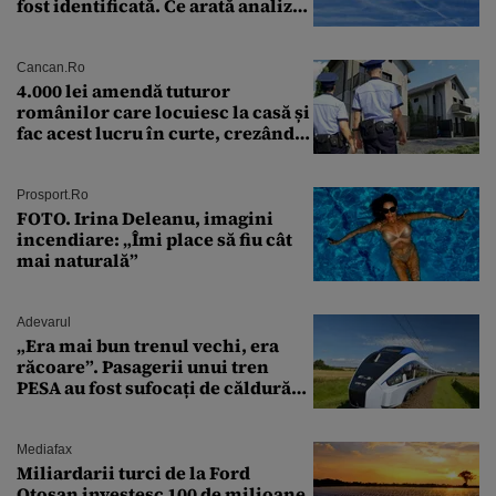
fost identificată. Ce arată analiza
preliminară a epavei
Cancan.ro
4.000 lei amendă tuturor
românilor care locuiesc la casă și
fac acest lucru în curte, crezând
că nu îi vede nimeni
Prosport.ro
FOTO. Irina Deleanu, imagini
incendiare: „Îmi place să fiu cât
mai naturală”
Adevarul
„Era mai bun trenul vechi, era
răcoare”. Pasagerii unui tren
PESA au fost sufocați de căldură
pe ruta București-Constanța
Mediafax
Miliardarii turci de la Ford
Otosan investesc 100 de milioane