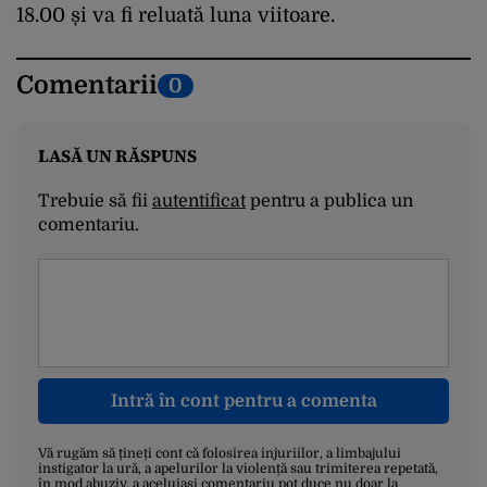
18.00 și va fi reluată luna viitoare.
Comentarii
0
LASĂ UN RĂSPUNS
Trebuie să fii
autentificat
pentru a publica un
comentariu.
Intră în cont pentru a comenta
Vă rugăm să țineți cont că folosirea injuriilor, a limbajului
instigator la ură, a apelurilor la violență sau trimiterea repetată,
în mod abuziv, a aceluiași comentariu pot duce nu doar la