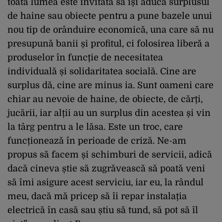
toată lumea este invitată să își aducă surplusul
de haine sau obiecte pentru a pune bazele unui
nou tip de orânduire economică, una care să nu
presupună banii și profitul, ci folosirea liberă a
produselor în funcție de necesitatea
individuală și solidaritatea socială. Cine are
surplus dă, cine are minus ia. Sunt oameni care
chiar au nevoie de haine, de obiecte, de cărți,
jucării, iar alții au un surplus din acestea și vin
la târg pentru a le lăsa. Este un troc, care
funcționează în perioade de criză. Ne-am
propus să facem și schimburi de servicii, adică
dacă cineva știe să zugrăvească să poată veni
să îmi asigure acest serviciu, iar eu, la rândul
meu, dacă mă pricep să îi repar instalația
electrică în casă sau știu să tund, să pot să îl