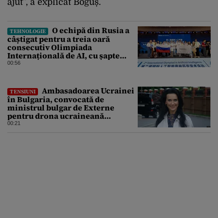
ajut”, a explicat Boguș.
O echipă din Rusia a
TEHNOLOGIE
câștigat pentru a treia oară
consecutiv Olimpiada
Internațională de AI, cu șapte
medalii din aur și una de bronz
00:56
Ambasadoarea Ucrainei
TENSIUNI
în Bulgaria, convocată de
ministrul bulgar de Externe
pentru drona ucraineană
prăbușită în apropierea
00:21
infrastructurii critice