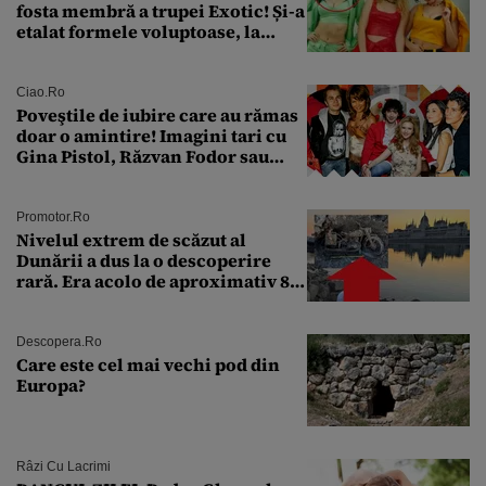
fosta membră a trupei Exotic! Și-a
etalat formele voluptoase, la
aproape 50 de ani
Ciao.ro
Poveştile de iubire care au rămas
doar o amintire! Imagini tari cu
Gina Pistol, Răzvan Fodor sau
Andra Măruţă şi foştii parteneri
Promotor.ro
Nivelul extrem de scăzut al
Dunării a dus la o descoperire
rară. Era acolo de aproximativ 80
de ani
Descopera.ro
Care este cel mai vechi pod din
Europa?
Râzi Cu Lacrimi