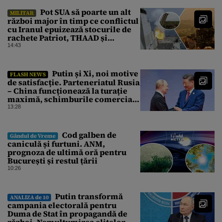
Pot SUA să poarte un alt
MILITAR
război major în timp ce conflictul
cu Iranul epuizează stocurile de
rachete Patriot, THAAD și
Tomahawk?
14:43
Putin și Xi, noi motive
FLASH NEWS
de satisfacție. Parteneriatul Rusia
– China funcționează la turație
maximă, schimburile comerciale
ating niveluri record
13:28
Cod galben de
Gândul de Vreme
caniculă și furtuni. ANM,
prognoza de ultimă oră pentru
București și restul țării
10:26
Putin transformă
ANALIZA de 10
campania electorală pentru
Duma de Stat în propagandă de