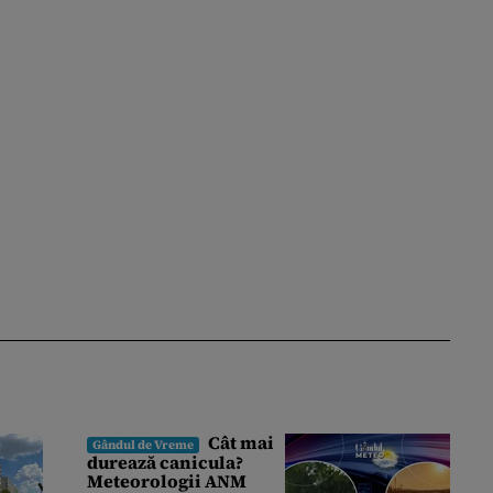
Cât mai
Gândul de Vreme
durează canicula?
Meteorologii ANM