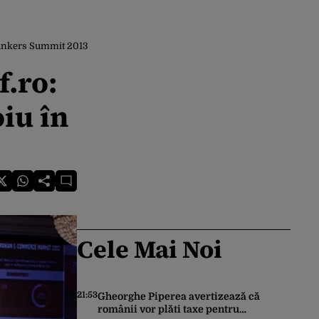
 Bankers Summit 2013
f.ro:
iu în
Cele Mai Noi
21:53
Gheorghe Piperea avertizează că
românii vor plăti taxe pentru