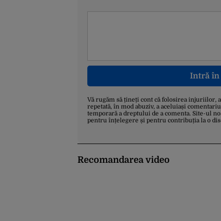
Intră î
Vă rugăm să țineți cont că folosirea injuriilor, 
repetată, în mod abuziv, a aceluiași comentariu
temporară a dreptului de a comenta. Site-ul no
pentru înțelegere și pentru contribuția la o di
Recomandarea video