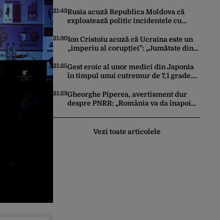
centralele pe gaz și sobe sub formă de
certificate de CO2
21:43
Rusia acuză Republica Moldova că
exploatează politic incidentele cu
drone. Declarațiile Maiei Sandu,
criticate de Moscova
21:30
Ion Cristoiu acuză că Ucraina este un
„imperiu al corupției”: „Jumătate din
banii trimiși se întorc în UE”
21:25
Gest eroic al unor medici din Japonia
în timpul unui cutremur de 7,1 grade.
Au protejat pacientul de pe masa de
operație cu propriile corpuri
21:23
Gheorghe Piperea, avertisment dur
despre PNRR: „România va da înapoi
banii europeni neinvestiți în energie,
chiar dacă a închis centralele pe
cărbune”
Vezi toate articolele