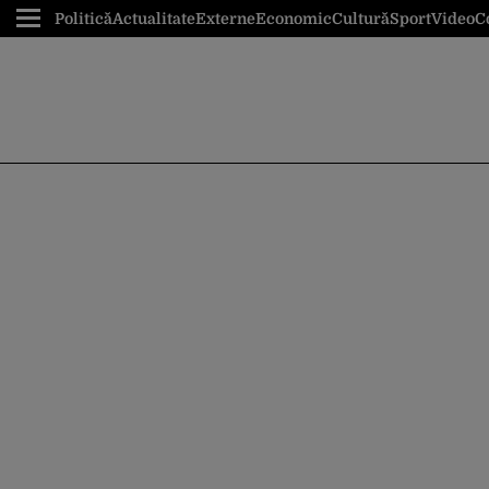
Politică
Actualitate
Externe
Economic
Cultură
Sport
Video
C