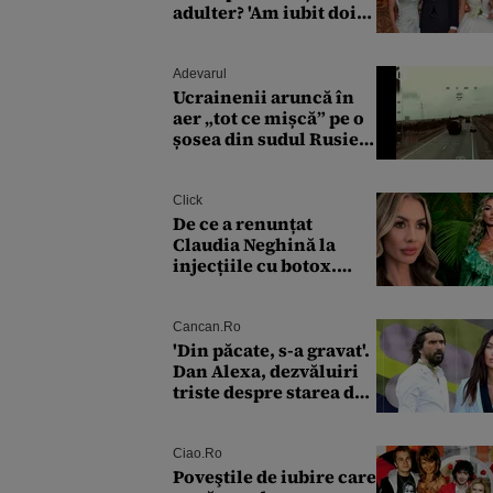
adulter? 'Am iubit doi
ochi ce m-au înșelat!'
Adevarul
Ucrainenii aruncă în
aer „tot ce mișcă” pe o
șosea din sudul Rusiei.
Drumul strategic de
aprovizionare către
Crimeea este controlat
Click
complet
De ce a renunțat
Claudia Neghină la
injecțiile cu botox.
Câte intervenții
estetice are. „Îmi
îngheață fața”
Cancan.ro
'Din păcate, s-a gravat'.
Dan Alexa, dezvăluiri
triste despre starea de
sănătate a Alinei
Pușcău. Ce discuție au
avut cu două zile în
Ciao.ro
urmă
Poveştile de iubire care