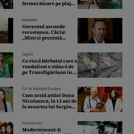
fermecătoare pe plajă!
Reacția Adelinei
Pestrițu când a văzut-o
Mediafax
Guvernul ascunde
recesiunea. Câciu:
„Mint și prezintă
denaturat lucrurile”
Digi24
Ce riscă bărbatul care a
vandalizat o stâncă de
pe Transfăgărășan în
semn de iubire față de
„Anna”
Ce Se Întâmplă Doctore
Cum arată astăzi Dana
Nicolaescu, la 13 ani de
la moartea lui Sergiu
Nicolaescu.
Transformarea care i-a
surprins pe toți
Promotor.ro
Modernizează-ți