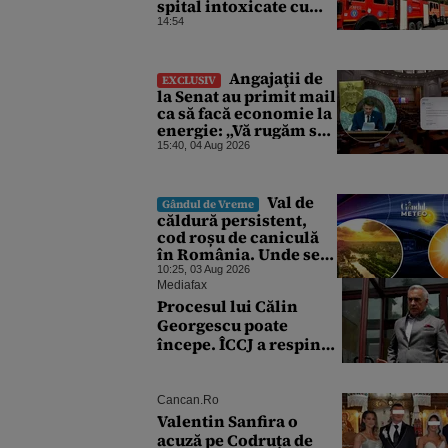
spital intoxicate cu
gaze
14:54
Angajaţii de
EXCLUSIV
la Senat au primit mail
ca să facă economie la
energie: „Vă rugăm să
opriţi aparatele de aer
15:40, 04 Aug 2026
condiţionat la
sfârşitul programului”
Val de
Gândul de Vreme
căldură persistent,
cod roșu de caniculă
în România. Unde se
vor înregistra
10:25, 03 Aug 2026
temperaturi de 40 de
Mediafax
grade, potrivit ANM
Procesul lui Călin
Georgescu poate
începe. ÎCCJ a respins
contestațiile în dosarul
privind lovitura de stat
Cancan.ro
Valentin Sanfira o
acuză pe Codruța de