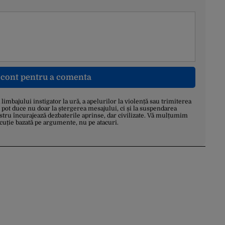
n cont pentru a comenta
a limbajului instigator la ură, a apelurilor la violență sau trimiterea
 pot duce nu doar la ștergerea mesajului, ci și la suspendarea
stru încurajează dezbaterile aprinse, dar civilizate. Vă mulțumim
scuție bazată pe argumente, nu pe atacuri.