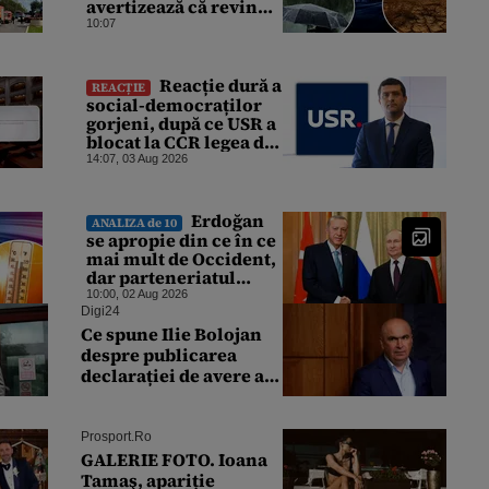
avertizează că revin
vijeliile și ploile
10:07
torențiale. Care sunt
zonele vizate,
începând chiar de azi
Reacție dură a
REACȚIE
social-democraților
gorjeni, după ce USR a
blocat la CCR legea de
finalizare a
14:07, 03 Aug 2026
hidrocentralelor
abandonate. „Nu ne-ar
surprinde dacă Miruță
Erdoğan
ANALIZA de 10
și USR ar acuza PSD și
se apropie din ce în ce
de faptul că asupra
mai mult de Occident,
Europei s-a abătut o
dar parteneriatul
cupolă de foc”
dintre Rusia și Turcia
10:00, 02 Aug 2026
rezistă. De ce nu este
Digi24
Moscova îngrijorată
Ce spune Ilie Bolojan
de orientarea spre vest
despre publicarea
a Ankarei
declarației de avere a
partenerei sale de viață
Prosport.ro
GALERIE FOTO. Ioana
Tamaş, apariție