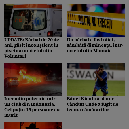
club din București,
constrânși și intimidați
de agenții de pază să le
prelungească
contractele
UPDATE: Bărbat de 70 de
Un bărbat a fost tăiat,
ani, găsit inconștient în
sâmbătă dimineața, într-
piscina unui club din
un club din Mamaia
Voluntari
Incendiu puternic într-
Bănel Nicoliță, dator
un club din Indonezia.
vândut! Unde a fugit de
Cel puţin 19 persoane au
teama cămătarilor
murit