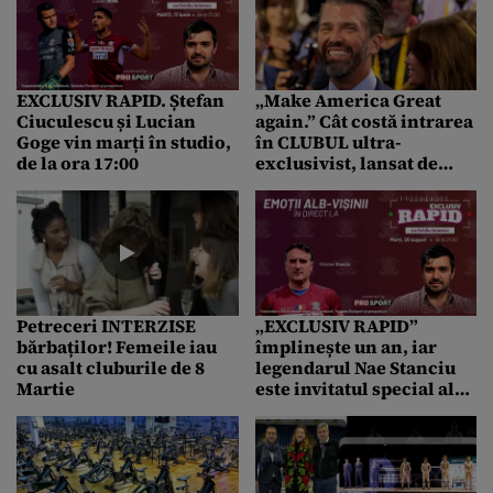
EXCLUSIV RAPID. Ștefan
„Make America Great
Ciuculescu și Lucian
again.” Cât costă intrarea
Goge vin marți în studio,
în CLUBUL ultra-
de la ora 17:00
exclusivist, lansat de
Donald Trump Jr. / Există
deja listă de așteptare
Petreceri INTERZISE
„EXCLUSIV RAPID”
bărbaților! Femeile iau
împlinește un an, iar
cu asalt cluburile de 8
legendarul Nae Stanciu
Martie
este invitatul special al
lui Ovidiu Ionescu în
această seară