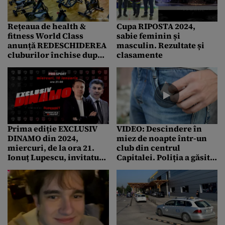
Rețeaua de health &
Cupa RIPOSTA 2024,
fitness World Class
sabie feminin și
anunță REDESCHIDEREA
masculin. Rezultate și
cluburilor închise după
clasamente
acțiunea de control a
ANPC
Prima ediție EXCLUSIV
VIDEO: Descindere în
DINAMO din 2024,
miez de noapte într-un
miercuri, de la ora 21.
club din centrul
Ionuț Lupescu, invitatul
Capitalei. Poliția a găsit
special al lui Cătălin
droguri pe podea
Mureșanu