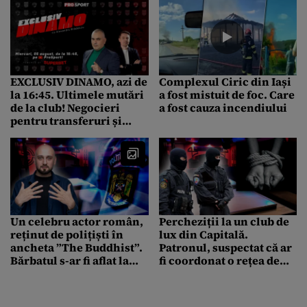
EXCLUSIV DINAMO, azi de
Complexul Ciric din Iași
la 16:45. Ultimele mutări
a fost mistuit de foc. Care
de la club! Negocieri
a fost cauza incendiului
pentru transferuri și
cazul care a îndoliat
Dinamo
Un celebru actor român,
Percheziții la un club de
reținut de polițiști în
lux din Capitală.
ancheta ”The Buddhist”.
Patronul, suspectat că ar
Bărbatul s-ar fi aflat la
fi coordonat o rețea de
masă alături de Adrian
trafic de persoane
Minune în momentul
intervenției