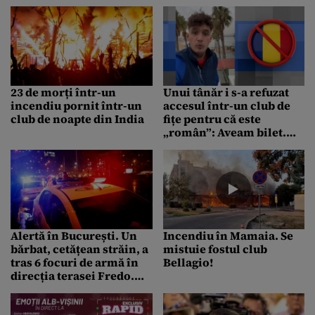
Bilanț provizoriu: 47
morți, 115 răniți
23 de morți într-un
Unui tânăr i s-a refuzat
incendiu pornit într-un
accesul într-un club de
club de noapte din India
fițe pentru că este
„român”: Aveam bilet.
Portarul mi-a zis:
„România same Africa.
No acces”
Alertă în București. Un
Incendiu în Mamaia. Se
bărbat, cetățean străin, a
mistuie fostul club
tras 6 focuri de armă în
Bellagio!
direcția terasei Fredo.
Polițiștii de la Secția
Omoruri fac cercetări