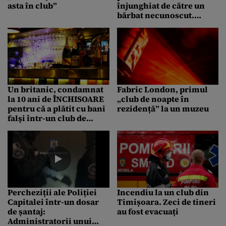
asta în club”
înjunghiat de către un
bărbat necunoscut.
Agresorul a urmărit
victima mai multe zile
Un britanic, condamnat
Fabric London, primul
la 10 ani de ÎNCHISOARE
„club de noapte în
pentru că a plătit cu bani
rezidență” la un muzeu
falşi într-un club de
noapte din Maroc
Percheziții ale Poliției
Incendiu la un club din
Capitalei într-un dosar
Timișoara. Zeci de tineri
de șantaj:
au fost evacuați
Administratorii unui