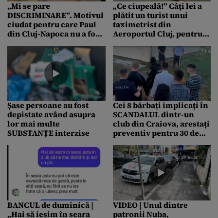
„Mi se pare
„Ce ciupeală!” Câți lei a
DISCRIMINARE”. Motivul
plătit un turist unui
ciudat pentru care Paul
taximetrist din
din Cluj-Napoca nu a fost
Aeroportul Cluj, pentru..
lăsat să intre într-un club
nimic!
Șase persoane au fost
Cei 8 bărbați implicați în
depistate având asupra
SCANDALUL dintr-un
lor mai multe
club din Craiova, arestați
SUBSTANȚE interzise
preventiv pentru 30 de
zile
BANCUL de duminică |
VIDEO | Unul dintre
„Hai să ieșim în seara
patronii Nuba,