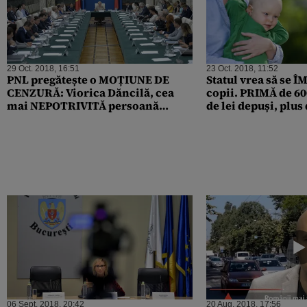
29 Oct. 2018, 16:51
23 Oct. 2018, 11:52
PNL pregătește o MOȚIUNE DE
Statul vrea să se
CENZURĂ: Viorica Dăncilă, cea
copii. PRIMĂ de 600
mai NEPOTRIVITĂ persoană
de lei depuși, plu
pentru a conduce un guvern
pe an
06 Sept. 2018, 20:42
20 Aug. 2018, 17:56