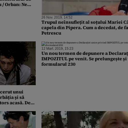
u / Orban: Ne
cazia de a
rea lăsată de
26 Nov. 2019, 14:52
iresponsabili
Trupul neînsuflețit al soțului Mariei C
capela din Pipera. Cum a decedat, de 
Petrescu
12 Mart. 2019, 15:23
Un nou termen de depunere a Declaraț
IMPOZITUL pe venit. Se prelungește și
formularul 230
 cerut unui
rbăția și să
ntors acasă. Deși
une plângere,
e va ajunge la