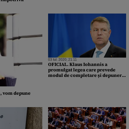
03 Iul. 2020, 21:11
OFICIAL. Klaus Iohannis a
promulgat legea care prevede
modul de completare și depunere
a declaraţiilor de avere
e, vom depune