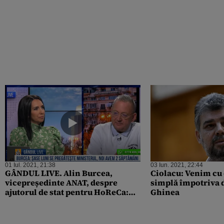
01 Iul. 2021, 21:38
03 Iun. 2021, 22:44
GÂNDUL LIVE. Alin Burcea,
Ciolacu: Venim cu
vicepreședinte ANAT, despre
simplă împotriva
ajutorul de stat pentru HoReCa:
Ghinea
Suntem în filmele cu Stan și Bran
– VIDEO