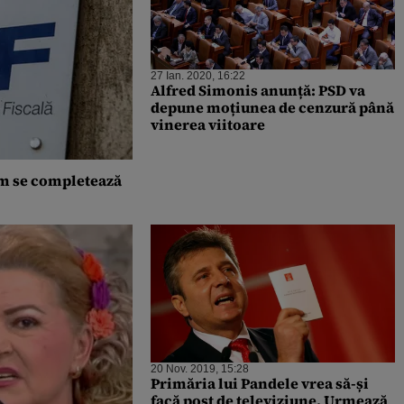
27 Ian. 2020, 16:22
Alfred Simonis anunță: PSD va
depune moțiunea de cenzură până
vinerea viitoare
um se completează
20 Nov. 2019, 15:28
Primăria lui Pandele vrea să-și
facă post de televiziune. Urmează