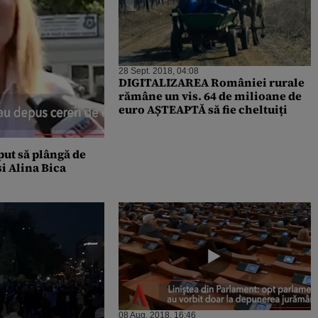
28 Sept. 2018, 04:08
DIGITALIZAREA României rurale
rămâne un vis. 64 de milioane de
euro AȘTEAPTĂ să fie cheltuiți
put să plângă de
i Alina Bica
08 Aug. 2018, 16:46