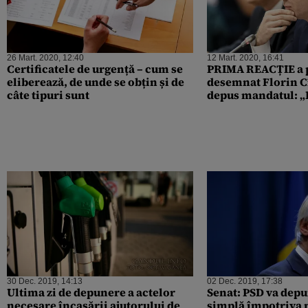
26 Mart. 2020, 12:40
12 Mart. 2020, 16:41
Certificatele de urgență – cum se
PRIMA REACȚIE a 
eliberează, de unde se obțin și de
desemnat Florin Cî
câte tipuri sunt
depus mandatul: „E
care am reflectat 
timp”
30 Dec. 2019, 14:13
02 Dec. 2019, 17:38
Ultima zi de depunere a actelor
Senat: PSD va dep
necesare încasării ajutorului de
simplă împotriva 