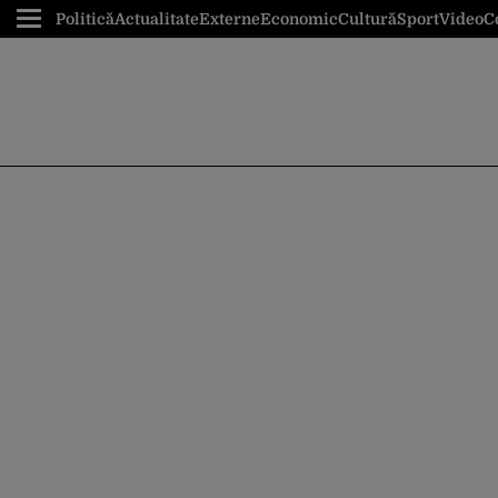
Politică
Actualitate
Externe
Economic
Cultură
Sport
Video
C