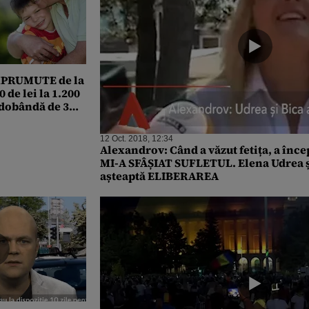
 ÎMPRUMUTE de la
 de lei la 1.200
s dobândă de 3%
12 Oct. 2018, 12:34
Alexandrov: Când a văzut fetița, a înce
MI-A SFÂȘIAT SUFLETUL. Elena Udrea ș
așteaptă ELIBERAREA