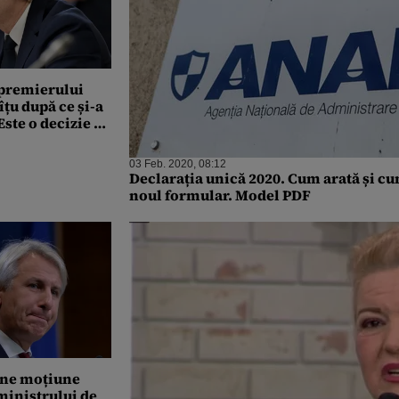
premierului
țu după ce și-a
ste o decizie la
mult în ultimul
03 Feb. 2020, 08:12
Declarația unică 2020. Cum arată și c
noul formular. Model PDF
une moțiune
ministrului de