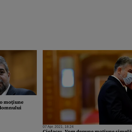
 o moţiune
 domnului
07 Apr. 2021, 18:24
Ciolacu: „Vom depune moţiune simplă