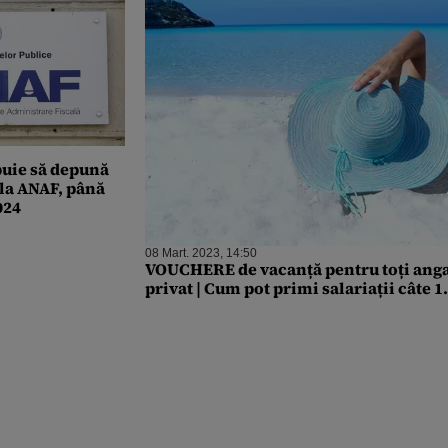
uie să depună
 la ANAF, până
024
08 Mart. 2023, 14:50
VOUCHERE de vacanță pentru toți angaj
privat | Cum pot primi salariații câte 1.