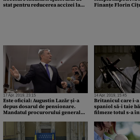
stat pentru reducerea accizei la
Finanțe Florin Cîț
motorina utilizată în agricultură
bucurăm că avem o
prezenta nenoroci
acești guvernanți 
17 Apr. 2019, 23:15
14 Apr. 2019, 15:45
Este oficial: Augustin Lazăr și-a
Britanicul care i-a
depus dosarul de pensionare.
spaniol să-i taie bă
Mandatul procurorului general
filmeze totul s-a î
expiră pe 27 aprilie
victima nu va dep
chirurgul de ocazi
închisoare