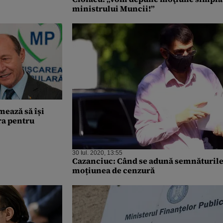
ministrului Muncii!”
ează să își
ra pentru
i
30 Iul. 2020, 13:55
Cazanciuc: Când se adună semnăturil
moțiunea de cenzură