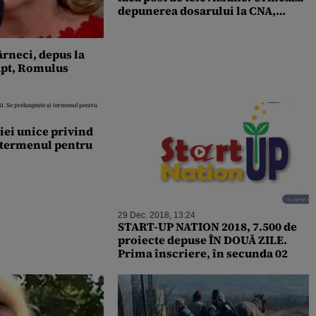
depunerea dosarului la CNA,
pentru obținerea licenței
ârneci, depus la
fapt, Romulus
iei unice privind
 termenul pentru
29 Dec. 2018, 13:24
START-UP NATION 2018, 7.500 de
proiecte depuse ÎN DOUĂ ZILE.
Prima înscriere, în secunda 02