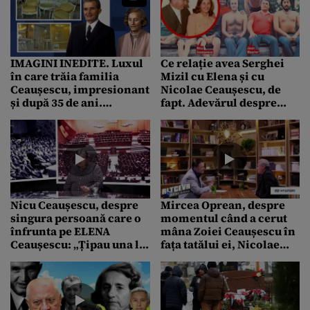
din Primăverii
Ceaușescu nu purta
niciodată tocuri înalte
IMAGINI INEDITE. Luxul
Ce relație avea Serghei
în care trăia familia
Mizil cu Elena și cu
Ceaușescu, impresionant
Nicolae Ceaușescu, de
și după 35 de ani.
fapt. Adevărul despre
Fotografii cu “Robinetele
concurentul de la Asia
de aur”, vedetele
Express 2025
Revoluției
Nicu Ceaușescu, despre
Mircea Oprean, despre
singura persoană care o
momentul când a cerut
înfrunta pe ELENA
mâna Zoiei Ceaușescu în
Ceaușescu: „Țipau una la
fața tatălui ei, Nicolae
alta de se auzea afară”
Ceaușescu: „Stăteau la
ușă și râdeau”