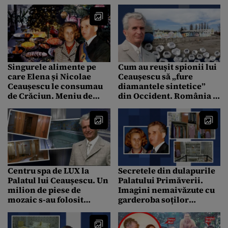
prepare și folosea mereu
haine și parfumurile
o rețetă secretă
soției lui Nicolae
Ceaușescu
Singurele alimente pe
Cum au reușit spionii lui
care Elena și Nicolae
Ceaușescu să „fure
Ceaușescu le consumau
diamantele sintetice”
de Crăciun. Meniu de
din Occident. România a
colecție pentru ziua
avut singura fabrică de
festivă
diamante sintetice din
Europa de Sud-Est
Centru spa de LUX la
Secretele din dulapurile
Palatul lui Ceaușescu. Un
Palatului Primăverii.
milion de piese de
Imagini nemaivăzute cu
mozaic s-au folosit
garderoba soților
pentru spațiul în care se
Ceaușescu. Motivul
află piscina interioară
pentru care Elena