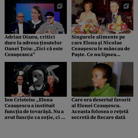
Adrian Oianu, critici
Singurele alimente pe
dure la adresa ținutelor
care Elena și Nicolae
Oanei Țoiu: „Zici că este
Ceaușescu le mâncau de
Ceaușeasca”
Paște. Ce nu lipsea
niciodată de pe masa
festivă
Ion Cristoiu: „Elena
Care era desertul favorit
Ceaușescu a instituit
al Elenei Ceaușescu.
funcția de tovarășă. Nu a
Aceasta folosea o rețetă
avut funcție ca soție, ci a
secretă de fiecare dată
avut funcții importante
în stat”