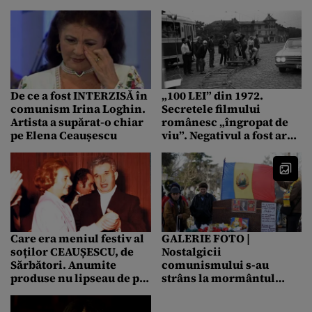
Nicolae Ceaușescu” /
Stelei ’86, la 38 de ani de
„Nicu a fost un om
la câștigarea Cupei
extraordinar”
Campionilor
De ce a fost INTERZISĂ în
„100 LEI” din 1972.
comunism Irina Loghin.
Secretele filmului
Artista a supărat-o chiar
românesc „îngropat de
pe Elena Ceaușescu
viu”. Negativul a fost ars
de Ceaușescu,
producătorul a murit
subit
Care era meniul festiv al
GALERIE FOTO |
soților CEAUȘESCU, de
Nostalgicii
Sărbători. Anumite
comunismului s-au
produse nu lipseau de pe
strâns la mormântul
masa cuplului
soților Ceaușescu, la 34
prezidențial
de ani de la execuție/