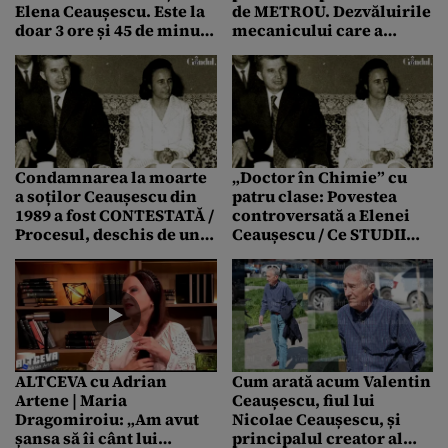
Elena Ceaușescu. Este la
de METROU. Dezvăluirile
doar 3 ore și 45 de minute
mecanicului care a
de București
condus cu dictatorii în
cabină: ”Nu v-ați făcut
treaba!”
Condamnarea la moarte
„Doctor în Chimie” cu
a soților Ceaușescu din
patru clase: Povestea
1989 a fost CONTESTATĂ /
controversată a Elenei
Procesul, deschis de un
Ceaușescu / Ce STUDII
„apărător ales”, este pe
avea soția fostului
rolul Curții Militare de
dictator
Apel
ALTCEVA cu Adrian
Cum arată acum Valentin
Artene | Maria
Ceaușescu, fiul lui
Dragomiroiu: „Am avut
Nicolae Ceaușescu, și
șansa să îi cânt lui
principalul creator al