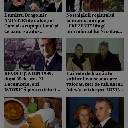
Dumitru Dragomir,
Nostalgicii regimului
AMINTIRI de colecție!
comunist au spus
Cum și-a rupt piciorul și
„PREZENT” lângă
ce banc i-a adus
mormântul lui Nicolae
probleme în comunism!
Ceaușescu: „A dat de
muncă la lume”
REVOLUȚIA DIN 1989,
Hainele de blană ale
după 35 de ani. 21
soților Ceaușescu care
Decembrie, o zi
valorau zeci de mii de lei:
ISTORICĂ pentru istorie /
Adevăruri despre LUXUL
Nicolae Ceaușescu,
în care au trăit
promisiunile dinaintea
sfârșitului