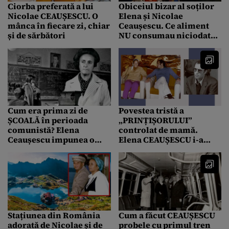
Ciorba preferată a lui
Obiceiul bizar al soților
Nicolae CEAUȘESCU. O
Elena și Nicolae
mânca în fiecare zi, chiar
Ceaușescu. Ce aliment
și de sărbători
NU consumau niciodată
la masă
Cum era prima zi de
Povestea tristă a
ȘCOALĂ în perioada
„PRINȚIȘORULUI”
comunistă? Elena
controlat de mamă.
Ceaușescu impunea o
Elena CEAUȘESCU i-a
regulă stranie pentru
alungat iubitele, i-a
elevi și nu avea legătură
impus soția, i-a interzis
cu învățământul
copilul cu marea
dragoste
Stațiunea din România
Cum a făcut CEAUȘESCU
adorată de Nicolae și de
probele cu primul tren