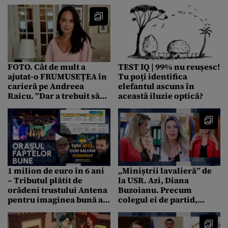
război americane
patrulează apele
Venezuelei
FOTO. Cât de mult a
TEST IQ | 99% nu reușesc!
ajutat-o FRUMUSEȚEA în
Tu poți identifica
carieră pe Andreea
elefantul ascuns în
Raicu. ”Dar a trebuit să
această iluzie optică?
muncesc dublu”
1 milion de euro în 6 ani
„Miniștrii lavalieră” de
– Tributul plătit de
la USR. Azi, Diana
orădeni trustului Antena
Buzoianu. Precum
pentru imaginea bună a
colegul ei de partid,
lui Bolojan
Miruță, ministrul
Mediului, nu pleacă