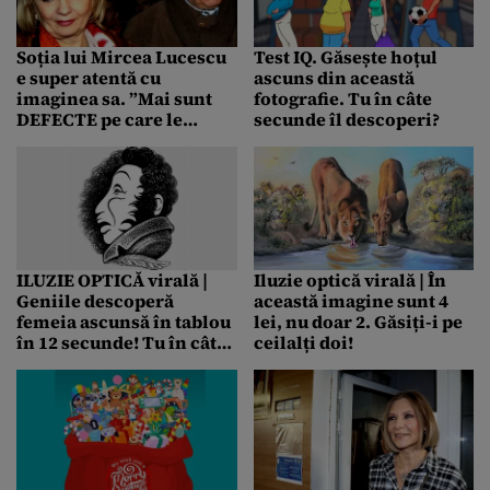
Soția lui Mircea Lucescu
Test IQ. Găsește hoțul
e super atentă cu
ascuns din această
imaginea sa. ”Mai sunt
fotografie. Tu în câte
DEFECTE pe care le
secunde îl descoperi?
ascunzi”
ILUZIE OPTICĂ virală |
Iluzie optică virală | În
Geniile descoperă
această imagine sunt 4
femeia ascunsă în tablou
lei, nu doar 2. Găsiți-i pe
în 12 secunde! Tu în cât
ceilalți doi!
timp ai observat-o?