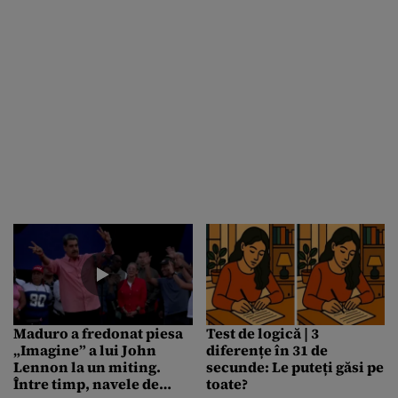
imaginea președintelui
și angajează campanii
online plătite cu acesta
Maduro a fredonat piesa
Test de logică | 3
„Imagine” a lui John
diferențe în 31 de
Lennon la un miting.
secunde: Le puteți găsi pe
Între timp, navele de
toate?