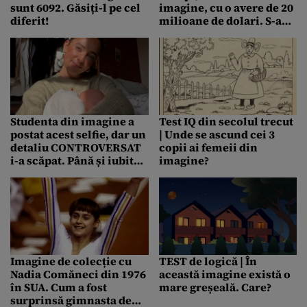
sunt 6092. Găsiți-l pe cel
imagine, cu o avere de 20
diferit!
milioane de dolari. S-a
retras după ce a jucat
într-un celebru serial
Studenta din imagine a
Test IQ din secolul trecut
postat acest selfie, dar un
| Unde se ascund cei 3
detaliu CONTROVERSAT
copii ai femeii din
i-a scăpat. Până și iubitul
imagine?
ei a înlemnit!
Imagine de colecție cu
TEST de logică | În
Nadia Comăneci din 1976
această imagine există o
în SUA. Cum a fost
mare greșeală. Care?
surprinsă gimnasta de