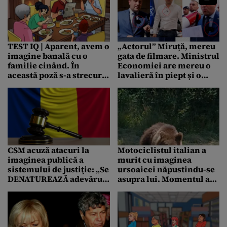
nicăieri fără echipă de
filmare. Inundații,
proteste, acțiuni, toate
trec mai întâi printr-o
regie. Prioritate are
TEST IQ | Aparent, avem o
„Actorul” Miruță, mereu
imaginea și abia apoi
imagine banală cu o
gata de filmare. Ministrul
rezolvarea problemelor
familie cinând. În
Economiei are mereu o
reale
această poză s-a strecurat
lavalieră în piept și o
însă o mare greșeală.
cameră după el. Joacă în
Găsiți-o!
tot felul de scenete
pentru rețelele sociale și
pare preocupat mai
degrabă de imagine decât
de rezolvarea
problemelor
CSM acuză atacuri la
Motociclistul italian a
imaginea publică a
murit cu imaginea
sistemului de justiţie: „Se
ursoaicei năpustindu-se
DENATUREAZĂ adevărul
asupra lui. Momentul a
sau se prezintă într-o
fost surprins cu telefonul
manieră tendenţioasă”
mobil