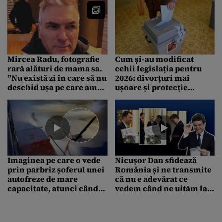
Mircea Radu, fotografie
Cum și-au modificat
rară alături de mama sa.
cehii legislația pentru
”Nu există zi în care să nu
2026: divorțuri mai
deschid ușa pe care am
ușoare și protecție
închis-o atunci”
împotriva abuzurilor
Imaginea pe care o vede
Nicușor Dan sfidează
prin parbriz șoferul unei
România și ne transmite
autofreze de mare
că nu e adevărat ce
capacitate, atunci când
vedem când ne uităm la
curăță șoseaua de zăpadă
clipul electoral în care
joacă alături de Drulă.
USR folosește ostentativ