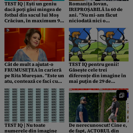
TEST IQ | Ești un geniu
Romanița Iovan,
dacă poți găsi mingea de
IREPROȘABILĂ la 60 de
fotbal din sacul lui Moș
ani. ”Nu mi-am făcut
Crăciun, în maximum 9
niciodată nici o
secunde
intervenție de nici un
fel”
Cât de mult a ajutat-o
TEST IQ pentru genii!
FRUMUSEȚEA în carieră
Găsește cele trei
pe Rita Mureșan. ”Este un
diferențe din imagine în
atu, contează ce faci cu
mai puțin de 29 de
ea”
secunde!
TEST IQ | Nu toate
De nerecunoscut! Cine e,
numerele din imagine
de fapt, ACTORUL din