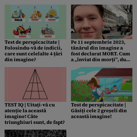
”10” în Madison Square
Garden?
Test de perspicacitate |
Pe 11 septembrie 2023,
Folosindu-vă de indicii,
tânărul din imagine a
care sunt celelalte 4 țări
fost declarat MORT. Cum
din imagine?
a „înviat din morți”, după
o lună de zile
TEST IQ | Uitați-vă cu
Test de perspicacitate |
atenție la această
Găsiți cele 2 greșeli din
imagine! Câte
această imagine!
triunghiuri sunt, de fapt?