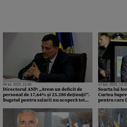
09 Iul. 2025, 15:00
17 Iun. 2025, 13:3
Directorul ANP: „Avem un deficit de
Soarta lui Io
personal de 17,64% și 25.280 deținuți!”.
Curtea Supre
Bugetul pentru salarii nu acoperă tot
pentru care f
anul, se fac eforturi de finanțare
EXTRĂDAT / D