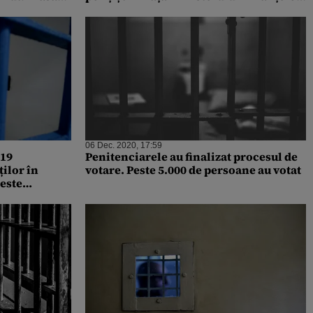
 interesați
Care sunt nemulțumirile lor și ce
acuzații aduc Guvernului
06 Dec. 2020, 17:59
-19
Penitenciarele au finalizat procesul de
ilor în
votare. Peste 5.000 de persoane au votat
 este