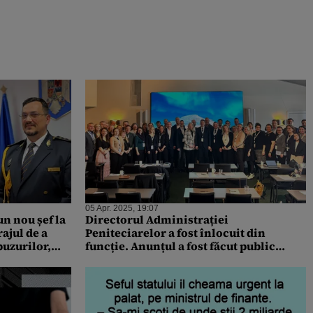
05 Apr. 2025, 19:07
un nou șef la
Directorul Administrației
ajul de a
Peniteciarelor a fost înlocuit din
buzurilor,
funcție. Anunțul a fost făcut public
e”
chiar de Dan Halchin, șeful ANP