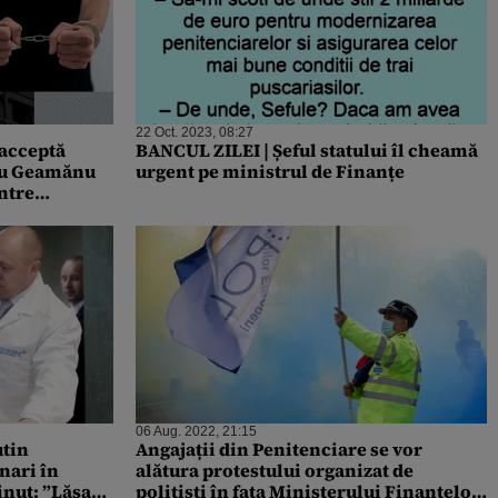
22 Oct. 2023, 08:27
 acceptă
BANCUL ZILEI | Șeful statului îl cheamă
u Geamănu
urgent pe ministrul de Finanțe
ntre
t”
06 Aug. 2022, 21:15
utin
Angajații din Penitenciare se vor
nari în
alătura protestului organizat de
inut: ”Lăsa
polițiști în fața Ministerului Finanțelor.