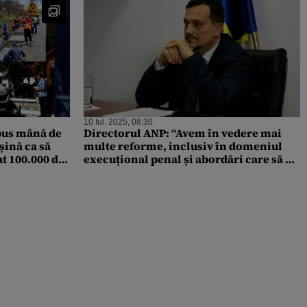
10 Iul. 2025, 08:30
 pus mână de
Directorul ANP: “Avem în vedere mai
ină ca să
multe reforme, inclusiv în domeniul
at 100.000 de
execuțional penal și abordări care să ne
scoată din automatisme!”