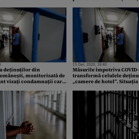
impresia unui maniac. Sunt
de criminali și tâlhari”
0
15 Dec. 2020, 19:40
a deținuților din
Măsurile împotriva COVID
românești, monitorizată de
transformă celulele deținuț
unt vizați condamnații care
„camere de hotel”. Situația
ele cu pușcăriași din
disperată! (EXCLUSIV)
lociu (EXCLUSIV)