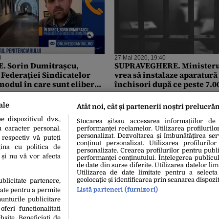
0
27 Mai 2020, 19:40
. Sorin Dumitrașcu,
SUPRAVEGHERE. Ministerul 
 Federației Sindicatelor
vrea să instalaze aparatură 
modul în care sunt eliberați
închisori după ce peste 7.0
n Turnagiu și Marius
telefoane au fost confiscat
ost deținuți-problemă!
penitenciare
ale
Atât noi, cât și partenerii noștri prelucră
credite trebuie schimbat –
 dispozitivul dvs.,
Stocarea și/sau accesarea informațiilor de
u caracter personal.
performanței reclamelor. Utilizarea profilurilo
personalizat. Dezvoltarea și îmbunătățirea serv
 respectiv vă puteți
conținut personalizat. Utilizarea profilurilor
ina cu politica de
personalizate. Crearea profilurilor pentru publ
i și nu vă vor afecta
performanței conținutului. Înțelegerea publiculu
de date din surse diferite. Utilizarea datelor lim
Utilizarea de date limitate pentru a selecta
geolocație și identificarea prin scanarea dispozit
ublicitate partenere,
Listă parteneri (furnizori)
date pentru a permite
unturile publicitare
oferi functionalitati
bsite. Beneficiati de