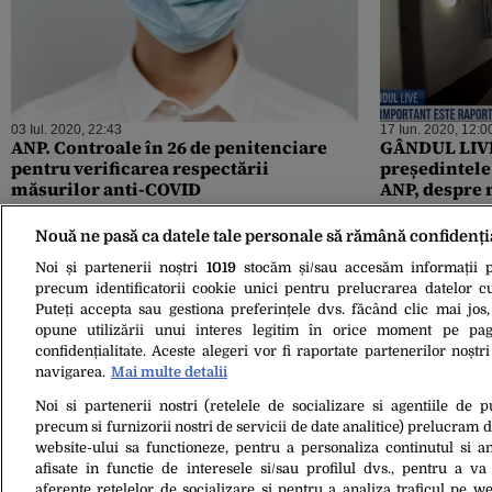
03 Iul. 2020, 22:43
17 Iun. 2020, 12:0
ANP. Controale în 26 de penitenciare
GÂNDUL LIVE
pentru verificarea respectării
președintele
măsurilor anti-COVID
ANP, despre 
deținuții: Io
Csampar au f
Nouă ne pasă ca datele tale personale să rămână confidenți
Sistemul de 
Noi și partenerii noștri
1019
stocăm și/sau accesăm informații pe
VIDEO
precum identificatorii cookie unici pentru prelucrarea datelor c
Puteți accepta sau gestiona preferințele dvs. făcând clic mai jos,
opune utilizării unui interes legitim în orice moment pe pag
confidențialitate. Aceste alegeri vor fi raportate partenerilor noștr
navigarea.
Mai multe detalii
Noi si partenerii nostri (retelele de socializare si agentiile de p
19 Apr. 2020, 10:16
precum si furnizorii nostri de servicii de date analitice) prelucram 
EXCEPȚIE. Singurii români care au fost
website-ului sa functioneze, pentru a personaliza continutul si an
feriți de coronavirus. Sunt peste 20.000
afisate in functie de interesele si/sau profilul dvs., pentru a va 
în toată țara
aferente retelelor de socializare si pentru a analiza traficul pe we