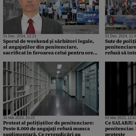
31 Dec. 2024, 12:21
31 Dec. 2024, 11:
Sporul de weekend și sărbători legale,
Sute de poli
al angajaților din penitenciare,
penitenciare
sacrificat în favoarea celui pentru ore
refuză să int
suplimentare
30 Mai 2023, 23:22
03 Mai 2023, 12:4
Protest al polițiștilor de penitenciare:
Ce SALARIU c
Peste 8.000 de angajați refuză munca
penitenciar. 
suplimentară. Ce revendicări au
proteste