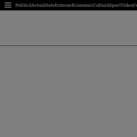
Politică
Actualitate
Externe
Economic
Cultură
Sport
Video
C