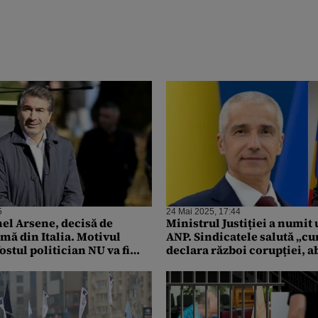
5
24 Mai 2025, 17:44
nel Arsene, decisă de
Ministrul Justiției a numit 
mă din Italia. Motivul
ANP. Sindicatele salută „cur
ostul politician NU va fi
declara război corupției, a
ecizia este definitivă
incompetenței managerial