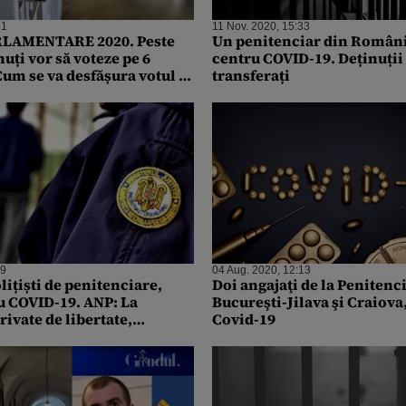
41
11 Nov. 2020, 15:33
LAMENTARE 2020. Peste
Un penitenciar din Român
nuți vor să voteze pe 6
centru COVID-19. Deținuții 
um se va desfășura votul în
transferați
e
49
04 Aug. 2020, 12:13
lițiști de penitenciare,
Doi angajaţi de la Penitenc
u COVID-19. ANP: La
Bucureşti-Jilava şi Craiova,
ivate de libertate,
Covid-19
nu relevat existenţa unor
ecifice