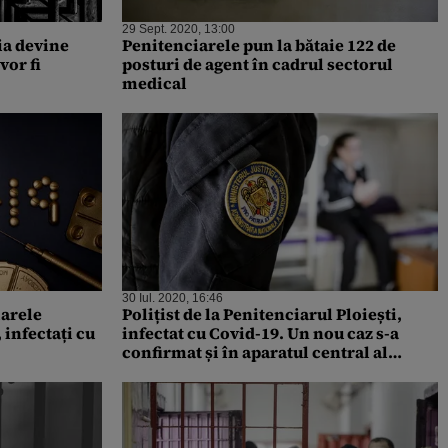
29 Sept. 2020, 13:00
ia devine
Penitenciarele pun la bătaie 122 de
vor fi
posturi de agent în cadrul sectorul
medical
30 Iul. 2020, 16:46
iarele
Polițist de la Penitenciarul Ploiești,
 infectați cu
infectat cu Covid-19. Un nou caz s-a
confirmat și în aparatul central al
Administrației Naționale a
Penitenciarelor