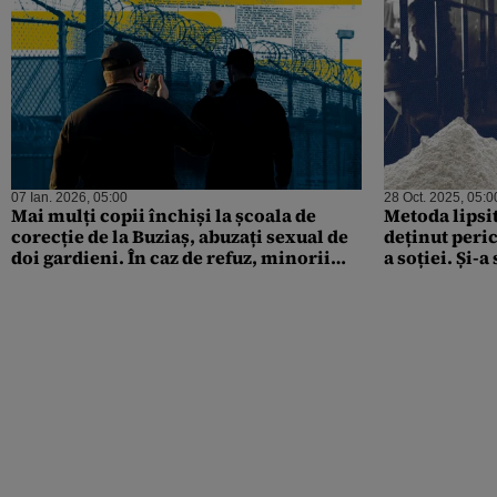
07 Ian. 2026, 05:00
28 Oct. 2025, 05:0
Mai mulți copii închiși la școala de
Metoda lipsi
corecție de la Buziaș, abuzați sexual de
deținut peric
doi gardieni. În caz de refuz, minorii
a soției. Și-a
erau torturați de către paznici
fără milă