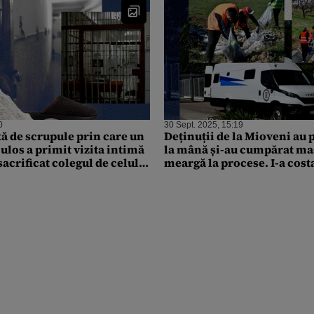
0
30 Sept. 2025, 15:19
tă de scrupule prin care un
Deținuții de la Mioveni au
ulos a primit vizita intimă
la mână și-au cumpărat maș
 sacrificat colegul de celulă,
meargă la procese. I-a cost
euro