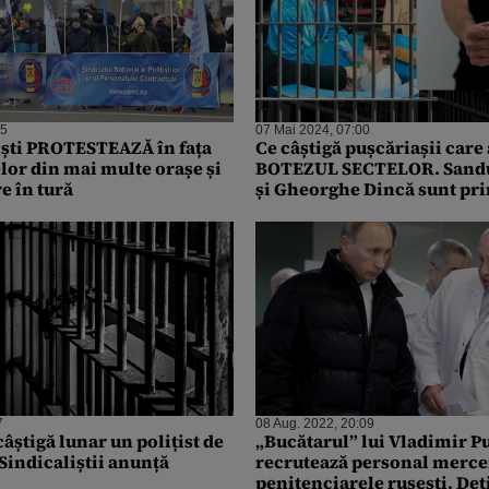
45
07 Mai 2024, 07:00
țiști PROTESTEAZĂ în fața
Ce câștigă pușcăriașii care
lor din mai multe orașe și
BOTEZUL SECTELOR. Sand
re în tură
și Gheorghe Dincă sunt pri
criminalii care s-au „pocăi
7
08 Aug. 2022, 20:09
âștigă lunar un polițist de
„Bucătarul” lui Vladimir P
Sindicaliștii anunță
recrutează personal merce
penitenciarele rusești. Deț