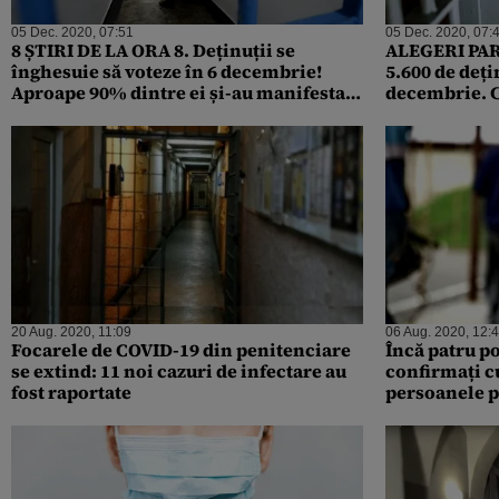
05 Dec. 2020, 07:51
05 Dec. 2020, 07:
8 ȘTIRI DE LA ORA 8. Deținuții se
ALEGERI PAR
înghesuie să voteze în 6 decembrie!
5.600 de deți
Aproape 90% dintre ei și-au manifestat
decembrie. C
intenția de vot
penitenciar
20 Aug. 2020, 11:09
06 Aug. 2020, 12:
Focarele de COVID-19 din penitenciare
Încă patru po
se extind: 11 noi cazuri de infectare au
confirmați c
fost raportate
persoanele pr
verificările 
simptome sp