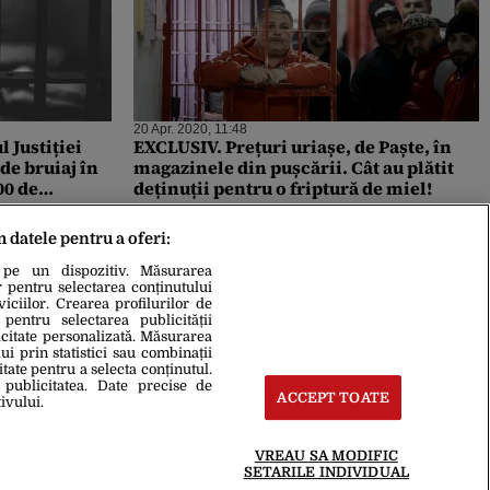
20 Apr. 2020, 11:48
Justiției
EXCLUSIV. Prețuri uriașe, de Paște, în
de bruiaj în
magazinele din pușcării. Cât au plătit
00 de
deținuții pentru o friptură de miel!
e din
m datele pentru a oferi:
 pe un dispozitiv. Măsurarea
r pentru selectarea conținutului
iciilor. Crearea profilurilor de
 pentru selectarea publicității
icitate personalizată. Măsurarea
i prin statistici sau combinații
itate pentru a selecta conținutul.
 publicitatea. Date precise de
ACCEPT TOATE
ivului.
VREAU SA MODIFIC
SETARILE INDIVIDUAL