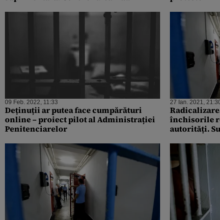
09 Feb. 2022, 11:33
27 Ian. 2021, 21:3
Deținuții ar putea face cumpărături
Radicalizare
online – proiect pilot al Administrației
închisorile 
Penitenciarelor
autorități. S
împart celul
Orientul Mij