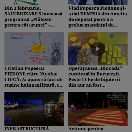
Din 1 februarie,
Vlad Popescu Piedone și-
SALUBRIZARE 5 lansează
a dat DEMISIA din funcția
programul „Plătește
de deputat pentru a
pentru cât arunci” –
prelua mandatul de
cetățenii vor plăti în
primar al Sectorului 5 /
funcție de cantitatea
Cine îi ia locul?
deșeurilor produse (P)
Cristian Popescu
Operațiunea „Blocada”
PIEDONE către Nicolae
continuă în București.
CIUCĂ: Ai ajuns să faci de
Peste 11 kg de bijuterii
rușine haina militară, cu
din aur au fost
bâlbele, prostiile și
descoperite în mașina
aiurelile pe care le
unui bărbat, în Sectorul 5
debitezi
INFRASTRUCTURĂ
Acțiune pentru