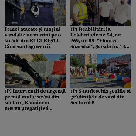
Femei atacate și mașini
(P) Reabilitări la
vandalizate mașini pe o
Grădinițele nr. 54, nr.
stradă din BUCUREȘTI.
269, nr. 55- “Floarea
Cine sunt agresorii
Soarelui”, Școala nr. 135
“Ștefan cel Mare” și
Școala Grigore Tocilescu
(P) Intervenții de urgență
(P) S-au deschis școlile și
pe mai multe străzi din
grădinițele de vară din
sector: „Rămânem
Sectorul 5
mereu pregătiți să
intervenim”