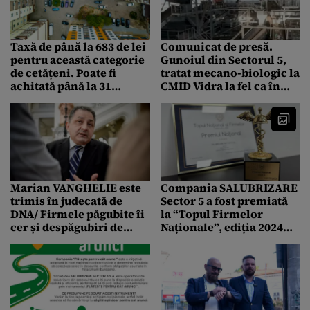
Taxă de până la 683 de lei
Comunicat de presă.
pentru această categorie
Gunoiul din Sectorul 5,
de cetățeni. Poate fi
tratat mecano-biologic la
achitată până la 31
CMID Vidra la fel ca în
martie 2025
capitalele europene
dezvoltate
Marian VANGHELIE este
Compania SALUBRIZARE
trimis în judecată de
Sector 5 a fost premiată
DNA/ Firmele păgubite îi
la “Topul Firmelor
cer și despăgubiri de
Naționale”, ediția 2024
peste 2 milioane de lei
(P)