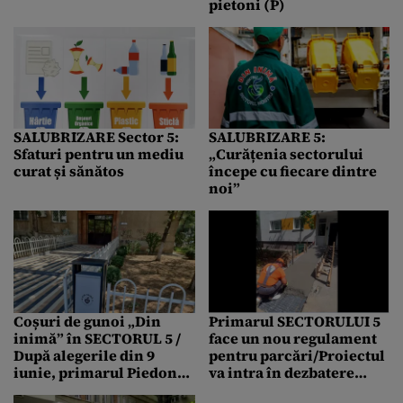
pietoni (P)
SALUBRIZARE Sector 5:
SALUBRIZARE 5:
Sfaturi pentru un mediu
„Curățenia sectorului
curat și sănătos
începe cu fiecare dintre
noi”
Coșuri de gunoi „Din
Primarul SECTORULUI 5
inimă” în SECTORUL 5 /
face un nou regulament
După alegerile din 9
pentru parcări/Proiectul
iunie, primarul Piedone
va intra în dezbatere
predă ștafeta cu stil
publică