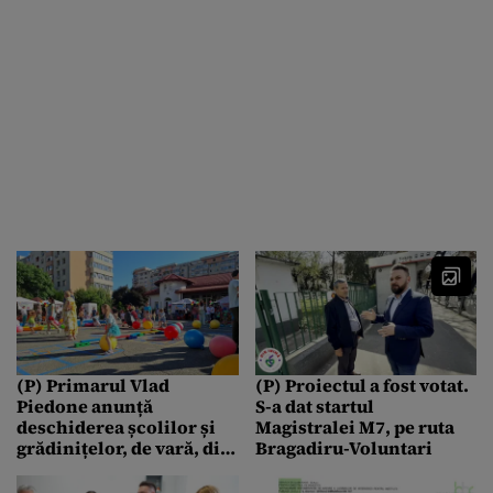
(P) Primarul Vlad
(P) Proiectul a fost votat.
Piedone anunță
S-a dat startul
deschiderea școlilor și
Magistralei M7, pe ruta
grădinițelor, de vară, din
Bragadiru-Voluntari
Sectorul 5