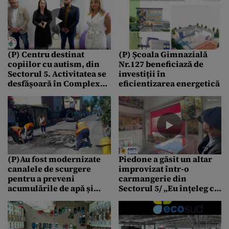
(P) Centru destinat
(P) Școala Gimnazială
copiilor cu autism, din
Nr.127 beneficiază de
Sectorul 5. Activitatea se
investiții în
desfășoară în Complexul
eficientizarea energetică
Multifuncțional “Sfântul
Andrei”
(P)Au fost modernizate
Piedone a găsit un altar
canalele de scurgere
improvizat într-o
pentru a preveni
carmangerie din
acumulările de apă și
Sectorul 5/ „Eu înțeleg că
posibilele inundații
sunteți credincioși, dar
puneți-vă o icoană!”