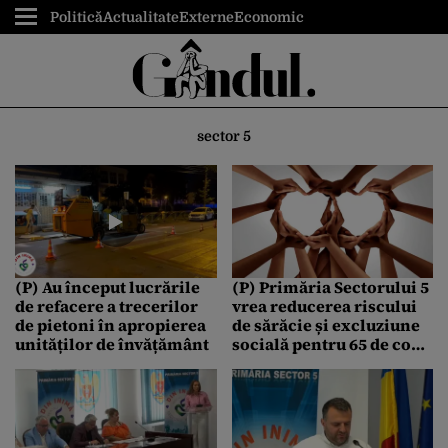
Politică
Actualitate
Externe
Economic
sector 5
(P) Au început lucrările
(P) Primăria Sectorului 5
de refacere a trecerilor
vrea reducerea riscului
de pietoni în apropierea
de sărăcie și excluziune
unităților de învățământ
socială pentru 65 de copii
și tineri, cu bani
europeni