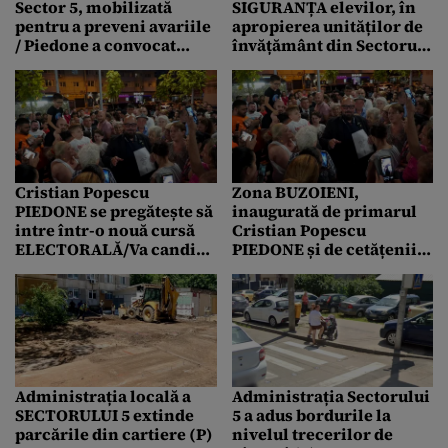
Sector 5, mobilizată
SIGURANȚA elevilor, în
pentru a preveni avariile
apropierea unităților de
/ Piedone a convocat
învățământ din Sectorul
Comandamentul de
5 / Au fost marcate 32
Urgență (P)
treceri de pietoni (P)
Cristian Popescu
Zona BUZOIENI,
PIEDONE se pregătește să
inaugurată de primarul
intre într-o nouă cursă
Cristian Popescu
ELECTORALĂ/Va candida
PIEDONE și de cetățenii
pentru o funcție de
Sectorului 5 / Piedone:
SENATOR, din partea
Înseamnă că facem
PUSL
lucrurile cum trebuie (P)
Administrația locală a
Administrația Sectorului
SECTORULUI 5 extinde
5 a adus bordurile la
parcările din cartiere (P)
nivelul trecerilor de