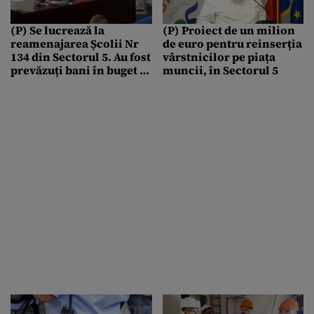
(P) Se lucrează la
(P) Proiect de un milion
reamenajarea Școlii Nr
de euro pentru reinserția
134 din Sectorul 5. Au fost
vârstnicilor pe piața
prevăzuți bani în buget și
muncii, în Sectorul 5
pentru ferestrele cu
probleme