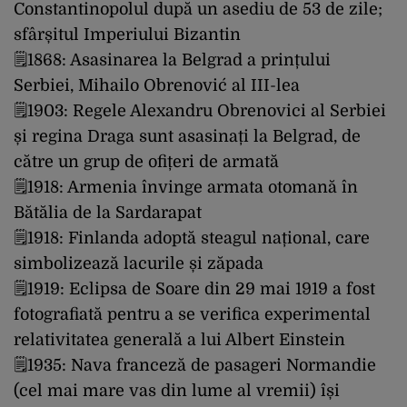
Constantinopolul după un asediu de 53 de zile;
sfârșitul Imperiului Bizantin
🗒1868: Asasinarea la Belgrad a prințului
Serbiei, Mihailo Obrenović al III-lea
🗒1903: Regele Alexandru Obrenovici al Serbiei
și regina Draga sunt asasinați la Belgrad, de
către un grup de ofițeri de armată
🗒1918: Armenia învinge armata otomană în
Bătălia de la Sardarapat
🗒1918: Finlanda adoptă steagul național, care
simbolizează lacurile și zăpada
🗒1919: Eclipsa de Soare din 29 mai 1919 a fost
fotografiată pentru a se verifica experimental
relativitatea generală a lui Albert Einstein
🗒1935: Nava franceză de pasageri Normandie
(cel mai mare vas din lume al vremii) își