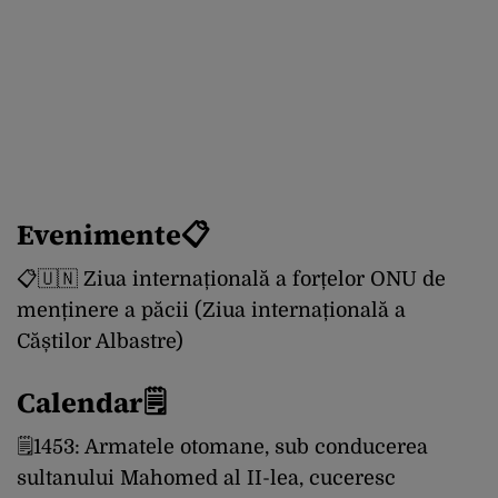
Evenimente📋
📋🇺🇳 Ziua internațională a forțelor ONU de
menținere a păcii (Ziua internațională a
Căștilor Albastre)
Calendar🗒
🗒1453: Armatele otomane, sub conducerea
sultanului Mahomed al II-lea, cuceresc