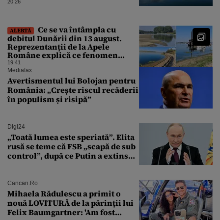
critic”, iar centrala de la
20:26
Cernavodă s-ar putea opri
Ce se va întâmpla cu
ALERTĂ
debitul Dunării din 13 august.
Reprezentanții de la Apele
Române explică ce fenomen
urmează
19:41
Mediafax
Avertismentul lui Bolojan pentru
România: „Crește riscul recăderii
în populism și risipă”
Digi24
„Toată lumea este speriată”. Elita
rusă se teme că FSB „scapă de sub
control”, după ce Putin a extins
puterea serviciului
Cancan.ro
Mihaela Rădulescu a primit o
nouă LOVITURĂ de la părinții lui
Felix Baumgartner: 'Am fost