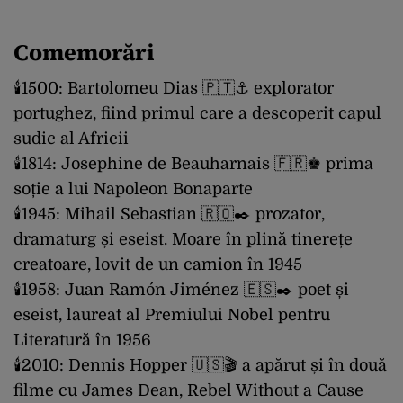
Comemorări
🕯1500: Bartolomeu Dias 🇵🇹⚓️ explorator
portughez, fiind primul care a descoperit capul
sudic al Africii
🕯1814: Josephine de Beauharnais 🇫🇷♚ prima
soție a lui Napoleon Bonaparte
🕯1945: Mihail Sebastian 🇷🇴✒️ prozator,
dramaturg și eseist. Moare în plină tinerețe
creatoare, lovit de un camion în 1945
🕯1958: Juan Ramón Jiménez 🇪🇸✒️ poet și
eseist, laureat al Premiului Nobel pentru
Literatură în 1956
🕯2010: Dennis Hopper 🇺🇸🎬 a apărut și în două
filme cu James Dean, Rebel Without a Cause