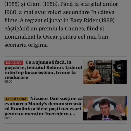
(1955) și Giant (1956). Până la sfârșitul anilor
1960, a mai avut roluri secundare în câteva
filme. A regizat și jucat în Easy Rider (1969)
câștigând un premiu la Cannes, fiind și
nominalizat la Oscar pentru cel mai bun
scenariu original
Ce a ajuns să facă, la
EXCLUSIV
pușcărie, temutul Bebino. Liderul
interlop bucureștean, trimis la
reeducare
05:00
Nicușor Dan susține că
ULTIMA ORĂ
evaluarea Moody’s demonstrează
că România a făcut pașii necesari
pentru a menține încrederea
investitorilor: „Totuși,
00:18
perspectiva rămâne rezervată”