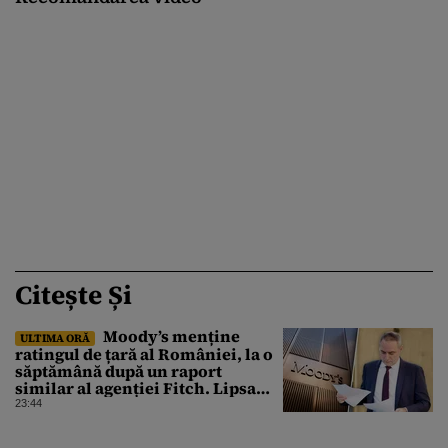
Citește Și
Moody’s menține
ULTIMA ORĂ
ratingul de țară al României, la o
săptămână după un raport
similar al agenției Fitch. Lipsa
unui guvern cu puteri depline,
23:44
principala vulnerabilitate din
raport