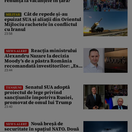
renunță la vacanțele în țară?
Cât de repede și-au
MILITAR
epuizat SUA și aliații din Orientul
Mijlociu rachetele în conflictul
cu Iranul
23:58
Reacția ministrului
NEWS ALERT
Alexandru Nazare la decizia
Moody’s de a păstra România
recomandată investitorilor: „Este
un răgaz, dar în niciun caz un
23:44
motiv de relaxare”
Senatul SUA adoptă
TENSIUNI
proiectul de lege privind
sancțiunile împotriva Rusiei,
promovat de omul lui Trump
23:40
Nouă breșă de
NEWS ALERT
securitate în spațiul NATO. Două