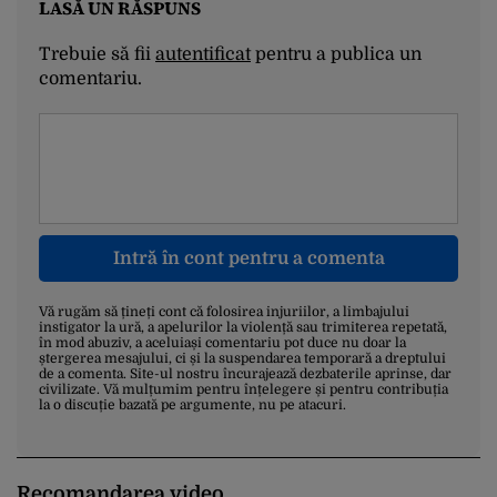
LASĂ UN RĂSPUNS
Trebuie să fii
autentificat
pentru a publica un
comentariu.
Intră în cont pentru a comenta
Vă rugăm să țineți cont că folosirea injuriilor, a limbajului
instigator la ură, a apelurilor la violență sau trimiterea repetată,
în mod abuziv, a aceluiași comentariu pot duce nu doar la
ștergerea mesajului, ci și la suspendarea temporară a dreptului
de a comenta. Site-ul nostru încurajează dezbaterile aprinse, dar
civilizate. Vă mulțumim pentru înțelegere și pentru contribuția
la o discuție bazată pe argumente, nu pe atacuri.
Recomandarea video