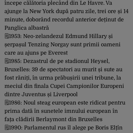
începe călătoria plecând din Le Havre. Va
ajunge la New York după patru zile, trei ore și 14
minute, doborând recordul anterior deținut de
Panglica albastră
🗒1953: Neo-zelandezul Edmund Hillary și
șerpașul Tenzing Norgay sunt primii oameni
care au ajuns pe Everest
🗒1985: Dezastrul de pe stadionul Heysel,
Bruxelles: 39 de spectatori au murit și sute au
fost răniți, în urma prăbușirii unei tribune, la
meciul din finala Cupei Campionilor Europeni
dintre Juventus și Liverpool
🗒1986: Noul steag european este ridicat pentru
prima dată în sunetele imnului european în
fața clădirii Berlaymont din Bruxelles
🗒1990: Parlamentul rus îl alege pe Boris Elțîn