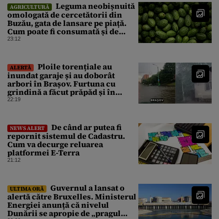
Leguma neobișnuită
AGRICULTURĂ
omologată de cercetătorii din
Buzău, gata de lansare pe piață.
Cum poate fi consumată și de
unde provine soiul
23:12
Ploile torențiale au
ALERTĂ
inundat garaje și au doborât
arbori în Brașov. Furtuna cu
grindină a făcut prăpăd și în
Bihor
22:19
De când ar putea fi
NEWS ALERT
repornit sistemul de Cadastru.
Cum va decurge reluarea
platformei E-Terra
21:12
Guvernul a lansat o
ULTIMA ORĂ
alertă către Bruxelles. Ministerul
Energiei anunță că nivelul
Dunării se apropie de „pragul