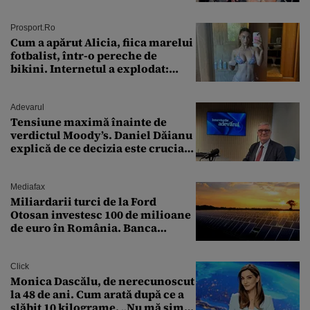
ȘTEARSĂ complet din
Prosport.ro
Cum a apărut Alicia, fiica marelui
fotbalist, într-o pereche de
bikini. Internetul a explodat:
„Zeiță superbă!”
Adevarul
Tensiune maximă înainte de
verdictul Moody’s. Daniel Dăianu
explică de ce decizia este crucială
pentru economia României
Mediafax
Miliardarii turci de la Ford
Otosan investesc 100 de milioane
de euro în România. Banca
Transilvania le acordă o
finanțare uriașă
Click
Monica Dascălu, de nerecunoscut
la 48 de ani. Cum arată după ce a
slăbit 10 kilograme. „Nu mă simt