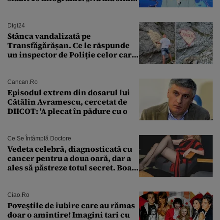
bine în această perioadă”
Digi24
Stânca vandalizată pe
Transfăgărășan. Ce le răspunde
un inspector de Poliție celor care
întreabă: „Dar ce a făcut?”
Cancan.ro
Episodul extrem din dosarul lui
Cătălin Avramescu, cercetat de
DIICOT: 'A plecat în pădure cu o
Ce Se Întâmplă Doctore
Vedeta celebră, diagnosticată cu
cancer pentru a doua oară, dar a
ales să păstreze totul secret. Boala
a fost descoperită la un control de
rutină
Ciao.ro
Poveştile de iubire care au rămas
doar o amintire! Imagini tari cu