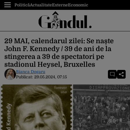
Politică
Actualitate
Externe
Economic
29 MAI, calendarul zilei: Se naște
John F. Kennedy / 39 de ani de la
stingerea a 39 de spectatori pe
stadionul Heysel, Bruxelles
Bianca Dogaru
Publicat:
29.05.2024, 07:15