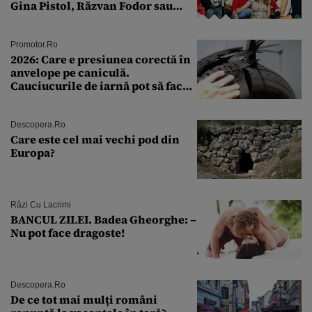
Gina Pistol, Răzvan Fodor sau
Andra Măruţă şi foştii parteneri
Promotor.ro
2026: Care e presiunea corectă în
anvelope pe caniculă.
Cauciucurile de iarnă pot să facă
explozie la peste 40°C?
Descopera.ro
Care este cel mai vechi pod din
Europa?
Râzi Cu Lacrimi
BANCUL ZILEI. Badea Gheorghe: –
Nu pot face dragoste!
Descopera.ro
De ce tot mai mulți români