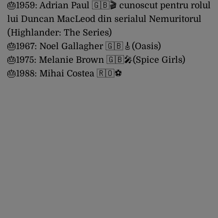
🎂1959: Adrian Paul 🇬🇧🎬 cunoscut pentru rolul
lui Duncan MacLeod din serialul Nemuritorul
(Highlander: The Series)
🎂1967: Noel Gallagher 🇬🇧🎸(Oasis)
🎂1975: Melanie Brown 🇬🇧🎤(Spice Girls)
🎂1988: Mihai Costea 🇷🇴⚽️