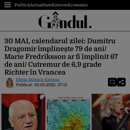
Politică
Actualitate
Externe
Economic
30 MAI, calendarul zilei: Dumitru
Dragomir împlinește 79 de ani/
Marie Fredriksson ar fi împlinit 67
de ani/ Cutremur de 6,9 grade
Richter în Vrancea
Elena Stănică-Ezeanu
Publicat:
30.05.2025, 07:15