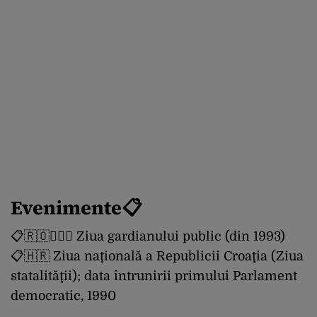
Evenimente📋
📋🇷🇴👮🏻‍♀️ Ziua gardianului public (din 1993)
📋🇭🇷 Ziua naţională a Republicii Croaţia (Ziua
statalităţii); data întrunirii primului Parlament
democratic, 1990