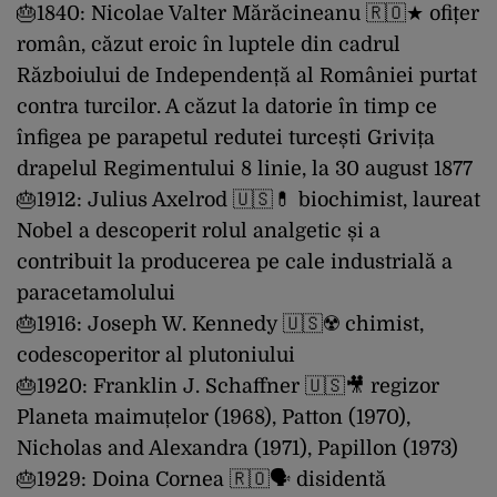
🎂1840: Nicolae Valter Mărăcineanu 🇷🇴★ ofițer
român, căzut eroic în luptele din cadrul
Războiului de Independență al României purtat
contra turcilor. A căzut la datorie în timp ce
înfigea pe parapetul redutei turcești Grivița
drapelul Regimentului 8 linie, la 30 august 1877
🎂1912: Julius Axelrod 🇺🇸💊 biochimist, laureat
Nobel a descoperit rolul analgetic și a
contribuit la producerea pe cale industrială a
paracetamolului
🎂1916: Joseph W. Kennedy 🇺🇸☢️ chimist,
codescoperitor al plutoniului
🎂1920: Franklin J. Schaffner 🇺🇸🎥 regizor
Planeta maimuțelor (1968), Patton (1970),
Nicholas and Alexandra (1971), Papillon (1973)
🎂1929: Doina Cornea 🇷🇴🗣 disidentă