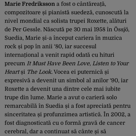
Marie Fredriksson
a fost o cântăreață,
compozitoare și pianistă suedeză, cunoscută la
nivel mondial ca solista trupei Roxette, alături
de Per Gessle. Născută pe 30 mai 1958 în Össjö,
Suedia, Marie și-a început cariera în muzica
rock și pop în anii ‘80, iar succesul
internațional a venit rapid odată cu hituri
precum
It Must Have Been Love
,
Listen to Your
Heart
și
The Look
. Vocea ei puternică și
expresivă a devenit un simbol al anilor ‘90, iar
Roxette a devenit una dintre cele mai iubite
trupe din lume. Marie a avut o carieră solo
remarcabilă în Suedia și a fost apreciată pentru
sinceritatea și profunzimea artistică. În 2002, a
fost diagnosticată cu o formă gravă de cancer
cerebral, dar a continuat să cânte și să