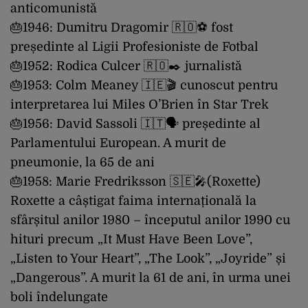
anticomunistă
🎂1946: Dumitru Dragomir 🇷🇴⚽️ fost
președinte al Ligii Profesioniste de Fotbal
🎂1952: Rodica Culcer 🇷🇴✒️ jurnalistă
🎂1953: Colm Meaney 🇮🇪🎬 cunoscut pentru
interpretarea lui Miles O’Brien în Star Trek
🎂1956: David Sassoli 🇮🇹🗣 președinte al
Parlamentului European. A murit de
pneumonie, la 65 de ani
🎂1958: Marie Fredriksson 🇸🇪🎤(Roxette)
Roxette a câștigat faima internațională la
sfârșitul anilor 1980 – începutul anilor 1990 cu
hituri precum „It Must Have Been Love”,
„Listen to Your Heart”, „The Look”, „Joyride” și
„Dangerous”. A murit la 61 de ani, în urma unei
boli îndelungate