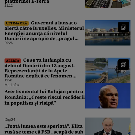
platformei E-Terra
21:12
Guvernul a lansat o
ULTIMA ORĂ
alertă către Bruxelles. Ministerul
Energiei anunță că nivelul
Dunării se apropie de „pragul
critic”, iar centrala de la
20:26
Cernavodă s-ar putea opri
Ce se va întâmpla cu
ALERTĂ
debitul Dunării din 13 august.
Reprezentanții de la Apele
Române explică ce fenomen
urmează
19:41
Mediafax
Avertismentul lui Bolojan pentru
România: „Crește riscul recăderii
în populism și risipă”
Digi24
„Toată lumea este speriată”. Elita
rusă se teme că FSB „scapă de sub