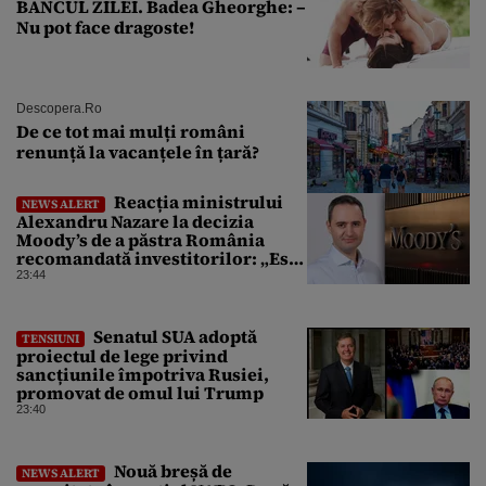
BANCUL ZILEI. Badea Gheorghe: –
Nu pot face dragoste!
Descopera.ro
De ce tot mai mulți români
renunță la vacanțele în țară?
Reacția ministrului
NEWS ALERT
Alexandru Nazare la decizia
Moody’s de a păstra România
recomandată investitorilor: „Este
un răgaz, dar în niciun caz un
23:44
motiv de relaxare”
Senatul SUA adoptă
TENSIUNI
proiectul de lege privind
sancțiunile împotriva Rusiei,
promovat de omul lui Trump
23:40
Nouă breșă de
NEWS ALERT