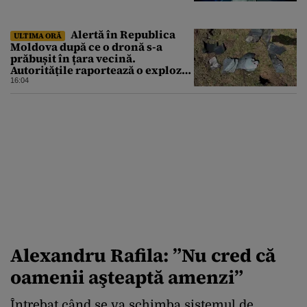
Alertă în Republica
ULTIMA ORĂ
Moldova după ce o dronă s-a
prăbușit în țara vecină.
Autoritățile raportează o explozie
urmată de incendiu
16:04
Alexandru Rafila: ”
Nu cred că
oamenii aşteaptă amenzi
”
Întrebat când se va schimba sistemul de