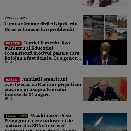
Descopera.ro
Lumea rămâne fără nisip de râu.
De ce este aceasta o problemă?
Daniel Funeriu, fost
REACȚIE
ministru al Educației,
comentează motivul pentru care
Bolojan a fost demis. Ce a generat
eșecul guvernării
15:51
Analiștii americani
RĂZBOI
avertizează că Rusia ar pregăti un
atac major asupra Kievului
înainte de 24 august
15:42
Washington Post:
FLASH NEWS
Pentagonul cere industriei de
apărare din SUA să crească
producția de arme după războiul