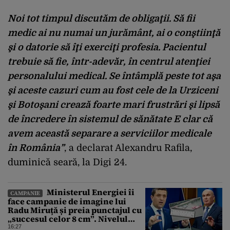
Noi tot timpul discutăm de obligaţii. Să fii
medic ai nu numai un jurământ, ai o conştiinţă
şi o datorie să îţi exerciţi profesia. Pacientul
trebuie să fie, într-adevăr, în centrul atenţiei
personalului medical. Se întâmplă peste tot aşa
şi aceste cazuri cum au fost cele de la Urziceni
şi Botoşani crează foarte mari frustrări şi lipsă
de încredere în sistemul de sănătate E clar că
avem această separare a serviciilor medicale
în România”
, a declarat Alexandru Rafila,
duminică seară, la Digi 24.
Ministerul Energiei îi
CAMPANIE
face campanie de imagine lui
Radu Miruță și preia punctajul cu
„succesul celor 8 cm”. Nivelul
Dunării a crescut cu 4 cm
16:27