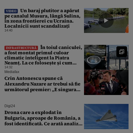
Un baraj plutitor a apărut
VIDEO
pe canalul Musura, lângă Sulina,
în zona frontierei cu Ucraina.
Localnicii sunt scandalizați
14:40
În toiul caniculei,
INFRASTRUCTURĂ
a fost montat primul culoar
climatic inteligent la Piatra
Neamț. La ce folosește și cum
arată
14:32
Mediafax
Crin Antonescu spune că
Alexandru Nazare ar trebui să fie
următorul premier: „E singura
soluție”
Digi24
Drona care a explodat în
Bulgaria, aproape de România, a
fost identificată. Ce arată analiza
preliminară a epavei