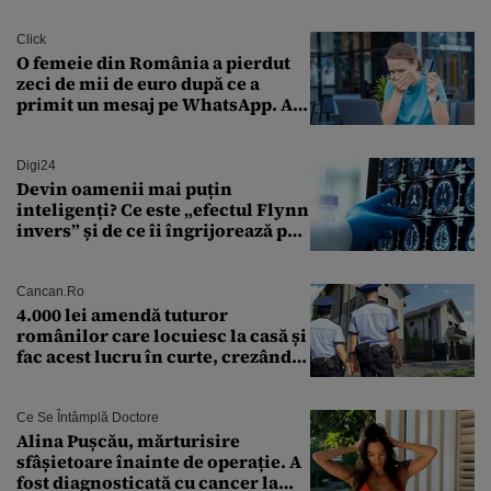
Click
O femeie din România a pierdut
zeci de mii de euro după ce a
primit un mesaj pe WhatsApp. A
crezut că va moșteni 175.000 de
euro din Franța
Digi24
Devin oamenii mai puțin
inteligenți? Ce este „efectul Flynn
invers” și de ce îi îngrijorează pe
cercetători
Cancan.ro
4.000 lei amendă tuturor
românilor care locuiesc la casă și
fac acest lucru în curte, crezând
că nu îi vede nimeni
Ce Se Întâmplă Doctore
Alina Pușcău, mărturisire
sfâșietoare înainte de operație. A
fost diagnosticată cu cancer la