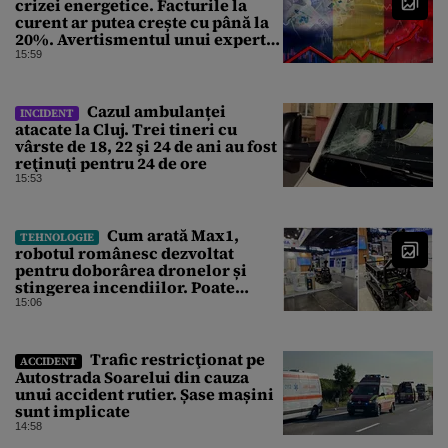
crizei energetice. Facturile la
curent ar putea crește cu până la
20%. Avertismentul unui expert
în energie
15:59
Cazul ambulanței
INCIDENT
atacate la Cluj. Trei tineri cu
vârste de 18, 22 şi 24 de ani au fost
reţinuţi pentru 24 de ore
15:53
Cum arată Max1,
TEHNOLOGIE
robotul românesc dezvoltat
pentru doborârea dronelor și
stingerea incendiilor. Poate
transporta încărcături de până la
15:06
850 kg
Trafic restricţionat pe
ACCIDENT
Autostrada Soarelui din cauza
unui accident rutier. Șase mașini
sunt implicate
14:58