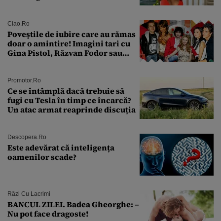
sân în metastază: „Este singurul
tratament care o să mă ajute să
îmi salvez viața”
Ciao.ro
Poveştile de iubire care au rămas
doar o amintire! Imagini tari cu
Gina Pistol, Răzvan Fodor sau
Andra Măruţă şi foştii parteneri
Promotor.ro
Ce se întâmplă dacă trebuie să
fugi cu Tesla în timp ce încarcă?
Un atac armat reaprinde discuția
Descopera.ro
Este adevărat că inteligența
oamenilor scade?
Râzi Cu Lacrimi
BANCUL ZILEI. Badea Gheorghe: –
Nu pot face dragoste!