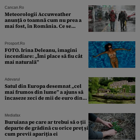
Cancan.ro
Meteorologii Accuweather
anunță o toamnă cum nu prea a
mai fost, în România. Ce se
întâmplă în septembrie,
octombrie și noiembrie 2026, în
București. Pe ce dată ninge
Prosport.ro
FOTO. Irina Deleanu, imagini
incendiare: „Îmi place să fiu cât
mai naturală”
Adevarul
Satul din Europa desemnat „cel
mai frumos din lume” a ajuns să
încaseze zeci de mii de euro din
amenzi pentru parcare. De ce s-au
săturat localnicii de turiști
Mediafax
Buruiana pe care ar trebui să o ții
departe de grădină cu orice preț și
cum previi apariția ei