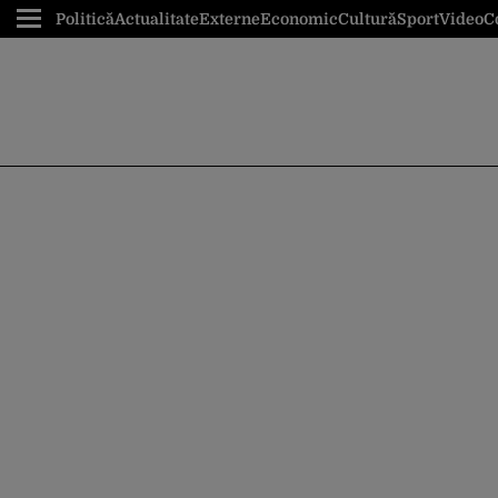
Politică
Actualitate
Externe
Economic
Cultură
Sport
Video
C