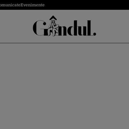
omunicate
Evenimente