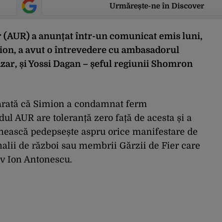
Urmărește-ne în Discover
 (AUR) a anunțat într-un comunicat emis luni,
mion, a avut o întrevedere cu ambasadorul
Azar, și Yossi Dagan – șeful regiunii Shomron
arată că Simion a condamnat ferm
ul AUR are toleranță zero față de acesta și a
ânească pedepsește aspru orice manifestare de
inalii de război sau membrii Gărzii de Fier care
iv Ion Antonescu.