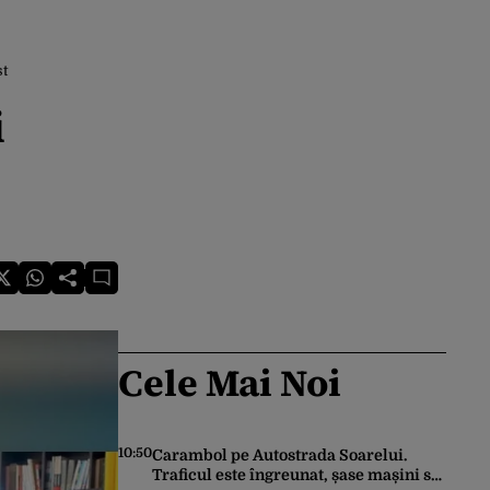
st
i
Cele Mai Noi
10:50
Carambol pe Autostrada Soarelui.
Traficul este îngreunat, șase mașini s-