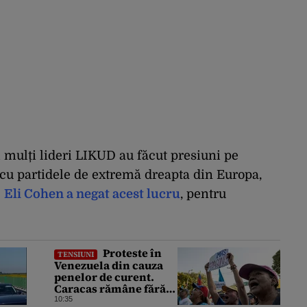
i mulți lideri LIKUD au făcut presiuni pe
 cu partidele de extremă dreapta din Europa,
e
Eli Cohen a negat acest lucru
, pentru
Proteste în
TENSIUNI
Venezuela din cauza
penelor de curent.
Caracas rămâne fără
electricitate, după ce
10:35