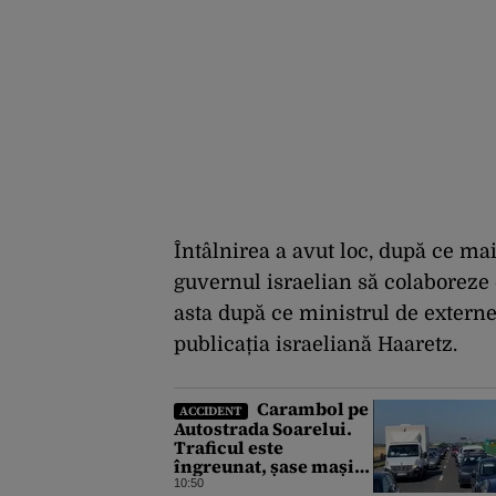
Întâlnirea a avut loc, după ce ma
guvernul israelian să colaboreze
asta după ce ministrul de extern
publicația israeliană Haaretz.
Carambol pe
ACCIDENT
Autostrada Soarelui.
Traficul este
îngreunat, șase mașini
s-au ciocnit
10:50