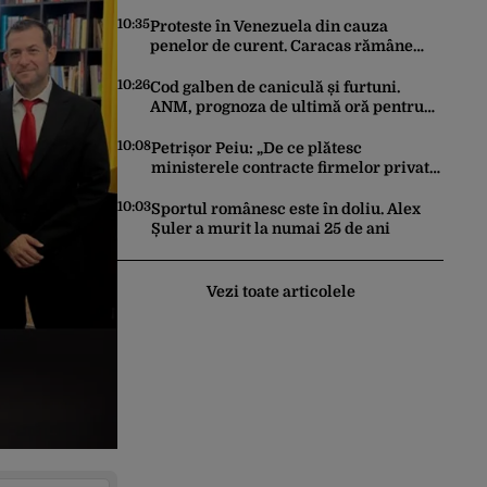
au ciocnit
10:35
Proteste în Venezuela din cauza
penelor de curent. Caracas rămâne
fără electricitate, după ce SUA au
promis modernizarea rețelei
10:26
Cod galben de caniculă și furtuni.
ANM, prognoza de ultimă oră pentru
București și restul țării
10:08
Petrișor Peiu: „De ce plătesc
ministerele contracte firmelor private
pentru a elabora strategii care
reprezintă îndatorirea angajaților din
10:03
Sportul românesc este în doliu. Alex
minister?”
Șuler a murit la numai 25 de ani
Vezi toate articolele