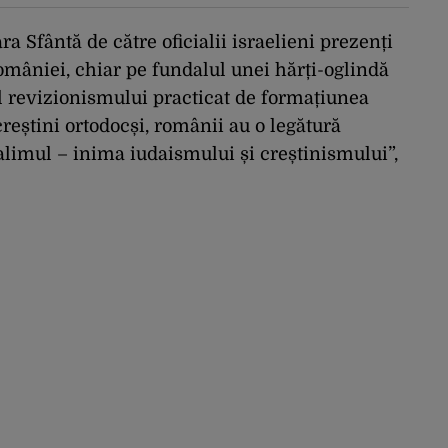
SUA au promis
modernizarea rețelei
ara Sfântă de către oficialii israelieni prezenți
omâniei, chiar pe fundalul unei hărți-oglindă
 revizionismului practicat de formațiunea
reștini ortodocși, românii au o legătură
alimul – inima iudaismului și creștinismului”,