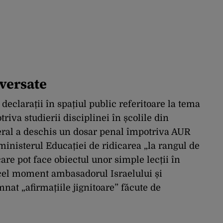
oversate
declarații în spațiul public referitoare la tema
riva studierii disciplinei în școlile din
ral a deschis un dosar penal împotriva AUR
ministerul Educației de ridicarea „la rangul de
re pot face obiectul unor simple lecții în
acel moment ambasadorul Israelului și
nat „afirmațiile jignitoare” făcute de