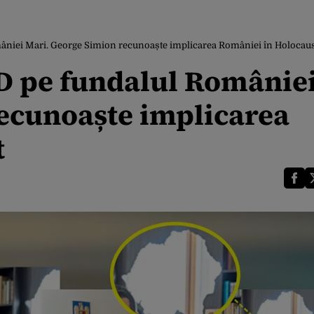
niei Mari. George Simion recunoaște implicarea României în Holocau
 pe fundalul Românie
ecunoaște implicarea
t