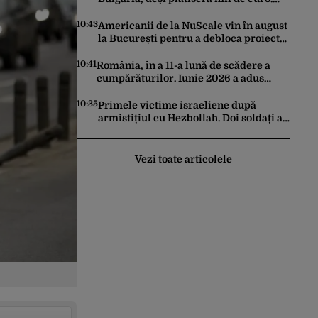
Cum s-au anulat zborurile charter de
pe o zi pe alta
10:43
Americanii de la NuScale vin în august
la București pentru a debloca proiectul
SMR de la Doicești
10:41
România, în a 11-a lună de scădere a
cumpărăturilor. Iunie 2026 a adus
prăbușirea comerțului, potrivit datelor
INS
10:35
Primele victime israeliene după
armistițiul cu Hezbollah. Doi soldați au
murit în sudul Libanului, iar un atac
aerian israelian a ucis un civil
Vezi toate articolele