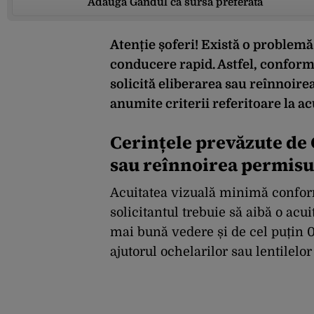
Adaugă Gândul ca sursă preferată
Atenție șoferi! Există o problemă
conducere rapid. Astfel, conform
solicită eliberarea sau reînnoire
anumite criterii referitoare la ac
Cerințele prevăzute de 
sau reînnoirea permisu
Acuitatea vizuală minimă confor
solicitantul trebuie să aibă o acui
mai bună vedere și de cel puțin 0,1 
ajutorul ochelarilor sau lentilelor