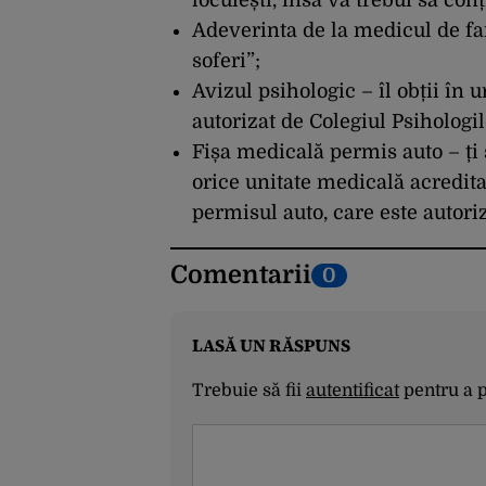
locuiești, însă va trebui să c
Adeverinta de la medicul de fa
soferi”;
Avizul psihologic – îl obții în 
autorizat de Colegiul Psiholog
Fișa medicală permis auto – ți 
orice unitate medicală acredita
permisul auto, care este autori
Comentarii
0
LASĂ UN RĂSPUNS
Trebuie să fii
autentificat
pentru a 