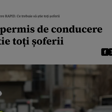
e RAPID. Ce trebuie să știe toți șoferii
ă permis de conducere
e toți șoferii