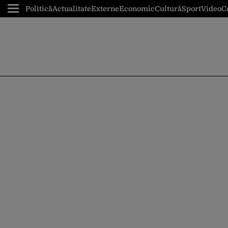
Politică
Actualitate
Externe
Economic
Cultură
Sport
Video
C