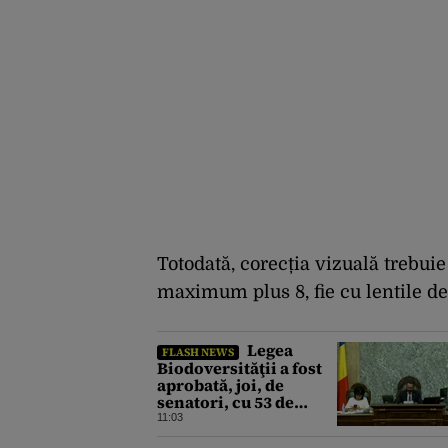
Totodată, corecția vizuală trebuie 
maximum plus 8, fie cu lentile de 
Legea
FLASH NEWS
Biodoversităţii a fost
aprobată, joi, de
senatori, cu 53 de
voturi pentru şi 18
11:03
contra