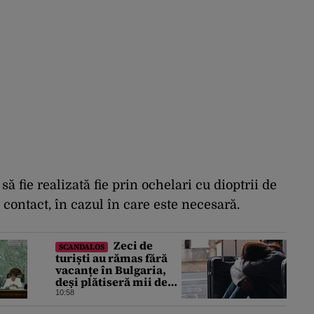
să fie realizată fie prin ochelari cu dioptrii de
contact, în cazul în care este necesară.
Zeci de
SCANDALOS
turiști au rămas fără
vacanțe în Bulgaria,
deși plătiseră mii de
euro. Cum s-au anulat
10:58
zborurile charter de