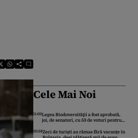
Cele Mai Noi
11:03
Legea Biodoversităţii a fost aprobată,
joi, de senatori, cu 53 de voturi pentru
şi 18 contra
10:58
Zeci de turiști au rămas fără vacanțe în
Bulgaria, deși plătiseră mii de euro.