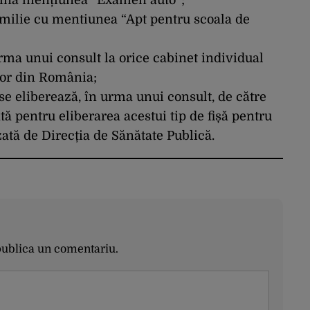
onțină mențiunea ”Examen auto”;
milie cu mentiunea “Apt pentru scoala de
urma unui consult la orice cabinet individual
ilor din România;
se eliberează, în urma unui consult, de către
tă pentru eliberarea acestui tip de fișă pentru
zată de Direcția de Sănătate Publică.
publica un comentariu.