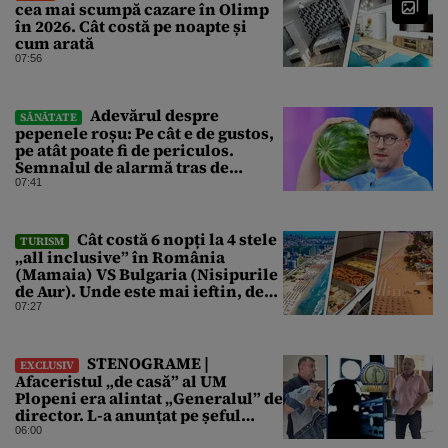
cea mai scumpă cazare în Olimp
în 2026. Cât costă pe noapte și
cum arată
07:56
Adevărul despre
SĂNĂTATE
pepenele roșu: Pe cât e de gustos,
pe atât poate fi de periculos.
Semnalul de alarmă tras de
doctorul Mihail Pautov
07:41
Cât costă 6 nopți la 4 stele
TURISM
„all inclusive” în România
(Mamaia) VS Bulgaria (Nisipurile
de Aur). Unde este mai ieftin, de
fapt
07:27
STENOGRAME |
EXCLUSIV
Afaceristul „de casă” al UM
Plopeni era alintat „Generalul” de
director. L-a anunțat pe șeful
uzinei că i-a adus „subțireanu,
06:00