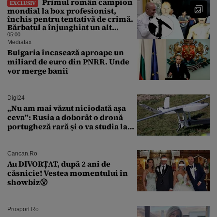
Primul român campion
EXCLUSIV
mondial la box profesionist,
închis pentru tentativă de crimă.
Bărbatul a înjunghiat un alt
interlop periculos
05:00
Mediafax
Bulgaria încasează aproape un
miliard de euro din PNRR. Unde
vor merge banii
Digi24
„Nu am mai văzut niciodată așa
ceva”: Rusia a doborât o dronă
portugheză rară și o va studia la
un institut de cercetare
Cancan.ro
Au DIVORȚAT, după 2 ani de
căsnicie! Vestea momentului în
showbiz😮
Prosport.ro