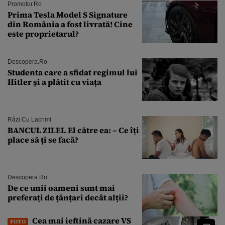
Promotor.ro
Prima Tesla Model S Signature
din România a fost livrată! Cine
este proprietarul?
Descopera.ro
Studenta care a sfidat regimul lui
Hitler și a plătit cu viața
Râzi Cu Lacrimi
BANCUL ZILEI. El către ea: – Ce îți
place să ți se facă?
Descopera.ro
De ce unii oameni sunt mai
preferați de țânțari decât alții?
Cea mai ieftină cazare VS
FOTO