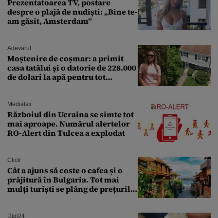
Prezentatoarea TV, postare
despre o plajă de nudiști: „Bine te-
am găsit, Amsterdam”
Adevarul
Moștenire de coșmar: a primit
casa tatălui și o datorie de 228.000
de dolari la apă pentru tot
cartierul
Mediafax
Războiul din Ucraina se simte tot
mai aproape. Numărul alertelor
RO-Alert din Tulcea a explodat
Click
Cât a ajuns să coste o cafea și o
prăjitură în Bulgaria. Tot mai
mulți turiști se plâng de prețurile
ridicate
Digi24