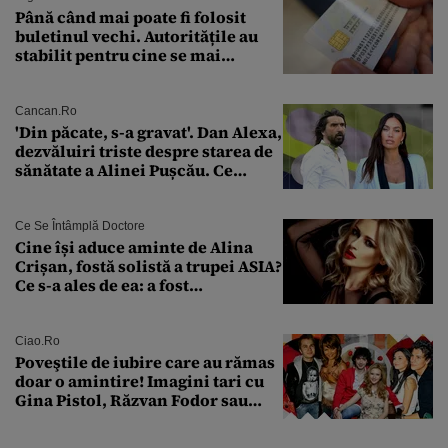
Până când mai poate fi folosit
buletinul vechi. Autoritățile au
stabilit pentru cine se mai
eliberează cartea de identitate
model 1997
Cancan.ro
'Din păcate, s-a gravat'. Dan Alexa,
dezvăluiri triste despre starea de
sănătate a Alinei Pușcău. Ce
discuție au avut cu două zile în
urmă
Ce Se Întâmplă Doctore
Cine își aduce aminte de Alina
Crișan, fostă solistă a trupei ASIA?
Ce s-a ales de ea: a fost
condamnată la închisoare cu
suspendare. Ce acuzații i se aduc
Ciao.ro
Poveştile de iubire care au rămas
doar o amintire! Imagini tari cu
Gina Pistol, Răzvan Fodor sau
Andra Măruţă şi foştii parteneri