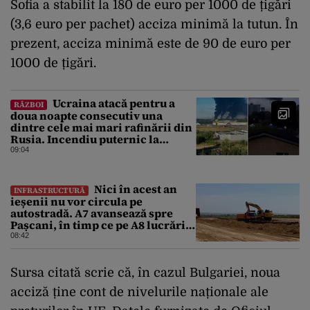
Sofia a stabilit la 180 de euro per 1000 de țigări
(3,6 euro per pachet) acciza minimă la tutun. În
prezent, acciza minimă este de 90 de euro per
1000 de țigări.
Ucraina atacă pentru a
RĂZBOI
doua noapte consecutiv una
dintre cele mai mari rafinării din
Rusia. Incendiu puternic la
instalația din Iaroslavl
09:04
Nici în acest an
INFRASTRUCTURĂ
ieșenii nu vor circula pe
autostradă. A7 avansează spre
Pașcani, în timp ce pe A8 lucrările
întârzie
08:42
Sursa citată scrie că, în cazul Bulgariei, noua
acciză ține cont de nivelurile naționale ale