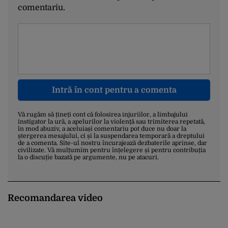
comentariu.
Intră în cont pentru a comenta
Vă rugăm să țineți cont că folosirea injuriilor, a limbajului
instigator la ură, a apelurilor la violență sau trimiterea repetată,
în mod abuziv, a aceluiași comentariu pot duce nu doar la
ștergerea mesajului, ci și la suspendarea temporară a dreptului
de a comenta. Site-ul nostru încurajează dezbaterile aprinse, dar
civilizate. Vă mulțumim pentru înțelegere și pentru contribuția
la o discuție bazată pe argumente, nu pe atacuri.
Recomandarea video