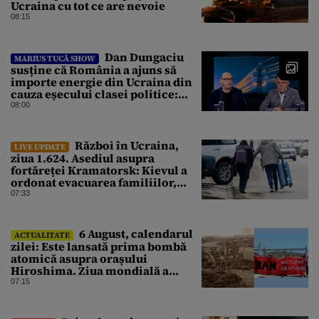
Ucraina cu tot ce are nevoie
08:15
Dan Dungaciu
MARIUS TUCĂ SHOW
susține că România a ajuns să
importe energie din Ucraina din
cauza eșecului clasei politice:
Este bilanțul politic al ultimilor
08:00
ani
Război în Ucraina,
LIVE UPDATE
ziua 1.624. Asediul asupra
fortăreței Kramatorsk: Kievul a
ordonat evacuarea familiilor,
rușii sunt la 20 de km de oraș
07:33
6 August, calendarul
ACTUALITATE
zilei: Este lansată prima bombă
atomică asupra orașului
Hiroshima. Ziua mondială a
luptei pentru interzicerea armei
07:15
nucleare