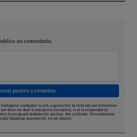
publica un comentariu.
n cont pentru a comenta
a limbajului instigator la ură, a apelurilor la violență sau trimiterea
 pot duce nu doar la ștergerea mesajului, ci și la suspendarea
stru încurajează dezbaterile aprinse, dar civilizate. Vă mulțumim
scuție bazată pe argumente, nu pe atacuri.