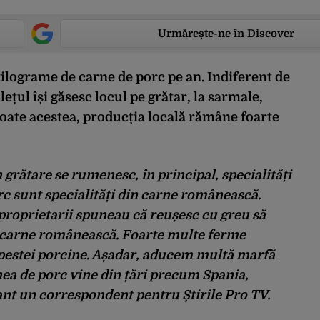
Urmărește-ne în Discover
kilograme
de carne de
porc
pe
an
.
Indiferent
de
le
ț
ul
î
ș
i
g
ă
sesc
locul
pe
gr
ă
tar
, la
sarmale
,
toate
acestea
,
produc
ț
ia
local
ă
r
ă
mâne
foarte
n
gr
ătare
se
rumenesc
,
în
principal,
specialit
ăți
rc
sunt
specialități
din carne
rom
âneasc
ă
.
proprietarii
spuneau
că
reușesc
cu
greu
să
carne
rom
âneasc
ă
.
Foarte
multe
ferme
pestei
porcine.
A
șadar
,
aducem
multă
marfă
nea
de
porc
vine din
țări
precum
Spania
,
rant un correspondent
pentru
Ș
tirile
Pro TV.