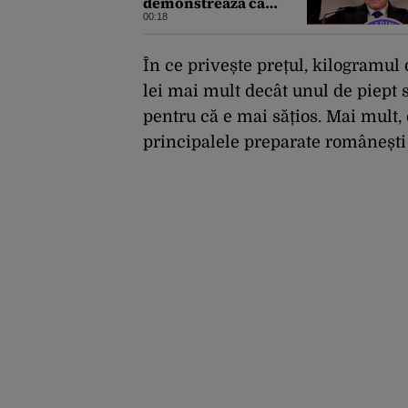
demonstrează că
România a făcut pașii
00:18
necesari pentru a
menține încrederea
investitorilor: „Totuși,
În
ce
prive
ș
te
pre
ț
ul
,
kilogramul
perspectiva rămâne
lei
mai
mult
dec
ât
unul
de
piept
rezervată”
pentru
că
e
mai
sățios
.
Mai
mult
,
principalele
preparate
române
ști