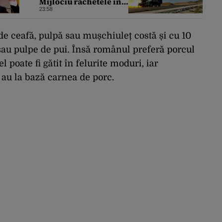
Mijlociu rachetele în
conflictul cu Iranul
23:58
de
ceaf
ă
,
pulpă
sau
mușchiuleț
costă
și
cu 10
sau
pulpe
de
pui
.
Îns
ă
românul
prefer
ă
porcul
el
poate
fi
g
ătit
în
felurite
moduri
,
iar
au la
bază
carnea
de
porc
.