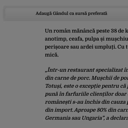
Adaugă Gândul ca sursă preferată
Un
român
m
ăn
ânc
ă
peste
38 de
anotimp
,
ceafa
,
pulpa
ș
i
mu
ș
chiu
peri
ș
oare
sau
ardei
umplu
ț
i
. Cu
mic
ă
.
„
Într
-un restaurant
specializat
î
din carne de
porc
.
Mușchii
de
po
Totuși
,
este
o
excepție
pentru
că
pună
în
farfuriile
clien
ților
doar
rom
âne
ști
s-au
închis
din
cauza
din import.
Aproape
80% din
car
Germania
sau
Ungaria
”, a decla