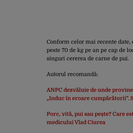
Conform
celor
mai
recente
date,
peste
70 de kg
pe
an
pe
cap de
lo
singuri
cererea
de carne de
pui
.
Autorul recomandă:
ANPC
dezv
ăluie
de
unde
provine
„
Induc
în
eroare
cump
ărătorii
”.
S
Porc
,
vit
ă
,
pui
sau
pește
? Care
es
medicului
Vlad
Ciurea