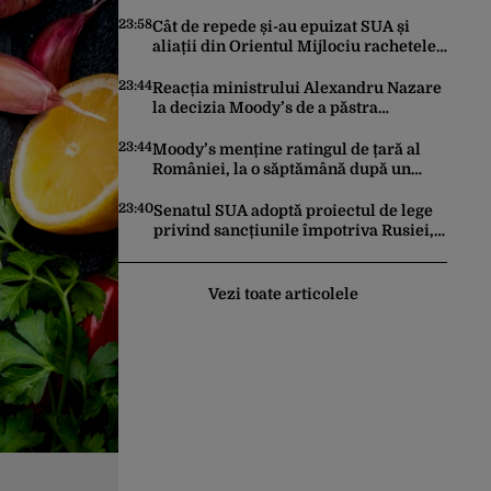
făcut pașii necesari pentru a menține
încrederea investitorilor: „Totuși,
23:58
Cât de repede și-au epuizat SUA și
perspectiva rămâne rezervată”
aliații din Orientul Mijlociu rachetele
în conflictul cu Iranul
23:44
Reacția ministrului Alexandru Nazare
la decizia Moody’s de a păstra
România recomandată investitorilor:
„Este un răgaz, dar în niciun caz un
23:44
Moody’s menține ratingul de țară al
motiv de relaxare”
României, la o săptămână după un
raport similar al agenției Fitch. Lipsa
unui guvern cu puteri depline,
23:40
Senatul SUA adoptă proiectul de lege
principala vulnerabilitate din raport
privind sancțiunile împotriva Rusiei,
promovat de omul lui Trump
Vezi toate articolele