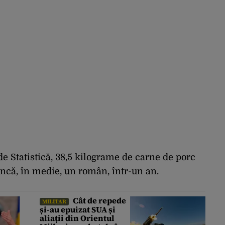
de
Statistic
ă
,
38,5
kilograme
de carne de
porc
ânc
ă
,
în
medie
, un
român
,
într
-un an.
Cât de repede
MILITAR
și-au epuizat SUA și
aliații din Orientul