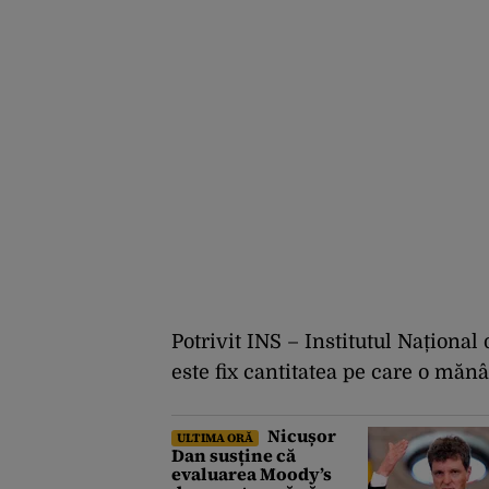
Potrivit
INS –
Institutul
Na
ț
ional
este
fix
cantitatea
pe
care o
m
ăn
Nicușor
ULTIMA ORĂ
Dan susține că
evaluarea Moody’s