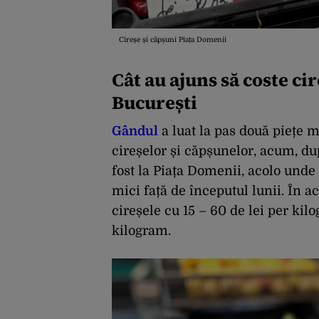
Cireșe și căpșuni Piața Domenii
Cât au ajuns să coste ci
București
Gândul
a luat la pas două piețe m
cireșelor și căpșunelor, acum, du
fost la Piața Domenii, acolo unde 
mici față de începutul lunii. În 
cireșele cu 15 – 60 de lei per ki
kilogram.