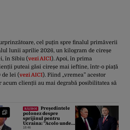
urprinzătoare, cel puțin spre finalul primăverii
nalul lunii aprilie 2026, un kilogram de cireșe
, în Sibiu (
vezi AICI
). Apoi, în prima
ții puteai găsi cireșe mai ieftine, într-o piață
de lei (
vezi AICI
). Fiind „vremea” acestor
ar acum clienții au mai degrabă posibilitatea să
Președintele
RĂZBOI
polonez despre
sprijinul pentru
Ucraina: ”Acolo unde
este bătut un moscal,
18:46