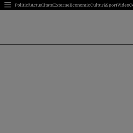
Politică
Actualitate
Externe
Economic
Cultură
Sport
Video
C