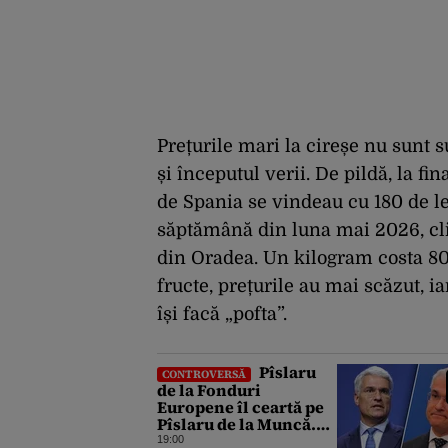
Prețurile mari la cireșe nu sunt s
și începutul verii. De pildă, la fi
de Spania se vindeau cu 180 de lei
săptămână din luna mai 2026, clien
din Oradea. Un kilogram costa 80 
fructe, prețurile au mai scăzut, i
își facă „pofta”.
Pîslaru
CONTROVERSĂ
de la Fonduri
Europene îl ceartă pe
Pîslaru de la Muncă.
Ce avertisment a
19:00