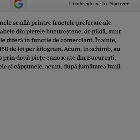
Urmărește-ne în Discover
ele se află printre fructele preferate ale
ele din piețele bucureștene, de pildă, sunt
ile diferă în funcție de comerciant. Înainte,
150 de lei per kilogram. Acum, în schimb, au
 prin două piețe cunoscute din București,
șele și căpșunele, acum, după jumătatea lunii