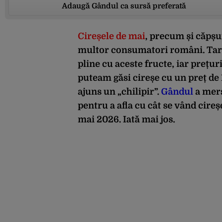
Adaugă Gândul ca sursă preferată
Cireșele de mai
, precum și căpșun
multor consumatori români. Tarab
pline cu aceste fructe, iar prețur
puteam găsi cireșe cu un preț de 
ajuns un „chilipir”.
Gândul
a mers
pentru a afla cu cât se vând cire
mai 2026. Iată mai jos.