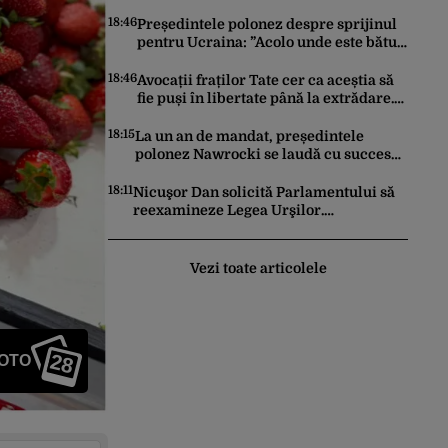
avertisment a lansat ministrul către el
însuși
18:46
Președintele polonez despre sprijinul
pentru Ucraina: ”Acolo unde este bătut
un moscal, Polonia ajută”
18:46
Avocații fraților Tate cer ca aceștia să
fie puși în libertate până la extrădare.
Cum este motivată solicitarea înaintată
instanței
18:15
La un an de mandat, președintele
polonez Nawrocki se laudă cu succesul
său diplomatic în fața lui Trump:
stabilirea unei prezențe americane
18:11
Nicuşor Dan solicită Parlamentului să
permanente
reexamineze Legea Urşilor.
Președintele cere reguli mai stricte și
monitorizare în timp real
Vezi toate articolele
28
FOTO