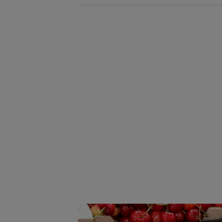
lansat ministrul către
el însuși