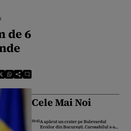
l
n de 6
unde
Cele Mai Noi
19:45
A apărut un crater pe Bulevardul
Eroilor din București. Carosabilul s-a