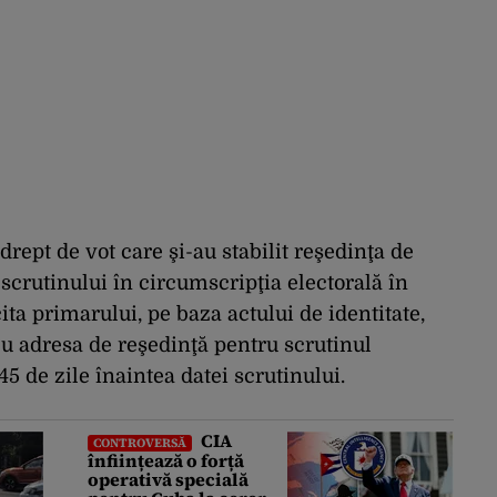
u drept de vot care şi-au stabilit reşedinţa de
scrutinului în circumscripţia electorală în
cita primarului, pe baza actului de identitate,
 cu adresa de reşedinţă pentru scrutinul
45 de zile înaintea datei scrutinului.
CIA
CONTROVERSĂ
înființează o forță
operativă specială