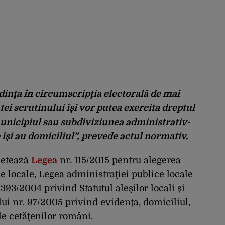
edinţa în circumscripţia electorală de mai
atei scrutinului îşi vor putea exercita dreptul
unicipiul sau subdiviziunea administrativ-
 îşi au domiciliul”, prevede actul normativ.
letează
Legea
nr. 115/2015 pentru alegerea
ce locale, Legea administraţiei publice locale
393/2004 privind Statutul aleşilor locali şi
i nr. 97/2005 privind evidenţa, domiciliul,
ale cetăţenilor români.