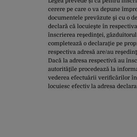
Legea prevede și că pentru înscri
cerere pe care o va depune împreu
documentele prevăzute şi cu o de
declară că locuieşte în respectiva
înscrierea reşedinţei, găzduitorul
completează o declaraţie pe prop
respectiva adresă are/au reşedinţ
Dacă la adresa respectivă au însc
autorităţile procedează la informar
vederea efectuării verificărilor în
locuiesc efectiv la adresa declara