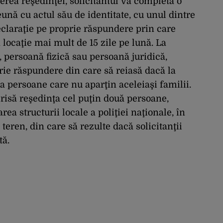
erea reşedinţei, solicitantul va completa o
nă cu actul său de identitate, cu unul dintre
claraţie pe proprie răspundere prin care
 locaţie mai mult de 15 zile pe lună. La
, persoană fizică sau persoană juridică,
rie răspundere din care să reiasă dacă la
a persoane care nu aparţin aceleiaşi familii.
risă reşedinţa cel puţin două persoane,
ea structurii locale a poliţiei naţionale, în
 teren, din care să rezulte dacă solicitanţii
tă.