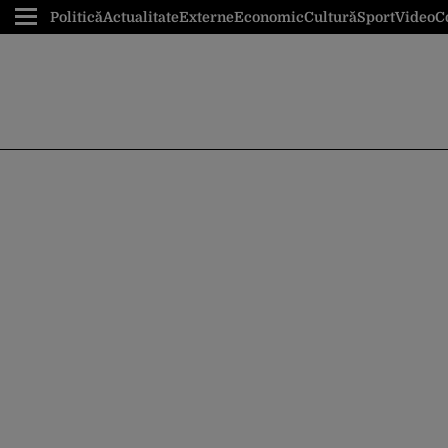
Politică
Actualitate
Externe
Economic
Cultură
Sport
Video
C