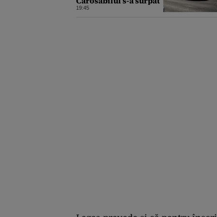
Carosabilul s-a surpat
19:45