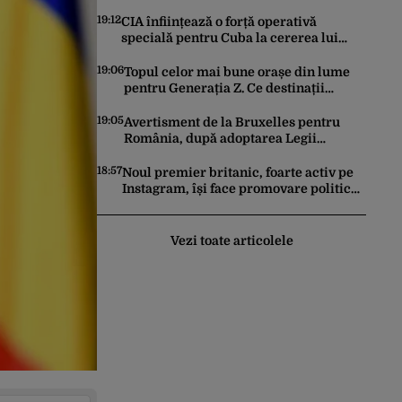
surpat
19:12
CIA înființează o forță operativă
specială pentru Cuba la cererea lui
Trump. Havana a devenit prioritatea nr.
1 alături de China, Iran și Rusia
19:06
Topul celor mai bune orașe din lume
pentru Generația Z. Ce destinații
preferă tinerii sub 30 de ani
19:05
Avertisment de la Bruxelles pentru
România, după adoptarea Legii
Decarbonizării. Comisia Europeană
anunță că pot fi „consecințe financiare”
18:57
Noul premier britanic, foarte activ pe
Instagram, își face promovare politică
în format IMAX ca-n Odiseea
Vezi toate articolele