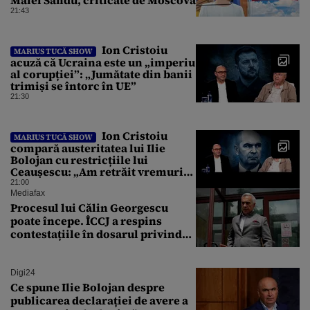
21:43
Ion Cristoiu
MARIUS TUCĂ SHOW
acuză că Ucraina este un „imperiu
al corupției”: „Jumătate din banii
trimiși se întorc în UE”
21:30
Ion Cristoiu
MARIUS TUCĂ SHOW
compară austeritatea lui Ilie
Bolojan cu restricțiile lui
Ceaușescu: „Am retrăit vremurile
tinereții”
21:00
Mediafax
Procesul lui Călin Georgescu
poate începe. ÎCCJ a respins
contestațiile în dosarul privind
lovitura de stat
Digi24
Ce spune Ilie Bolojan despre
publicarea declarației de avere a