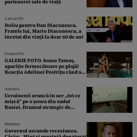
partenerei sale de viață
Cancan.ro
Doliu pentru Dan Diaconescu.
Fratele lui, Mario Diaconescu, a
încetat din viață la doar 60 de ani
Prosport.ro
GALERIE FOTO. Ioana Tamaş,
apariție fermecătoare pe plajă!
Reacția Adelinei Pestrițu când a
văzut-o
Adevarul
Ucrainenii aruncă în aer „tot ce
mișcă” pe o șosea din sudul
Rusiei. Drumul strategic de
aprovizionare către Crimeea este
controlat complet
Mediafax
Guvernul ascunde recesiunea.
Câciu: „Mint și prezintă denaturat