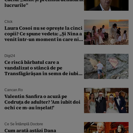
lucrurile”
Click
Laura Cosoi nu se oprește la cinci
copii? Ce spune vedeta: „Și Nina a
venit într-un moment în care nici
măcar nu mai discutam”
Digi24
Ce riscă bărbatul care a
vandalizat o stâncă de pe
Transfăgărășan în semn de iubire
față de „Anna”
Cancan.ro
Valentin Sanfira o acuză pe
Codruța de adulter? 'Am iubit doi
ochi ce m-au înșelat!'
Ce Se Întâmplă Doctore
Cum arată astăzi Dana