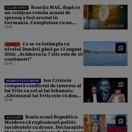
Reacția MAE, după ce
FLASH NEWS
un cetăţean român acuzat de
spionaj a fost arestat în
Germania. Complotase cu un
ucrainean ca să asasineze un
23:05
producător de drone
Ce se va întâmpla cu
ALERTĂ
nivelul Dunării până pe 12 august
2026: „Scăderea în 7 zile este de 10
centimetri”
22:43
Ion Cristoiu
MARIUS TUCĂ SHOW
compară conflictul de interese al
lui Fritz cu cel al lui Iohannis:
„Ghinionul lui Fritz este că două
instanțe l-au declarat
22:00
incompatibil”
Rusia acuză Republica
ACUZAȚII
Moldova că exploatează politic
incidentele cu drone. Declarațiile
Maiei Sandu, criticate de Moscova