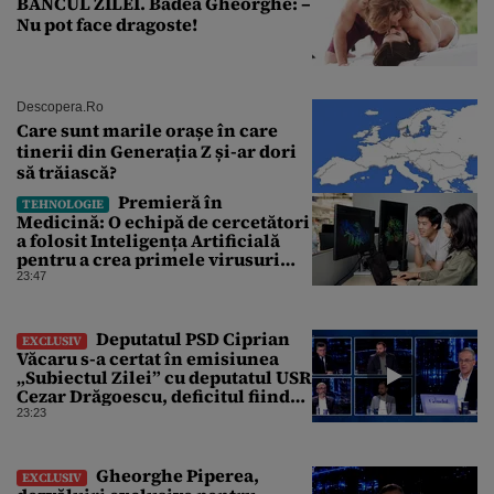
BANCUL ZILEI. Badea Gheorghe: –
Nu pot face dragoste!
Descopera.ro
Care sunt marile orașe în care
tinerii din Generația Z și-ar dori
să trăiască?
Premieră în
TEHNOLOGIE
Medicină: O echipă de cercetători
a folosit Inteligența Artificială
pentru a crea primele virusuri
sintetice la tratarea de E.coli
23:47
Deputatul PSD Ciprian
EXCLUSIV
Văcaru s-a certat în emisiunea
„Subiectul Zilei” cu deputatul USR
Cezar Drăgoescu, deficitul fiind
motivul scandalului
23:23
Gheorghe Piperea,
EXCLUSIV