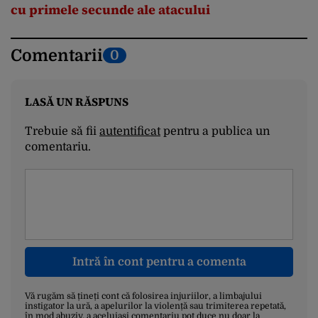
cu primele secunde ale atacului
Comentarii
0
LASĂ UN RĂSPUNS
Trebuie să fii
autentificat
pentru a publica un
comentariu.
Intră în cont pentru a comenta
Vă rugăm să țineți cont că folosirea injuriilor, a limbajului
instigator la ură, a apelurilor la violență sau trimiterea repetată,
în mod abuziv, a aceluiași comentariu pot duce nu doar la