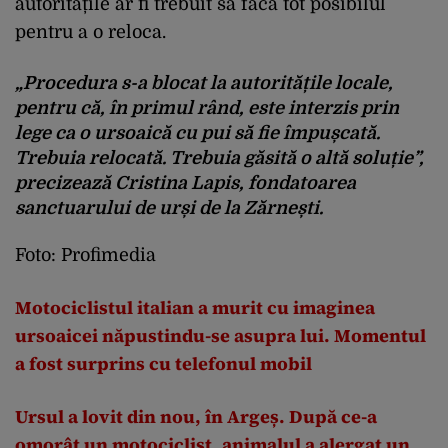
autoritățile ar fi trebuit să facă tot posibilul
pentru a o reloca.
„Procedura s-a blocat la autoritățile locale,
pentru că, în primul rând, este interzis prin
lege ca o ursoaică cu pui să fie împușcată.
Trebuia relocată. Trebuia găsită o altă soluție”,
precizează Cristina Lapis, fondatoarea
sanctuarului de urși de la Zărnești.
Foto: Profimedia
Motociclistul italian a murit cu imaginea
ursoaicei năpustindu-se asupra lui. Momentul
a fost surprins cu telefonul mobil
Ursul a lovit din nou, în Argeș. După ce-a
omorât un motociclist, animalul a alergat un