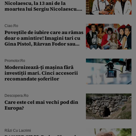
Nicolaescu, la 13 ani de la
moartea lui Sergiu Nicolaescu.
Transformarea care i-a surprins
pe toți
Ciao.ro
Poveştile de iubire care au rămas
doar o amintire! Imagini tari cu
Gina Pistol, Răzvan Fodor sau
Andra Măruţă şi foştii parteneri
Promotor.ro
Modernizează-ți mașina fără
investiții mari. Cinci accesorii
recomandate șoferilor
Descopera.ro
Care este cel mai vechi pod din
Europa?
Râzi Cu Lacrimi