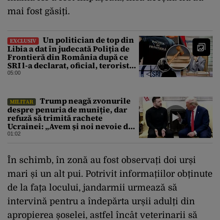
mai fost găsiți.
Un politician de top din
EXCLUSIV
Libia a dat în judecată Poliția de
Frontieră din România după ce
SRI l-a declarat, oficial, terorist
ISIS
05:00
Trump neagă zvonurile
MILITAR
despre penuria de muniție, dar
refuză să trimită rachete
Ucrainei: „Avem și noi nevoie de
rachete”
01:02
În schimb, în zonă au fost observați doi urși
mari și un alt pui. Potrivit informațiilor obținute
de la fața locului, jandarmii urmează să
intervină pentru a îndepărta urșii adulți din
apropierea șoselei, astfel încât veterinarii să