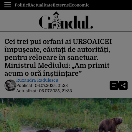
Politică
Actualitate
Externe
Economic
Cei trei pui orfani ai URSOAICEI
împușcate, căutați de autorități,
pentru relocare în sanctuar.
Ministrul Mediului: „Am primit
acum o oră înștiințare”
Ruxandra Radulescu
Publicat:
06.07.2025, 21:28
Actualizat:
06.07.2025, 21:33