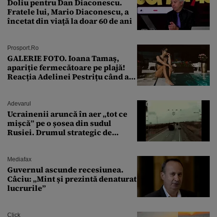
Doliu pentru Dan Diaconescu.
Fratele lui, Mario Diaconescu, a
încetat din viață la doar 60 de ani
Prosport.ro
GALERIE FOTO. Ioana Tamaş,
apariție fermecătoare pe plajă!
Reacția Adelinei Pestrițu când a
văzut-o
Adevarul
Ucrainenii aruncă în aer „tot ce
mișcă” pe o șosea din sudul
Rusiei. Drumul strategic de
aprovizionare către Crimeea este
controlat complet
Mediafax
Guvernul ascunde recesiunea.
Câciu: „Mint și prezintă denaturat
lucrurile”
Click