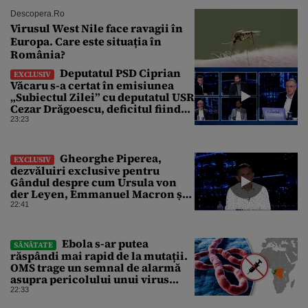
Descopera.ro
Virusul West Nile face ravagii în
Europa. Care este situația în
România?
Deputatul PSD Ciprian
EXCLUSIV
Văcaru s-a certat în emisiunea
„Subiectul Zilei” cu deputatul USR
Cezar Drăgoescu, deficitul fiind
motivul scandalului
23:23
Gheorghe Piperea,
EXCLUSIV
dezvăluiri exclusive pentru
Gândul despre cum Ursula von
der Leyen, Emmanuel Macron și
Zelenski plănuiesc pe Signal să îl
22:41
pună „la respect” pe Trump
Ebola s-ar putea
SĂNĂTATE
răspândi mai rapid de la mutații.
OMS trage un semnal de alarmă
asupra pericolului unui virus
pentru care nu există vaccin
22:33