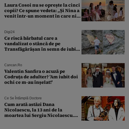
Laura Cosoi nu se oprește la cinci
copii? Ce spune vedeta: „Și Nina a
venit într-un moment în care nici
măcar nu mai discutam”
Digi24
Ce riscă bărbatul care a
vandalizat o stâncă de pe
Transfăgărășan în semn de iubire
față de „Anna”
Cancan.ro
Valentin Sanfira o acuză pe
Codruța de adulter? 'Am iubit doi
ochi ce m-au înșelat!'
Ce Se Întâmplă Doctore
Cum arată astăzi Dana
Nicolaescu, la 13 ani de la
moartea lui Sergiu Nicolaescu.
Transformarea care i-a surprins
pe toți