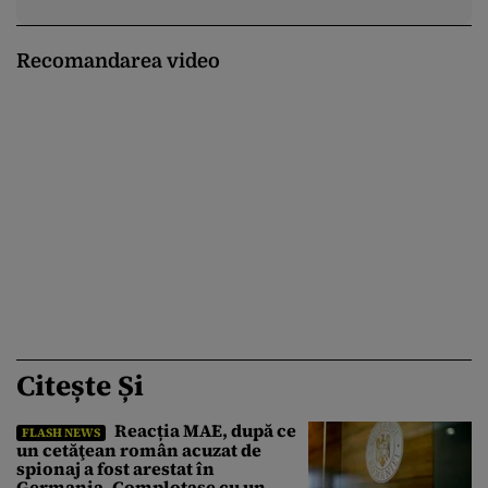
Recomandarea video
Citește Și
Reacția MAE, după ce
FLASH NEWS
un cetăţean român acuzat de
spionaj a fost arestat în
Germania. Complotase cu un