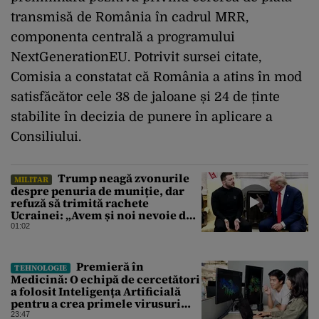
transmisă de România în cadrul MRR,
componenta centrală a programului
NextGenerationEU. Potrivit sursei citate,
Comisia a constatat că România a atins în mod
satisfăcător cele 38 de jaloane și 24 de ținte
stabilite în decizia de punere în aplicare a
Consiliului.
Trump neagă zvonurile
MILITAR
despre penuria de muniție, dar
refuză să trimită rachete
Ucrainei: „Avem și noi nevoie de
rachete”
01:02
Premieră în
TEHNOLOGIE
Medicină: O echipă de cercetători
a folosit Inteligența Artificială
pentru a crea primele virusuri
sintetice la tratarea de E.coli
23:47