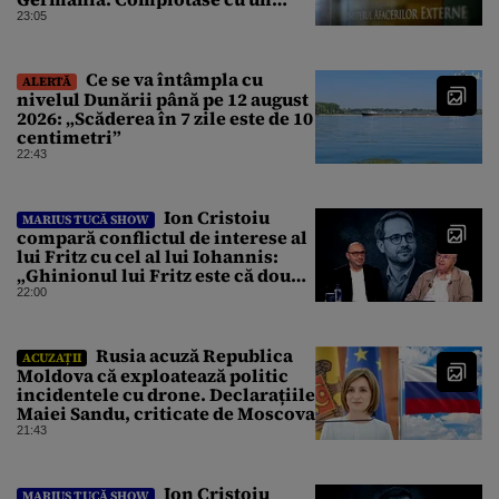
ucrainean ca să asasineze un
23:05
producător de drone
Ce se va întâmpla cu
ALERTĂ
nivelul Dunării până pe 12 august
2026: „Scăderea în 7 zile este de 10
centimetri”
22:43
Ion Cristoiu
MARIUS TUCĂ SHOW
compară conflictul de interese al
lui Fritz cu cel al lui Iohannis:
„Ghinionul lui Fritz este că două
instanțe l-au declarat
22:00
incompatibil”
Rusia acuză Republica
ACUZAȚII
Moldova că exploatează politic
incidentele cu drone. Declarațiile
Maiei Sandu, criticate de Moscova
21:43
Ion Cristoiu
MARIUS TUCĂ SHOW