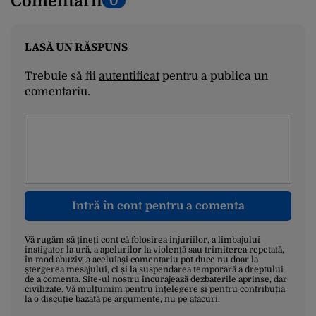
Comentarii
0
LASĂ UN RĂSPUNS
Trebuie să fii
autentificat
pentru a publica un
comentariu.
Intră în cont pentru a comenta
Vă rugăm să țineți cont că folosirea injuriilor, a limbajului
instigator la ură, a apelurilor la violență sau trimiterea repetată,
în mod abuziv, a aceluiași comentariu pot duce nu doar la
ștergerea mesajului, ci și la suspendarea temporară a dreptului
de a comenta. Site-ul nostru încurajează dezbaterile aprinse, dar
civilizate. Vă mulțumim pentru înțelegere și pentru contribuția
la o discuție bazată pe argumente, nu pe atacuri.