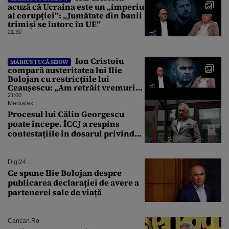
acuză că Ucraina este un „imperiu
al corupției”: „Jumătate din banii
trimiși se întorc în UE”
21:30
Ion Cristoiu
MARIUS TUCĂ SHOW
compară austeritatea lui Ilie
Bolojan cu restricțiile lui
Ceaușescu: „Am retrăit vremurile
tinereții”
21:00
Mediafax
Procesul lui Călin Georgescu
poate începe. ÎCCJ a respins
contestațiile în dosarul privind
lovitura de stat
Digi24
Ce spune Ilie Bolojan despre
publicarea declarației de avere a
partenerei sale de viață
Cancan.ro