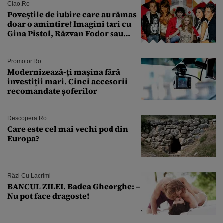
Ciao.ro
Poveştile de iubire care au rămas
doar o amintire! Imagini tari cu
Gina Pistol, Răzvan Fodor sau
Andra Măruţă şi foştii parteneri
Promotor.ro
Modernizează-ți mașina fără
investiții mari. Cinci accesorii
recomandate șoferilor
Descopera.ro
Care este cel mai vechi pod din
Europa?
Râzi Cu Lacrimi
BANCUL ZILEI. Badea Gheorghe: –
Nu pot face dragoste!