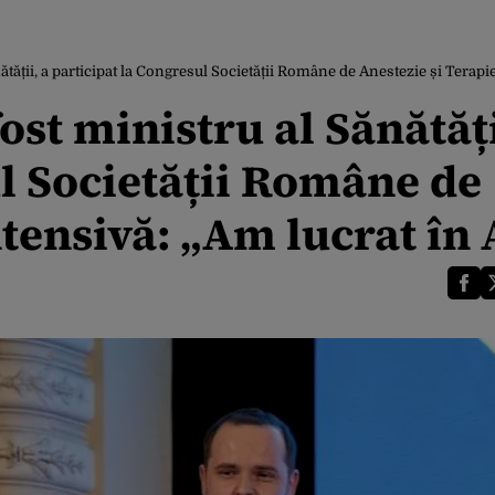
tății, a participat la Congresul Societății Române de Anestezie și Terapi
st ministru al Sănătăți
l Societății Române de
ntensivă: „Am lucrat în 