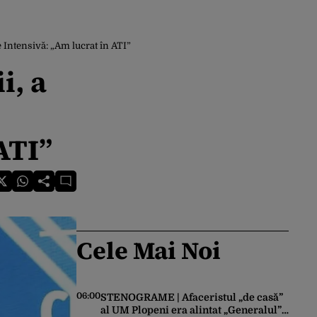
e Intensivă: „Am lucrat în ATI”
i, a
ATI”
Cele Mai Noi
06:00
STENOGRAME | Afaceristul „de casă”
al UM Plopeni era alintat „Generalul”