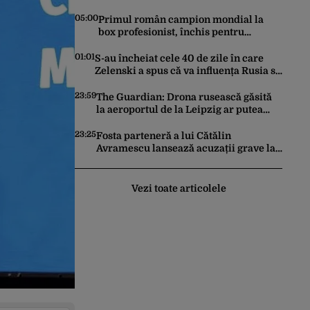
de director. L-a anunțat pe șeful uzinei
că i-a adus „subțireanu, așa”
05:00
Primul român campion mondial la
box profesionist, închis pentru
tentativă de crimă. Bărbatul a
înjunghiat un alt interlop periculos
01:01
S-au încheiat cele 40 de zile în care
Zelenski a spus că va influența Rusia să
ceară pace. Ce rezultate a adus
operațiunea Kievului
23:59
The Guardian: Drona rusească găsită
la aeroportul de la Leipzig ar putea
constitui un act de escaladare a
tensiunilor NATO-Rusia
23:25
Fosta parteneră a lui Cătălin
Avramescu lansează acuzații grave la
adresa acestuia și explică de ce a
sesizat DIICOT: „Făcea baie complet
dezbrăcat cu copiii”. Fostul consilier
Vezi toate articolele
prezidențial respinge acuzațiile