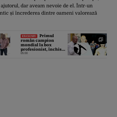
ajutorul, dar aveam nevoie de el. Într-un
tentic și încrederea dintre oameni valorează
Primul
EXCLUSIV
român campion
mondial la box
profesionist, închis
pentru tentativă de
05:00
crimă. Bărbatul a
înjunghiat un alt
interlop periculos