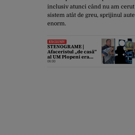
inclusiv atunci când nu am cerut 
sistem atât de greu, sprijinul au
enorm.
EXCLUSIV
STENOGRAME |
Afaceristul „de casă”
al UM Plopeni era
alintat „Generalul” de
06:00
director. L-a anunțat
pe șeful uzinei că i-a
adus „subțireanu, așa”