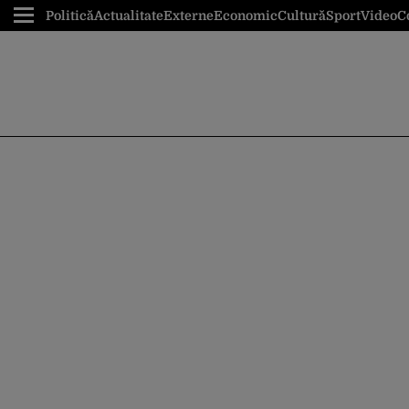
Politică
Actualitate
Externe
Economic
Cultură
Sport
Video
C