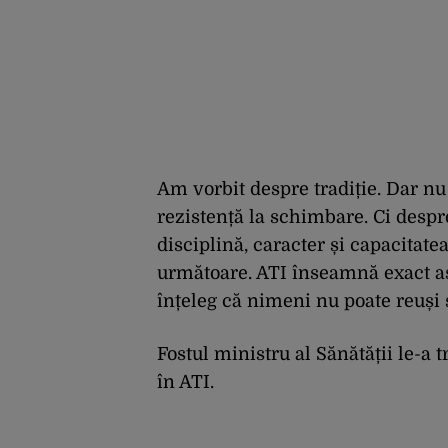
Am vorbit despre tradiție. Dar n
rezistență la schimbare. Ci desp
disciplină, caracter și capacitat
următoare. ATI înseamnă exact ast
înțeleg că nimeni nu poate reuși 
Fostul ministru al Sănătății le-a 
în ATI.