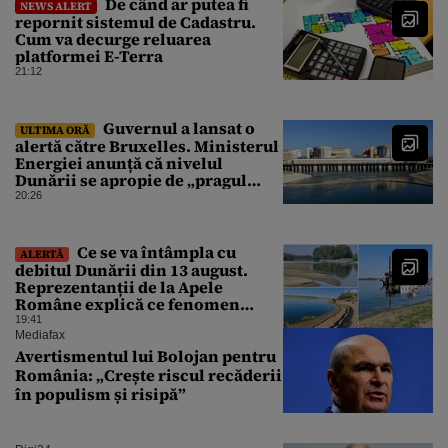
De când ar putea fi
NEWS ALERT
repornit sistemul de Cadastru.
Cum va decurge reluarea
platformei E-Terra
21:12
Guvernul a lansat o
ULTIMA ORĂ
alertă către Bruxelles. Ministerul
Energiei anunță că nivelul
Dunării se apropie de „pragul
critic”, iar centrala de la
20:26
Cernavodă s-ar putea opri
Ce se va întâmpla cu
ALERTĂ
debitul Dunării din 13 august.
Reprezentanții de la Apele
Române explică ce fenomen
urmează
19:41
Mediafax
Avertismentul lui Bolojan pentru
România: „Crește riscul recăderii
în populism și risipă”