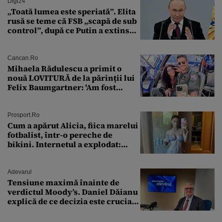
Digi24
„Toată lumea este speriată”. Elita
rusă se teme că FSB „scapă de sub
control”, după ce Putin a extins
puterea serviciului
Cancan.ro
Mihaela Rădulescu a primit o
nouă LOVITURĂ de la părinții lui
Felix Baumgartner: 'Am fost
ȘTEARSĂ complet din
Prosport.ro
Cum a apărut Alicia, fiica marelui
fotbalist, într-o pereche de
bikini. Internetul a explodat:
„Zeiță superbă!”
Adevarul
Tensiune maximă înainte de
verdictul Moody’s. Daniel Dăianu
explică de ce decizia este crucială
pentru economia României