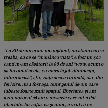
”La 20 de ani eram inconștient, nu știam care e
treaba, cu ce se “mănâncă viața”. A fost un șoc
cand m-am căsătorit la 33 de ani “wow, acum o
sa fiu omul acela, cu mers la job dimineața,
întors acasă”, știi, viața aceea rutinată, dar, din
fericire, nu a fost așa. Sunt genul de om care
iubește foarte mult spațiul, Iibertatea și am
avut norocul să am o meserie care mi-a dat
libertate. Iar soția, ca și mine, a vrut să ne