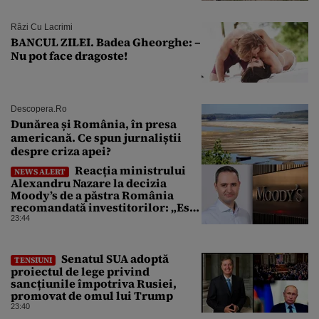
Râzi Cu Lacrimi
BANCUL ZILEI. Badea Gheorghe: –
Nu pot face dragoste!
Descopera.ro
Dunărea și România, în presa
americană. Ce spun jurnaliștii
despre criza apei?
Reacția ministrului
NEWS ALERT
Alexandru Nazare la decizia
Moody’s de a păstra România
recomandată investitorilor: „Este
un răgaz, dar în niciun caz un
23:44
motiv de relaxare”
Senatul SUA adoptă
TENSIUNI
proiectul de lege privind
sancțiunile împotriva Rusiei,
promovat de omul lui Trump
23:40