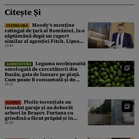
Citește Și
Moody’s menține
ULTIMA ORĂ
ratingul de țară al României, la o
săptămână după un raport
similar al agenției Fitch. Lipsa
unui guvern cu puteri depline,
23:44
principala vulnerabilitate din
raport
Leguma neobișnuită
AGRICULTURĂ
omologată de cercetătorii din
Buzău, gata de lansare pe piață.
Cum poate fi consumată și de
unde provine soiul
23:12
Ploile torențiale au
ALERTĂ
inundat garaje și au doborât
arbori în Brașov. Furtuna cu
grindină a făcut prăpăd și în
Bihor
22:19