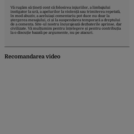
Vă rugăm să țineți cont că folosirea injuriilor, a limbajului
instigator la ură, a apelurilor la violență sau trimiterea repetată,
în mod abuziv, a aceluiași comentariu pot duce nu doar la
ștergerea mesajului, ci și la suspendarea temporară a dreptului
de a comenta. Site-ul nostru încurajează dezbaterile aprinse, dar
civilizate. Vă mulțumim pentru înțelegere și pentru contribuția
la o discuție bazată pe argumente, nu pe atacuri.
Recomandarea video