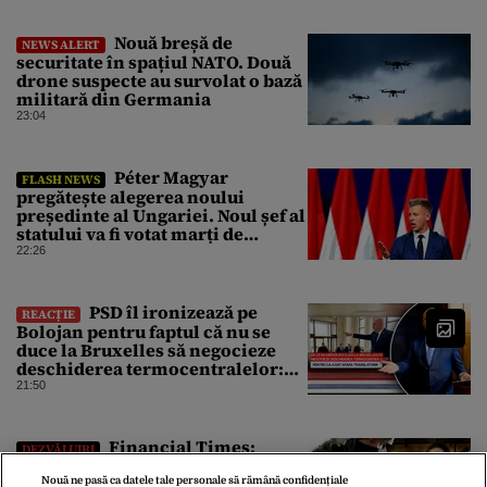
Nouă breșă de
NEWS ALERT
securitate în spațiul NATO. Două
drone suspecte au survolat o bază
militară din Germania
23:04
Péter Magyar
FLASH NEWS
pregătește alegerea noului
președinte al Ungariei. Noul șef al
statului va fi votat marți de
Parlament
22:26
PSD îl ironizează pe
REACȚIE
Bolojan pentru faptul că nu se
duce la Bruxelles să negocieze
deschiderea termocentralelor:
„Pentru că a dat afară
21:50
translatorii”
Financial Times:
DEZVĂLUIRI
Traficanții de droguri din
Columbia se duc în Ucraina
Nouă ne pasă ca datele tale personale să rămână confidențiale