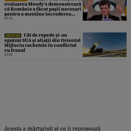
evaluarea Moody’s demonstrează
că România a făcut pașii necesari
pentru a menține încrederea
investitorilor: „Totuși,
00:18
perspectiva rămâne rezervată”
Cât de repede și-au
MILITAR
epuizat SUA și aliații din Orientul
Mijlociu rachetele în conflictul
cu Iranul
23:58
Acesta a mărturisit și ce îi reproșează