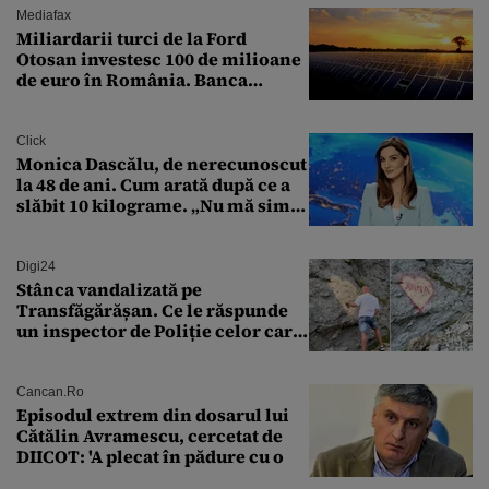
Mediafax
Miliardarii turci de la Ford
Otosan investesc 100 de milioane
de euro în România. Banca
Transilvania le acordă o
finanțare uriașă
Click
Monica Dascălu, de nerecunoscut
la 48 de ani. Cum arată după ce a
slăbit 10 kilograme. „Nu mă simt
bine în această perioadă”
Digi24
Stânca vandalizată pe
Transfăgărășan. Ce le răspunde
un inspector de Poliție celor care
întreabă: „Dar ce a făcut?”
Cancan.ro
Episodul extrem din dosarul lui
Cătălin Avramescu, cercetat de
DIICOT: 'A plecat în pădure cu o