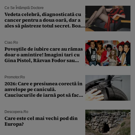
Ce Se Întâmplă Doctore
Vedeta celebră, diagnosticată cu
cancer pentru a doua oară, dar a
ales să păstreze totul secret. Boala
a fost descoperită la un control de
rutină
Ciao.ro
Poveştile de iubire care au rămas
doar o amintire! Imagini tari cu
Gina Pistol, Răzvan Fodor sau
Andra Măruţă şi foştii parteneri
Promotor.ro
2026: Care e presiunea corectă în
anvelope pe caniculă.
Cauciucurile de iarnă pot să facă
explozie la peste 40°C?
Descopera.ro
Care este cel mai vechi pod din
Europa?