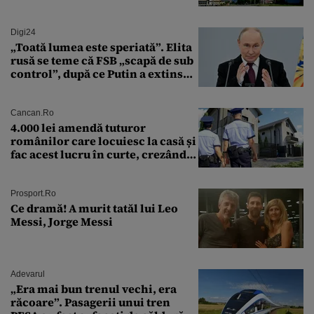
Cernavodă produce puțin
Digi24
„Toată lumea este speriată”. Elita
rusă se teme că FSB „scapă de sub
control”, după ce Putin a extins
puterea serviciului
Cancan.ro
4.000 lei amendă tuturor
românilor care locuiesc la casă și
fac acest lucru în curte, crezând
că nu îi vede nimeni
Prosport.ro
Ce dramă! A murit tatăl lui Leo
Messi, Jorge Messi
Adevarul
„Era mai bun trenul vechi, era
răcoare”. Pasagerii unui tren