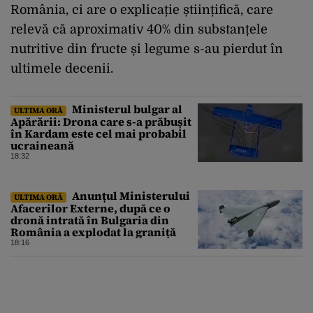
România, ci are o explicație științifică, care
relevă că aproximativ 40% din substanțele
nutritive din fructe și legume s-au pierdut în
ultimele decenii.
Ministerul bulgar al
ULTIMA ORĂ
Apărării: Drona care s-a prăbușit
în Kardam este cel mai probabil
ucraineană
18:32
Anunțul Ministerului
ULTIMA ORĂ
Afacerilor Externe, după ce o
dronă intrată în Bulgaria din
România a explodat la graniță
18:16