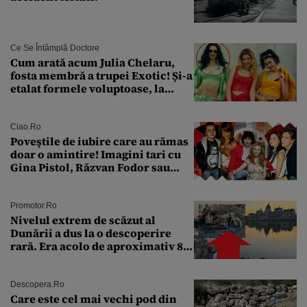
Ce Se Întâmplă Doctore
Cum arată acum Julia Chelaru,
fosta membră a trupei Exotic! Și-a
etalat formele voluptoase, la
aproape 50 de ani
Ciao.ro
Poveştile de iubire care au rămas
doar o amintire! Imagini tari cu
Gina Pistol, Răzvan Fodor sau
Andra Măruţă şi foştii parteneri
Promotor.ro
Nivelul extrem de scăzut al
Dunării a dus la o descoperire
rară. Era acolo de aproximativ 80
de ani
Descopera.ro
Care este cel mai vechi pod din