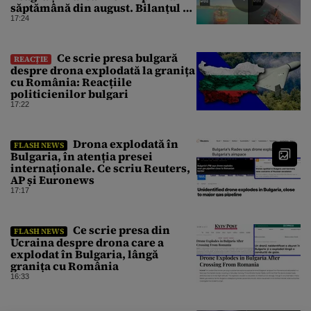
săptămână din august. Bilanțul a
ajuns la 218
17:24
Ce scrie presa bulgară
REACȚIE
despre drona explodată la granița
cu România: Reacțiile
politicienilor bulgari
17:22
Drona explodată în
FLASH NEWS
Bulgaria, în atenția presei
internaționale. Ce scriu Reuters,
AP și Euronews
17:17
Ce scrie presa din
FLASH NEWS
Ucraina despre drona care a
explodat în Bulgaria, lângă
granița cu România
16:33