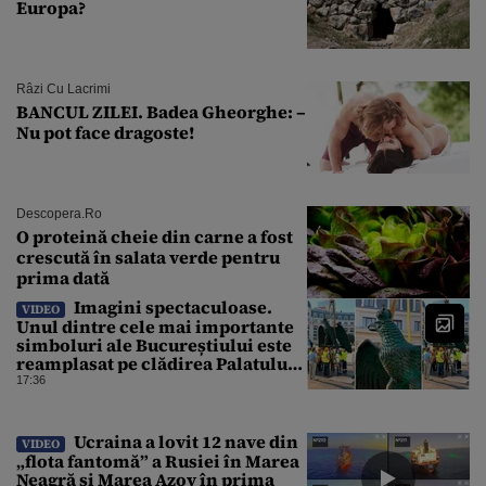
Europa?
Râzi Cu Lacrimi
BANCUL ZILEI. Badea Gheorghe: –
Nu pot face dragoste!
Descopera.ro
O proteină cheie din carne a fost
crescută în salata verde pentru
prima dată
Imagini spectaculoase.
VIDEO
Unul dintre cele mai importante
simboluri ale Bucureștiului este
reamplasat pe clădirea Palatului
Universității
17:36
Ucraina a lovit 12 nave din
VIDEO
„flota fantomă” a Rusiei în Marea
Neagră și Marea Azov în prima