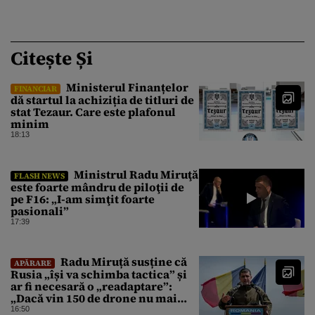
Citește Și
Ministerul Finanțelor
FINANCIAR
dă startul la achiziția de titluri de
stat Tezaur. Care este plafonul
minim
18:13
Ministrul Radu Miruţă
FLASH NEWS
este foarte mândru de piloţii de
pe F16: „I-am simţit foarte
pasionali”
17:39
Radu Miruță susține că
APĂRARE
Rusia „își va schimba tactica” și
ar fi necesară o „readaptare”:
„Dacă vin 150 de drone nu mai
suntem pe timp de pace”
16:50