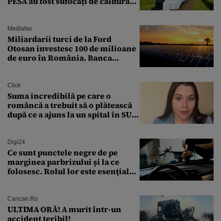
PESA au fost sufocați de căldură
pe ruta București-Constanța
Mediafax
Miliardarii turci de la Ford
Otosan investesc 100 de milioane
de euro în România. Banca
Transilvania le acordă o
finanțare uriașă
Click
Suma incredibilă pe care o
româncă a trebuit să o plătească
după ce a ajuns la un spital în SUA:
„Asta este America”
Digi24
Ce sunt punctele negre de pe
marginea parbrizului și la ce
folosesc. Rolul lor este esențial
pentru siguranța mașinii
Cancan.ro
ULTIMA ORĂ! A murit într-un
accident teribil!