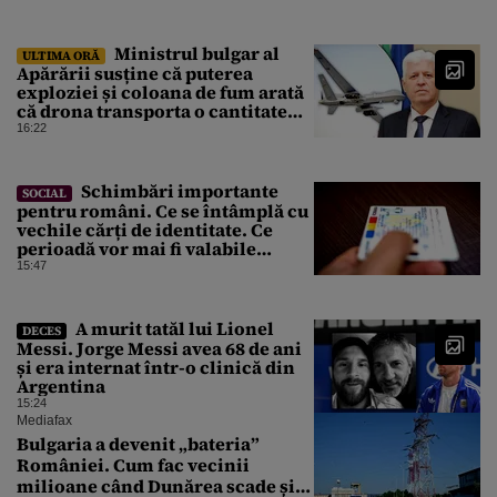
Ministrul bulgar al
ULTIMA ORĂ
Apărării susține că puterea
exploziei și coloana de fum arată
că drona transporta o cantitate
semnificativă de exploziv
16:22
Schimbări importante
SOCIAL
pentru români. Ce se întâmplă cu
vechile cărți de identitate. Ce
perioadă vor mai fi valabile
buletinele clasice
15:47
A murit tatăl lui Lionel
DECES
Messi. Jorge Messi avea 68 de ani
și era internat într-o clinică din
Argentina
15:24
Mediafax
Bulgaria a devenit „bateria”
României. Cum fac vecinii
milioane când Dunărea scade și