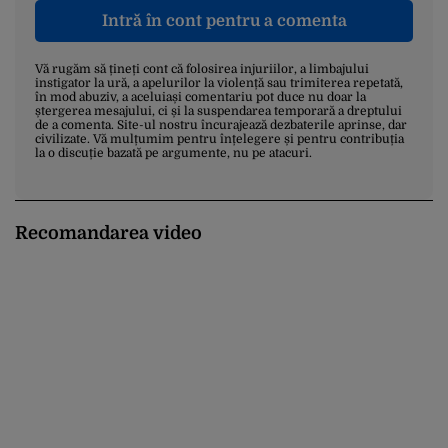
Intră în cont pentru a comenta
Vă rugăm să țineți cont că folosirea injuriilor, a limbajului
instigator la ură, a apelurilor la violență sau trimiterea repetată,
în mod abuziv, a aceluiași comentariu pot duce nu doar la
ștergerea mesajului, ci și la suspendarea temporară a dreptului
de a comenta. Site-ul nostru încurajează dezbaterile aprinse, dar
civilizate. Vă mulțumim pentru înțelegere și pentru contribuția
la o discuție bazată pe argumente, nu pe atacuri.
Recomandarea video