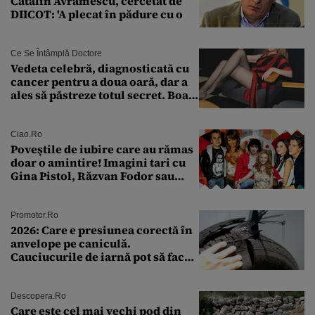
Cătălin Avramescu, cercetat de
DIICOT: 'A plecat în pădure cu o
Ce Se Întâmplă Doctore
Vedeta celebră, diagnosticată cu
cancer pentru a doua oară, dar a
ales să păstreze totul secret. Boala
a fost descoperită la un control de
rutină
Ciao.ro
Poveştile de iubire care au rămas
doar o amintire! Imagini tari cu
Gina Pistol, Răzvan Fodor sau
Andra Măruţă şi foştii parteneri
Promotor.ro
2026: Care e presiunea corectă în
anvelope pe caniculă.
Cauciucurile de iarnă pot să facă
explozie la peste 40°C?
Descopera.ro
Care este cel mai vechi pod din