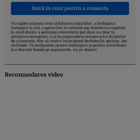
Intră în cont pentru a comenta
Vă rugăm să țineți cont că folosirea injuriilor, a limbajului
instigator la ură, a apelurilor la violență sau trimiterea repetată,
în mod abuziv, a aceluiași comentariu pot duce nu doar la
ștergerea mesajului, ci și la suspendarea temporară a dreptului
de a comenta. Site-ul nostru încurajează dezbaterile aprinse, dar
civilizate. Vă mulțumim pentru înțelegere și pentru contribuția
la o discuție bazată pe argumente, nu pe atacuri.
Recomandarea video