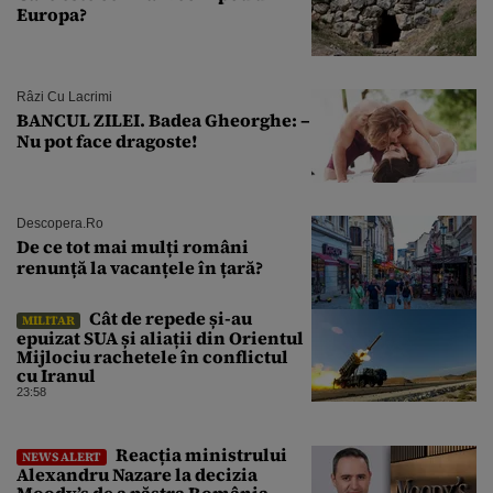
Europa?
Râzi Cu Lacrimi
BANCUL ZILEI. Badea Gheorghe: –
Nu pot face dragoste!
Descopera.ro
De ce tot mai mulți români
renunță la vacanțele în țară?
Cât de repede și-au
MILITAR
epuizat SUA și aliații din Orientul
Mijlociu rachetele în conflictul
cu Iranul
23:58
Reacția ministrului
NEWS ALERT
Alexandru Nazare la decizia
Moody’s de a păstra România