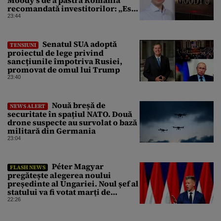
recomandată investitorilor: „Este
un răgaz, dar în niciun caz un
23:44
motiv de relaxare”
Senatul SUA adoptă
TENSIUNI
proiectul de lege privind
sancțiunile împotriva Rusiei,
promovat de omul lui Trump
23:40
Nouă breșă de
NEWS ALERT
securitate în spațiul NATO. Două
drone suspecte au survolat o bază
militară din Germania
23:04
Péter Magyar
FLASH NEWS
pregătește alegerea noului
președinte al Ungariei. Noul șef al
statului va fi votat marți de
Parlament
22:26