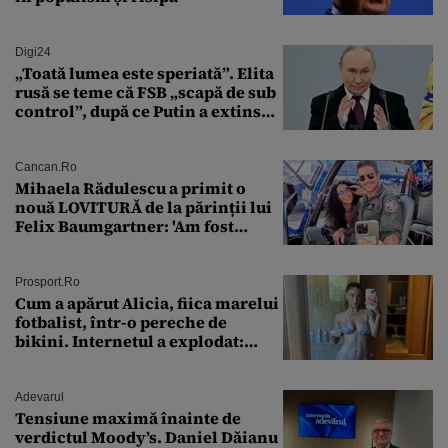
Digi24
„Toată lumea este speriată”. Elita
rusă se teme că FSB „scapă de sub
control”, după ce Putin a extins
puterea serviciului
Cancan.ro
Mihaela Rădulescu a primit o
nouă LOVITURĂ de la părinții lui
Felix Baumgartner: 'Am fost
ȘTEARSĂ complet din
Prosport.ro
Cum a apărut Alicia, fiica marelui
fotbalist, într-o pereche de
bikini. Internetul a explodat:
„Zeiță superbă!”
Adevarul
Tensiune maximă înainte de
verdictul Moody’s. Daniel Dăianu