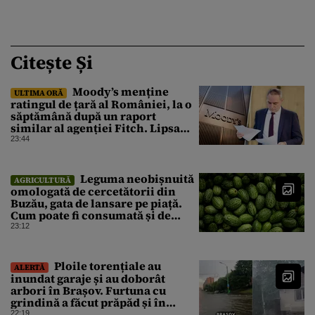
Citește Și
Moody’s menține
ULTIMA ORĂ
ratingul de țară al României, la o
săptămână după un raport
similar al agenției Fitch. Lipsa
unui guvern cu puteri depline,
23:44
principala vulnerabilitate din
raport
Leguma neobișnuită
AGRICULTURĂ
omologată de cercetătorii din
Buzău, gata de lansare pe piață.
Cum poate fi consumată și de
unde provine soiul
23:12
Ploile torențiale au
ALERTĂ
inundat garaje și au doborât
arbori în Brașov. Furtuna cu
grindină a făcut prăpăd și în
Bihor
22:19