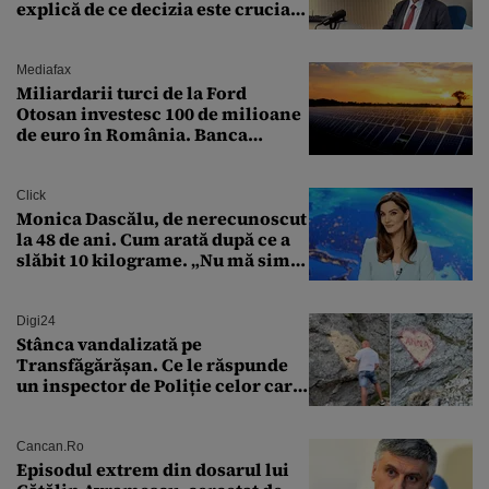
explică de ce decizia este crucială
pentru economia României
Mediafax
Miliardarii turci de la Ford
Otosan investesc 100 de milioane
de euro în România. Banca
Transilvania le acordă o
finanțare uriașă
Click
Monica Dascălu, de nerecunoscut
la 48 de ani. Cum arată după ce a
slăbit 10 kilograme. „Nu mă simt
bine în această perioadă”
Digi24
Stânca vandalizată pe
Transfăgărășan. Ce le răspunde
un inspector de Poliție celor care
întreabă: „Dar ce a făcut?”
Cancan.ro
Episodul extrem din dosarul lui