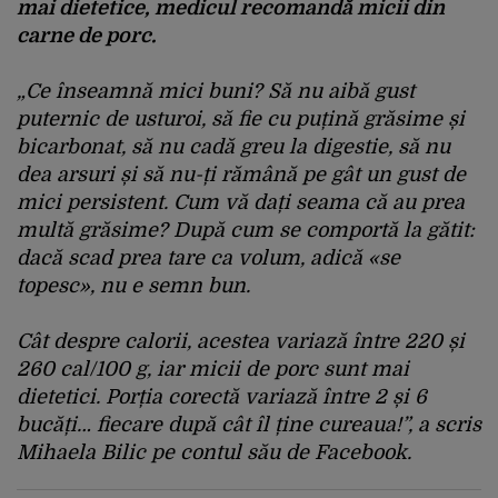
mai dietetice, medicul recomandă micii din
carne de porc.
„Ce înseamnă mici buni? Să nu aibă gust
puternic de usturoi, să fie cu puțină grăsime și
bicarbonat, să nu cadă greu la digestie, să nu
dea arsuri și să nu-ți rămână pe gât un gust de
mici persistent. Cum vă dați seama că au prea
multă grăsime? După cum se comportă la gătit:
dacă scad prea tare ca volum, adică «se
topesc», nu e semn bun.
Cât despre calorii, acestea variază între 220 și
260 cal/100 g, iar micii de porc sunt mai
dietetici. Porția corectă variază între 2 și 6
bucăți… fiecare după cât îl ține cureaua!”, a scris
Mihaela Bilic pe contul său de Facebook.