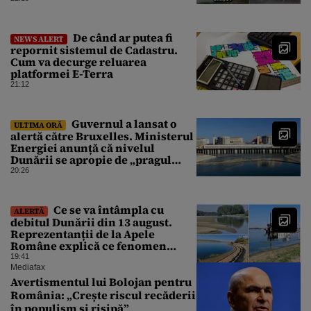
De când ar putea fi
NEWS ALERT
repornit sistemul de Cadastru.
Cum va decurge reluarea
platformei E-Terra
21:12
Guvernul a lansat o
ULTIMA ORĂ
alertă către Bruxelles. Ministerul
Energiei anunță că nivelul
Dunării se apropie de „pragul
critic”, iar centrala de la
20:26
Cernavodă s-ar putea opri
Ce se va întâmpla cu
ALERTĂ
debitul Dunării din 13 august.
Reprezentanții de la Apele
Române explică ce fenomen
urmează
19:41
Mediafax
Avertismentul lui Bolojan pentru
România: „Crește riscul recăderii
în populism și risipă”