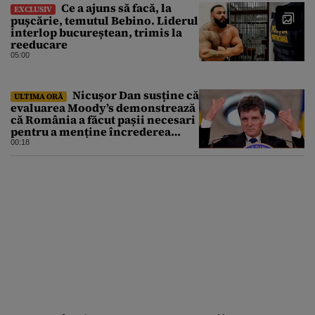
Ce a ajuns să facă, la
EXCLUSIV
pușcărie, temutul Bebino. Liderul
interlop bucureștean, trimis la
reeducare
05:00
Nicușor Dan susține că
ULTIMA ORĂ
evaluarea Moody’s demonstrează
că România a făcut pașii necesari
pentru a menține încrederea
investitorilor: „Totuși,
00:18
perspectiva rămâne rezervată”