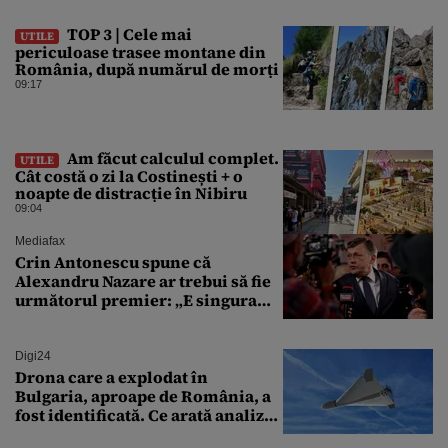
TOP 3 | Cele mai
UTILE
periculoase trasee montane din
România, după numărul de morți
09:17
Am făcut calculul complet.
UTILE
Cât costă o zi la Costinești + o
noapte de distracție în Nibiru
09:04
Mediafax
Crin Antonescu spune că
Alexandru Nazare ar trebui să fie
următorul premier: „E singura
soluție”
Digi24
Drona care a explodat în
Bulgaria, aproape de România, a
fost identificată. Ce arată analiza
preliminară a epavei