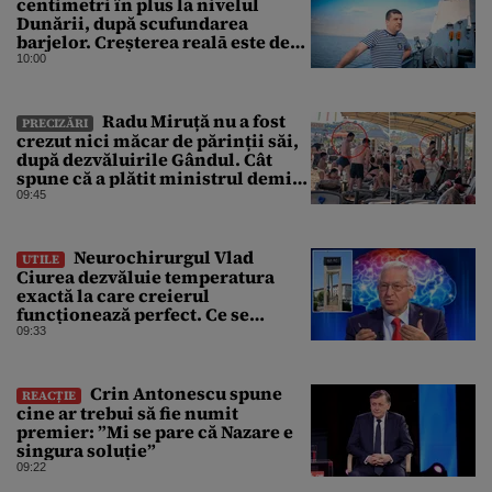
centimetri în plus la nivelul
Dunării, după scufundarea
barjelor. Creșterea realā este de
doar 4 centimetri
10:00
Radu Miruță nu a fost
PRECIZĂRI
crezut nici măcar de părinții săi,
după dezvăluirile Gândul. Cât
spune că a plătit ministrul demis
pentru vacanța la 5 stele în Turcia
09:45
Neurochirurgul Vlad
UTILE
Ciurea dezvăluie temperatura
exactă la care creierul
funcționează perfect. Ce se
întâmplă când afară sunt peste 35
09:33
grade Celsius
Crin Antonescu spune
REACȚIE
cine ar trebui să fie numit
premier: ”Mi se pare că Nazare e
singura soluție”
09:22