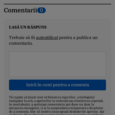
Comentarii
0
LASĂ UN RĂSPUNS
Trebuie să fii
autentificat
pentru a publica un
comentariu.
Intră în cont pentru a comenta
Vă rugăm să țineți cont că folosirea injuriilor, a limbajului
instigator la ură, a apelurilor la violență sau trimiterea repetată,
în mod abuziv, a aceluiași comentariu pot duce nu doar la
ștergerea mesajului, ci și la suspendarea temporară a dreptului
de a comenta. Site-ul nostru încurajează dezbaterile aprinse, dar