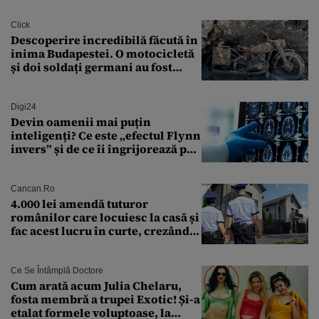
Click
Descoperire incredibilă făcută în
inima Budapestei. O motocicletă
și doi soldați germani au fost
găsiți în Dunăre
Digi24
Devin oamenii mai puțin
inteligenți? Ce este „efectul Flynn
invers” și de ce îi îngrijorează pe
cercetători
Cancan.ro
4.000 lei amendă tuturor
românilor care locuiesc la casă și
fac acest lucru în curte, crezând
că nu îi vede nimeni
Ce Se Întâmplă Doctore
Cum arată acum Julia Chelaru,
fosta membră a trupei Exotic! Și-a
etalat formele voluptoase, la