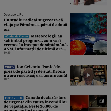
Descopera.ro
Un studiu radical sugerează că
viața pe Pământ a apărut de două
ori
Meteorologii au
Gândul de Vreme
schimbat prognoza, cum va fi
vremea la început de săptămână.
ANM, informații de ultimă oră
pentru Gândul
10:29
Ion Cristoiu: Panică în
VIDEO
presa de partid și de stat: Drona
nu era rusească; era ucraineană!
10:23
Canada declară stare
FOTO-VIDEO
de urgență din cauza incendiilor
de vegetație. Peste 20.000 de
oameni au fost evacuați