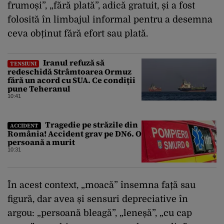
frumoși”, „fără plată”, adică gratuit, și a fost
folosită în limbajul informal pentru a desemna
ceva obținut fără efort sau plată.
Iranul refuză să
TENSIUNI
redeschidă Strâmtoarea Ormuz
fără un acord cu SUA. Ce condiții
pune Teheranul
10:41
Tragedie pe străzile din
ACCIDENT
România! Accident grav pe DN6. O
persoană a murit
10:31
În acest context, „moacă” însemna față sau
figură, dar avea și sensuri depreciative în
argou: „persoană bleagă”, „leneșă”, „cu cap