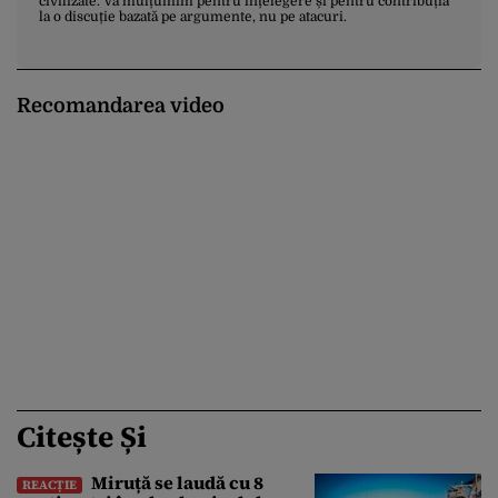
civilizate. Vă mulțumim pentru înțelegere și pentru contribuția
la o discuție bazată pe argumente, nu pe atacuri.
Recomandarea video
Citește Și
Miruță se laudă cu 8
REACȚIE