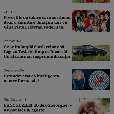
aproape 50 de ani
Ciao.ro
Poveştile de iubire care au rămas
doar o amintire! Imagini tari cu
Gina Pistol, Răzvan Fodor sau
Andra Măruţă şi foştii parteneri
Promotor.ro
Ce se întâmplă dacă trebuie să
fugi cu Tesla în timp ce încarcă?
Un atac armat reaprinde discuția
Descopera.ro
Este adevărat că inteligența
oamenilor scade?
Râzi Cu Lacrimi
BANCUL ZILEI. Badea Gheorghe: –
Nu pot face dragoste!