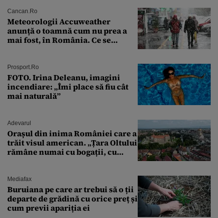
Cancan.ro
Meteorologii Accuweather
anunță o toamnă cum nu prea a
mai fost, în România. Ce se
întâmplă în septembrie,
octombrie și noiembrie 2026, în
București. Pe ce dată ninge
Prosport.ro
FOTO. Irina Deleanu, imagini
incendiare: „Îmi place să fiu cât
mai naturală”
Adevarul
Orașul din inima României care a
trăit visul american. „Țara Oltului
rămâne numai cu bogații, cu
babele, cu moșnegii și cu
sărăntocii”
Mediafax
Buruiana pe care ar trebui să o ții
departe de grădină cu orice preț și
cum previi apariția ei