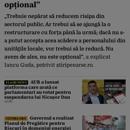
opțional”
„Trebuie nepărat să reducem risipa din
sectorul public. Ar trebui să se ajungă la o
restructurare cu forța până la urmă; dacă nu s-
a putut accepta acea scădere a personalului din
unităţile locale, vor trebui să le reducă. Nu
avem de ales, nu este opțional”
, a explicat
Iancu Guda, potrivit știripesurse.ro.
AUR a lansat
FLASH NEWS
platforma care arată ce
parlamentari au votat pentru
suspendarea lui Nicușor Dan
12:05
Guvernul a realizat
ULTIMA ORĂ
Planul de Pregătire pentru
Riscuri în domeniul energiei