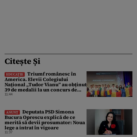
Citește Și
Triumf românesc în
EDUCAȚIE
America. Elevii Colegiului
Național „Tudor Vianu” au obținut
39 de medalii la un concurs de
științe
11:44
Deputata PSD Simona
ANUNȚ
Bucura Oprescu explică de ce
merită să devii prosumator: Noua
lege a intrat în vigoare
11:37