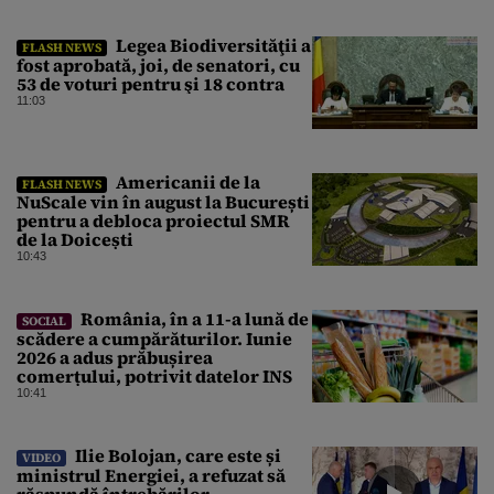
Legea Biodiversităţii a
FLASH NEWS
fost aprobată, joi, de senatori, cu
53 de voturi pentru şi 18 contra
11:03
Americanii de la
FLASH NEWS
NuScale vin în august la București
pentru a debloca proiectul SMR
de la Doicești
10:43
România, în a 11-a lună de
SOCIAL
scădere a cumpărăturilor. Iunie
2026 a adus prăbușirea
comerțului, potrivit datelor INS
10:41
Ilie Bolojan, care este și
VIDEO
ministrul Energiei, a refuzat să
răspundă întrebărilor