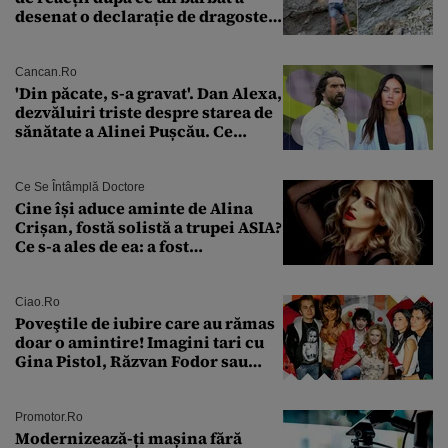
desenat o declarație de dragoste
pe o stâncă de pe Transfăgărășan
Cancan.ro
'Din păcate, s-a gravat'. Dan Alexa,
dezvăluiri triste despre starea de
sănătate a Alinei Pușcău. Ce
discuție au avut cu două zile în
urmă
Ce Se Întâmplă Doctore
Cine își aduce aminte de Alina
Crișan, fostă solistă a trupei ASIA?
Ce s-a ales de ea: a fost
condamnată la închisoare cu
suspendare. Ce acuzații i se aduc
Ciao.ro
Poveştile de iubire care au rămas
doar o amintire! Imagini tari cu
Gina Pistol, Răzvan Fodor sau
Andra Măruţă şi foştii parteneri
Promotor.ro
Modernizează-ți mașina fără