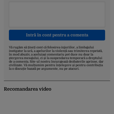
Intră în cont pentru a comenta
Vă rugăm să țineți cont că folosirea injuriilor, a limbajului
instigator la ură, a apelurilor la violență sau trimiterea repetată,
în mod abuziv, a aceluiași comentariu pot duce nu doar la
ștergerea mesajului, ci și la suspendarea temporară a dreptului
de a comenta. Site-ul nostru încurajează dezbaterile aprinse, dar
civilizate. Vă mulțumim pentru înțelegere și pentru contribuția
la o discuție bazată pe argumente, nu pe atacuri.
Recomandarea video