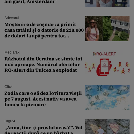
am găsit, Amsterdam”
Adevarul
Moștenire de coșmar: a primit
casa tatălui și o datorie de 228.000
de dolari la apă pentru tot
cartierul
Mediafax
Războiul din Ucraina se simte tot
mai aproape. Numărul alertelor
RO-Alert din Tulcea a explodat
Click
Zodia care o să dea lovitura vieții
pe 7 august. Acest nativ va avea
lumea la picioare
Digi24
„Anna, ţine-ţi prostul acasă!”. Val
de reacții după ce un bărbat a