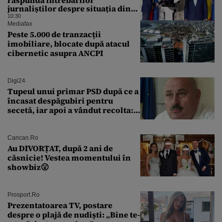
jurnaliștilor despre situația din
energie. România traversează în
10:30
acest moment cea mai gravă criză
Mediafax
energetică de după Revoluție
Peste 5.000 de tranzacții
imobiliare, blocate după atacul
cibernetic asupra ANCPI
Digi24
Tupeul unui primar PSD după ce a
încasat despăgubiri pentru
secetă, iar apoi a vândut recolta:
„Dar am plătit impozit pentru
banii ăia”
Cancan.ro
Au DIVORȚAT, după 2 ani de
căsnicie! Vestea momentului în
showbiz😮
Prosport.ro
Prezentatoarea TV, postare
despre o plajă de nudiști: „Bine te-