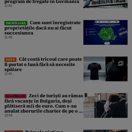
program de fregate în Germania
11:50
Cum sunt înregistrate
IMOBILIARE
proprietățile dacă nu ai făcut
succesiunea
11:48
Cât costă tricoul care poate
FOTO
fi purtat o lună fără să necesite
spălare
11:45
Zeci de turiști au rămas
SCANDALOS
fără vacanțe în Bulgaria, deși
plătiseră mii de euro. Cum s-au
anulat zborurile charter de pe o zi
pe alta
10:58
Primele victime