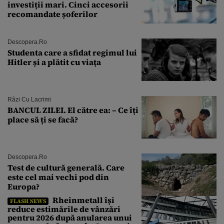
investiții mari. Cinci accesorii
recomandate șoferilor
Descopera.ro
Studenta care a sfidat regimul lui
Hitler și a plătit cu viața
Râzi Cu Lacrimi
BANCUL ZILEI. El către ea: – Ce îți
place să ți se facă?
Descopera.ro
Test de cultură generală. Care
este cel mai vechi pod din
Europa?
Rheinmetall își
FLASH NEWS
reduce estimările de vânzări
pentru 2026 după anularea unui