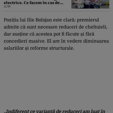
electrice. Ce facem în caz de
pandemie, cutremur şi chiar
11:58
conflict armat
Poziția lui Ilie Bolojan este clară: premierul
admite că sunt necesare reduceri de cheltuieli,
dar susține că acestea pot fi făcute și fără
concedieri masive. El are în vedere diminuarea
salariilor și reforme structurale.
„Indiferent ce variantă de reduceri am luat în